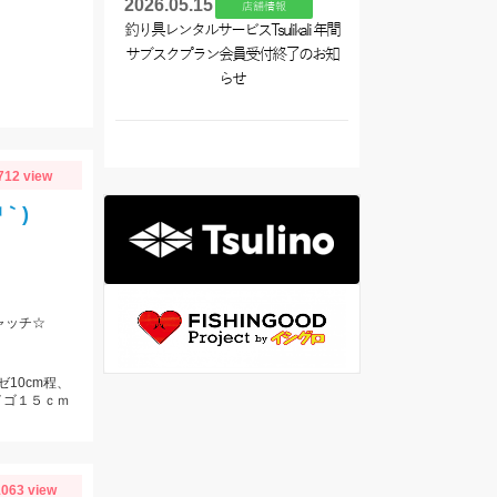
2026.05.15
店舗情報
釣り具レンタルサービスTsulikali 年間
サブスクプラン会員受付終了のお知
らせ
712 view
｀)
ャッチ☆
ゼ10cm程、
イゴ１５ｃｍ
063 view