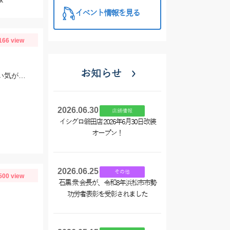
k
イベント情報を見る
166 view
お知らせ
西寄りの風が強い中、何とか1枚釣れました。 ※ベタ凪よりは魚の活性が高い気がします。
2026.06.30
店舗情報
イシグロ磐田店 2026年6月30日改装
オープン！
2026.06.25
その他
500 view
石黒 衆 会長が、令和8年浜松市市勢
功労者表彰を受彰されました