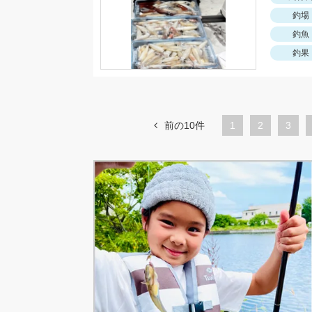
釣場
釣魚
釣果
前の10件
1
ペ
2
ペ
3
ー
ー
ジ
ジ