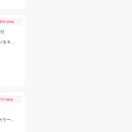
303 view
!
当店常連K様より釣果情報をご提供頂きました!東伊豆堤防のカゴ釣りにてシマアジをキャッチ!!おめでとうございます^^
77 view
メインの棚は15～20ｍぐらい。一番浅いと7ｍでのヒットもありました。色々なカラーで釣れましたが、ケイムラ系が強かったです。サイズは小型中心の為、アタリが小さいので違和感→即フッキングですよ♪