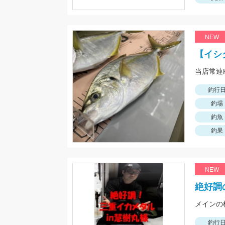
NEW
【イシ
釣行
釣場
釣魚
釣果
NEW
絶好調
釣行