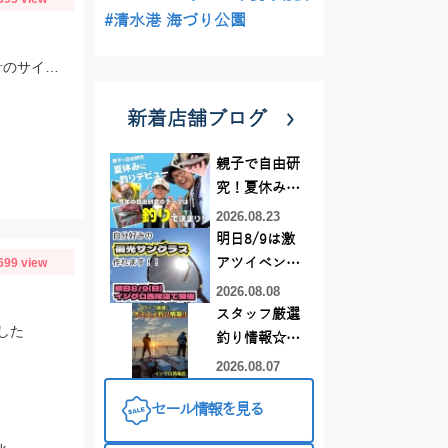
#清水港 海づり公園
お客様から情報頂きました！三河湾内小アジ釣れています♪小針がいいですよ！針のサイズは3～4号がいいです！
新着店舗ブログ
親子で自由研
究！夏休みに
釣りデビュー
2026.08.23
明日8/9は激
699 view
アツイベント
日！！！～オ
2026.08.08
ーダー偏光グ
スタッフ厳選
した
ラス受注会～
釣り情報☆彡
連休は何釣り
2026.08.07
に行こう
セール情報を見る
♪【イシグロ
西尾店】