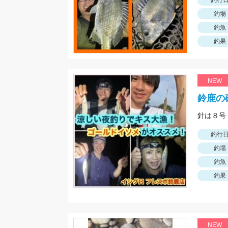
釣行
釣場
釣魚
釣果
NEW
鈴鹿の
針は８号
釣行
釣場
釣魚
釣果
NEW