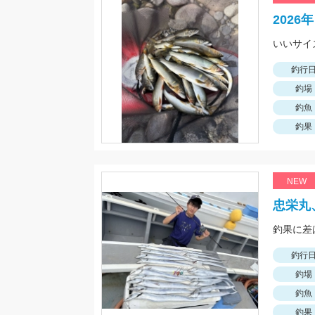
202
釣行
釣場
釣魚
釣果
NEW
忠栄丸
釣果に差
釣行
釣場
釣魚
釣果