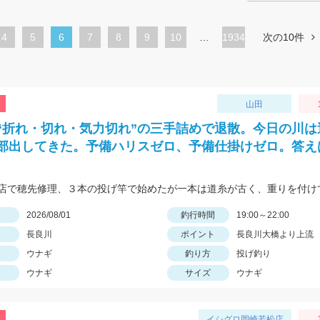
ペ
4
ペ
5
カ
6
ペ
7
ペ
8
ペ
9
ペ
10
…
1934
次の10件
ー
ー
レ
ー
ー
ー
ー
ジ
ジ
ン
ジ
ジ
ジ
ジ
ト
山田
ペ
“折れ・切れ・気力切れ”の三手詰めで退散。今日の川は
ー
部出してきた。予備ハリスゼロ、予備仕掛けゼロ。答えは
ジ
日
2026/08/01
釣行時間
19:00～22:00
長良川
ポイント
長良川大橋より上流
ウナギ
釣り方
投げ釣り
ウナギ
サイズ
ウナギ
イシグロ岡崎若松店