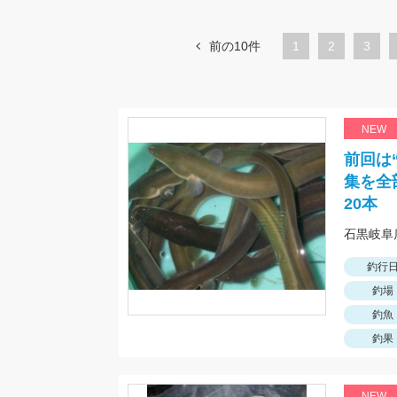
前の10件
1
ペ
2
ペ
3
ー
ー
ジ
ジ
NEW
前回は
集を全
20本
釣行
釣場
釣魚
釣果
NEW