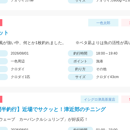
アオリイカ7杯
サイズ
アオリイカ800g〜1.6
一色太郎
ット
日
2026/08/01
釣行時間
18:00～19:40
一色周辺
ポイント
漁港
クロダイ
釣り方
その他
クロダイ1匹
サイズ
クロダイ43cm
イシグロ津高茶屋店
間半釣行】近場でサクッと！津近郊のチニング
ウェーブ カーバンクルシュリンプ」が好反応！