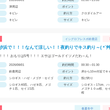
日
2026/08/01
釣行時間
01:00～23:00
津周辺
ポイント
キビレ
釣り方
クロダイルアー
キビレ
サイズ
キビレ
イシグロフレスポ鈴鹿店
砂浜で！！！なんて涼しい！！夜釣りでキス釣り～( *´艸
！！！ おもりは5号！！！ エサはゴールドイソメだわ～ん！
日
2026/08/01
釣行時間
00:30～01:30
鈴鹿周辺
ポイント
岸から10ｍ付近でキ
シロギス・ハゼ・メゴチ・セイゴ
釣り方
投げ釣り
シロギス40匹、ハゼ８匹、メゴ
サイズ
シロギス～17cm、ハ
チ１匹、セイゴ1匹
メゴチ１０㎝程、セ
程
春夏冬中
1