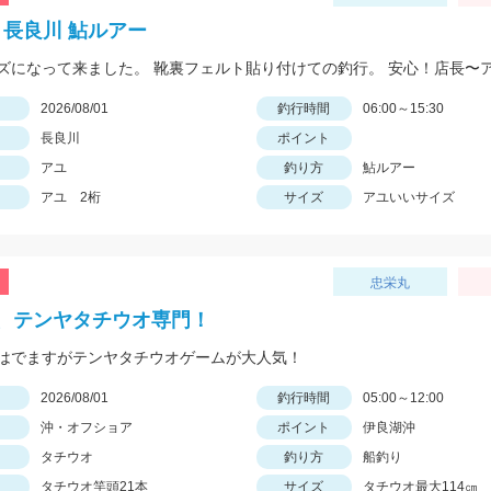
6年 長良川 鮎ルアー
日
2026/08/01
釣行時間
06:00～15:30
長良川
ポイント
アユ
釣り方
鮎ルアー
アユ 2桁
サイズ
アユいいサイズ
忠栄丸
、テンヤタチウオ専門！
はでますがテンヤタチウオゲームが大人気！
日
2026/08/01
釣行時間
05:00～12:00
沖・オフショア
ポイント
伊良湖沖
タチウオ
釣り方
船釣り
タチウオ竿頭21本
サイズ
タチウオ最大114㎝