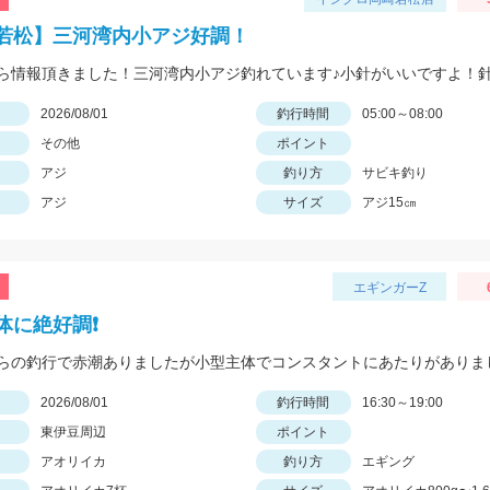
若松】三河湾内小アジ好調！
日
2026/08/01
釣行時間
05:00～08:00
その他
ポイント
アジ
釣り方
サビキ釣り
アジ
サイズ
アジ15㎝
エギンガーZ
に絶好調❗️
らの釣行で赤潮ありましたが小型主体でコンスタントにあたりがありま
日
2026/08/01
釣行時間
16:30～19:00
東伊豆周辺
ポイント
アオリイカ
釣り方
エギング