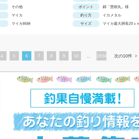
その他
ポイント
錦「慧樹丸」様
マイカ
釣り方
イカメタル
マイカ86杯
サイズ
マイカ最大胴長20ｃ
ペ
4
ペ
5
カ
6
ペ
7
ペ
8
ペ
9
ペ
10
…
1934
次の10件
ー
ー
レ
ー
ー
ー
ー
ジ
ジ
ン
ジ
ジ
ジ
ジ
ト
ペ
ー
ジ