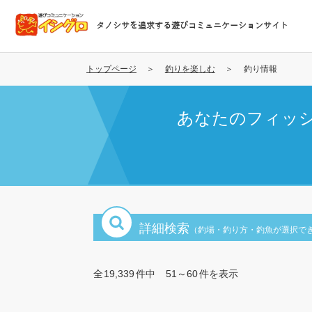
メ
イ
タノシサを追求する遊びコミュニケーションサイト
ン
コ
ン
トップページ
釣りを楽しむ
釣り情報
テ
ン
あなたのフィッ
ツ
に
移
動
詳細検索
（釣場・釣り方・釣魚が選択で
全
19,339
件中
51～60
件を表示