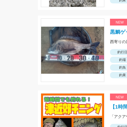
釣果
NEW
黒鯛ゲ
釣行
釣場
釣魚
釣果
NEW
【1時
「アクア