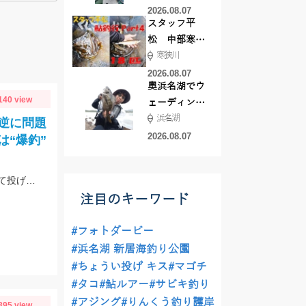
した！
2026.08.07
スタッフ平
松 中部寒狭
寒狭川
川アユ釣行
part3 18匹
2026.08.07
奥浜名湖でウ
140 view
ェーディング
浜名湖
前打ち！
逆に問題
2026.08.07
“爆釣”
石黒岐阜店で穂先修理、３本の投げ竿で始めたが一本は道糸が古く、重りを付けて投げると切れてしまい使用できず、２本でやったが仕掛けを投げると同じ調子で鈴がなり中〜良型が釣れる休むこともできず終了後に数えたら答えは20本
注目のキーワード
#フォトダービー
#浜名湖 新居海釣り公園
#ちょうい投げ キス
#マゴチ
#タコ
#鮎ルアー
#サビキ釣り
#アジング
#りんくう釣り護岸
395 view