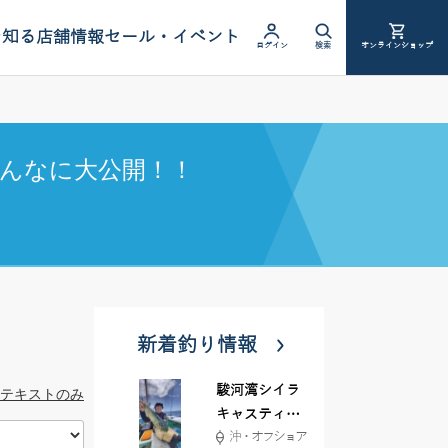
を知る
店舗情報
セール・イベント
ログイン
検索
オンラインショップ
んなに大公開！！
新着釣り情報
駿河湾シイラ
テキストのみ
キャスティン
沖・オフショア
グ行ってきま