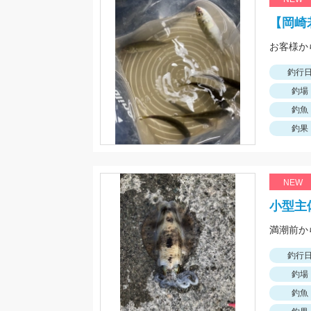
【岡崎
釣行
釣場
釣魚
釣果
NEW
小型主体
満潮前か
釣行
釣場
釣魚