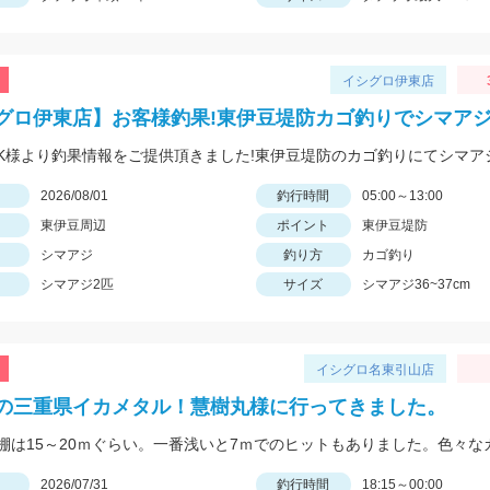
イシグロ伊東店
グロ伊東店】お客様釣果!東伊豆堤防カゴ釣りでシマアジ!
日
2026/08/01
釣行時間
05:00～13:00
東伊豆周辺
ポイント
東伊豆堤防
シマアジ
釣り方
カゴ釣り
シマアジ2匹
サイズ
シマアジ36~37cm
イシグロ名東引山店
の三重県イカメタル！慧樹丸様に行ってきました。
日
2026/07/31
釣行時間
18:15～00:00