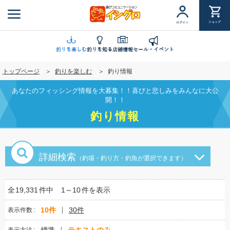
メ
イ
ショップ
ログイン
ン
コ
ン
釣りを楽しむ
釣りを知る
店舗情報
セール・イベント
テ
トップページ
釣りを楽しむ
釣り情報
ン
ツ
あなたのフィッシング情報を大募集！！喜びと悲しみをみんなに大公
に
開！！
移
釣り情報
動
詳細検索
（釣場・釣り方・釣魚が選択できます）
全
19,331
件中
1～10
件を表示
10件
30件
表示件数