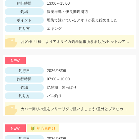
釣行時間
13:00～15:00
釣場
渥美半島・伊良湖岬周辺
ポイント
堤防で泳いでいるアオリが見え始めました
釣り方
エギング
お客様「T様」よりアオリイカ釣果情報頂きました♪ヒットルアーはツリノTHEエギの２．５サイズ。5杯ほど泳いでいるイカも目撃、バラシもあったそうです。今後は三河湾内にもどんどん入ってきそうですね！
NEW
釣行日
2026/08/06
釣行時間
07:00～10:00
釣場
琵琶湖 陸っぱり
釣り方
バス釣り
カバー周りの魚をフリーリグで狙いましょう♪意外とプアなカバーにもいますよ♪
NEW
初心者向け
釣行日
2026/08/06