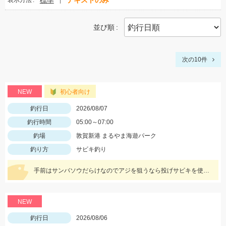
標準
テキストのみ
表示方法
並び順
次の10件
NEW
初心者向け
釣行日
2026/08/07
釣行時間
05:00～07:00
釣場
敦賀新港 まるやま海遊パーク
釣り方
サビキ釣り
手前はサンバソウだらけなのでアジを狙うなら投げサビキを使いましょう♪
NEW
釣行日
2026/08/06