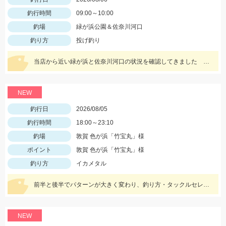
釣行時間
09:00～10:00
釣場
緑が浜公園＆佐奈川河口
釣り方
投げ釣り
当店から近い緑が浜と佐奈川河口の状況を確認してきました サイズはまだ小さめ 針サイズは6号がよさそうです
NEW
釣行日
2026/08/05
釣行時間
18:00～23:10
釣場
敦賀 色が浜「竹宝丸」様
ポイント
敦賀 色が浜「竹宝丸」様
釣り方
イカメタル
前半と後半でパターンが大きく変わり、釣り方・タックルセレクトで釣果に差が出た日でした。最近の傾向としてケイムラ系カラーは必須ですので必ず持って行ってください。
NEW