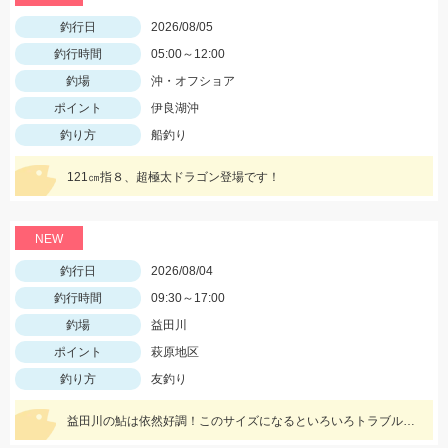
釣行日
2026/08/05
釣行時間
05:00～12:00
釣場
沖・オフショア
ポイント
伊良湖沖
釣り方
船釣り
121㎝指８、超極太ドラゴン登場です！
NEW
釣行日
2026/08/04
釣行時間
09:30～17:00
釣場
益田川
ポイント
萩原地区
釣り方
友釣り
益田川の鮎は依然好調！このサイズになるといろいろトラブルが出るので仕掛けは太めがおすすめです！針は7.5号～８号！三河安城店岩崎釣行