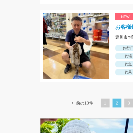
NEW
お客様
釣行
釣場
釣魚
釣果
前の10件
1
カ
2
ペ
3
レ
ー
ン
ジ
ト