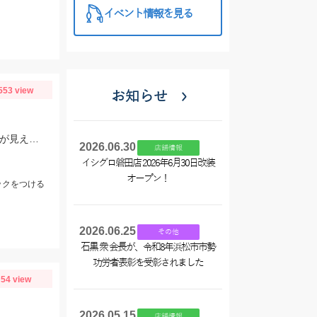
イベント情報を見る
553 view
お知らせ
ヒットルアーはDUOのクラクラ。浜名湖では岸際にハゼがたくさん群れているのが見えます。ハゼ用のルアーを底に当てながらゆっくり巻くだけ！ハゼがたくさんアタックしてきて面白いです。
2026.06.30
店舗情報
イシグロ磐田店 2026年6月30日改装
オープン！
ックをつける
2026.06.25
その他
石黒 衆 会長が、令和8年浜松市市勢
功労者表彰を受彰されました
54 view
2026.05.15
店舗情報