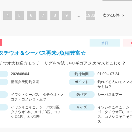
ペ
4
ペ
5
ペ
6
ペ
7
ペ
8
ペ
9
…
1933
次の10件
ー
ー
ー
ー
ー
ー
ジ
ジ
ジ
ジ
ジ
ジ
水口
タチウオ＆シーバス再来♪魚種豊富☆
チウオ大歓迎☆モッチーリグをお試し中♪ギガアジ.カマスどこじゃ？
日
2026/08/04
釣行時間
01:00～07:24
新居弁天海釣公園
ポイント
釣れてる人のモノマ
かもね？
イワシ・シーバス・タチウオ・メ
釣り方
シーバスルアー
ゴチ・コノシロ・ムツ
イワシそこそこ、シーバス3匹、
サイズ
イワシそこそこ、シ
タチウオ1本、メゴチ3匹、コノ
ゴ、タチウオF3、メ
シロ1匹、ムツ1匹
ス、コノシロそこそ
ス