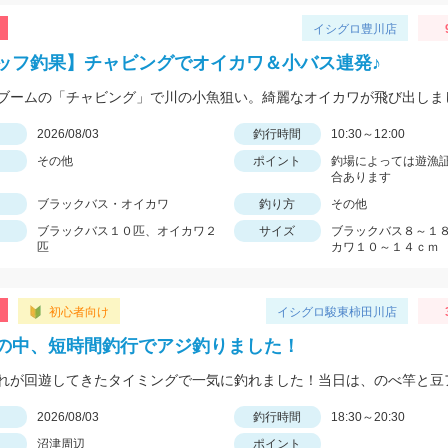
イシグロ豊川店
ッフ釣果】チャビングでオイカワ＆小バス連発♪
日
2026/08/03
釣行時間
10:30～12:00
その他
ポイント
釣場によっては遊漁
合あります
ブラックバス・オイカワ
釣り方
その他
ブラックバス１０匹、オイカワ２
サイズ
ブラックバス８～１
匹
カワ１０～１４ｃｍ
初心者向け
イシグロ駿東柿田川店
の中、短時間釣行でアジ釣りました！
日
2026/08/03
釣行時間
18:30～20:30
沼津周辺
ポイント