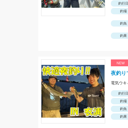
釣行
釣場
釣魚
釣果
NEW
夜釣り
釣行
釣場
釣魚
釣果