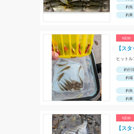
釣魚
釣果
NEW
【スタ
釣行
釣場
釣魚
釣果
NEW
【スタ