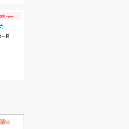
206 view
カ
豊川市Y様おめでとうございます！！この時期２キロクラスのビックなアオリイカを見事に仕留められました！！ 釣れているのが500ｇクラスの情報だったので、ヒットした瞬間はエイかと思ったそうです。