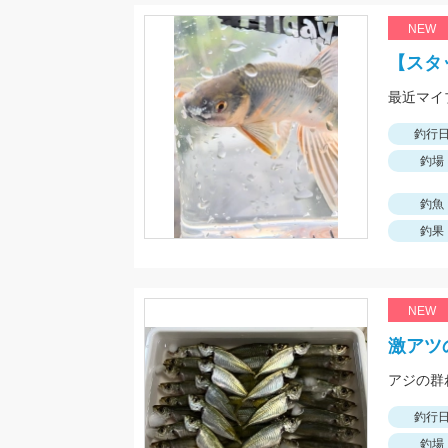
NEW
【スタ
釣行
釣場
釣魚
釣果
NEW
激アツ
釣行
釣場