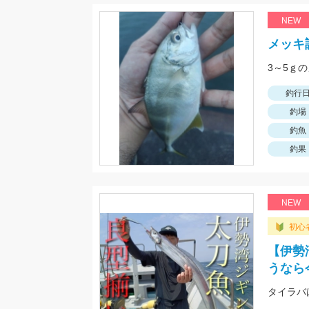
NEW
メッキ
3～5ｇ
釣行
釣場
釣魚
釣果
NEW
初心
【伊勢
うなら
タイラバは