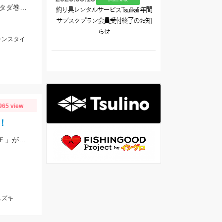
ヒットルアーはブルーブルー イネムン60！引き波を立てながらゆっくり水面をタダ巻き。単発でしたがバシュッと気持ちよくバイトが出ました☆
釣り具レンタルサービスTsulikali 年間
サブスクプラン会員受付終了のお知
らせ
ャンスタイ
965 view
！
根魚は「ジーク Rサーディン10ｇ」、ヒラスズキは「バスデイ シュガペン70Ｆ」が好調！
スズキ