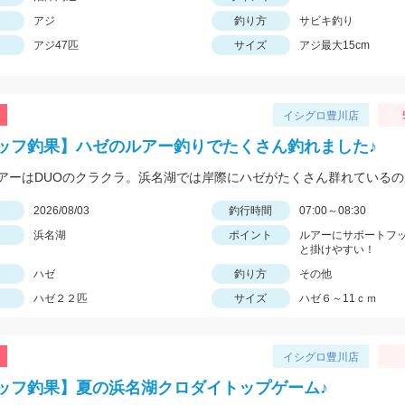
アジ
釣り方
サビキ釣り
アジ47匹
サイズ
アジ最大15cm
イシグロ豊川店
ッフ釣果】ハゼのルアー釣りでたくさん釣れました♪
日
2026/08/03
釣行時間
07:00～08:30
浜名湖
ポイント
ルアーにサポートフ
と掛けやすい！
ハゼ
釣り方
その他
ハゼ２２匹
サイズ
ハゼ６～11ｃｍ
イシグロ豊川店
ッフ釣果】夏の浜名湖クロダイトップゲーム♪