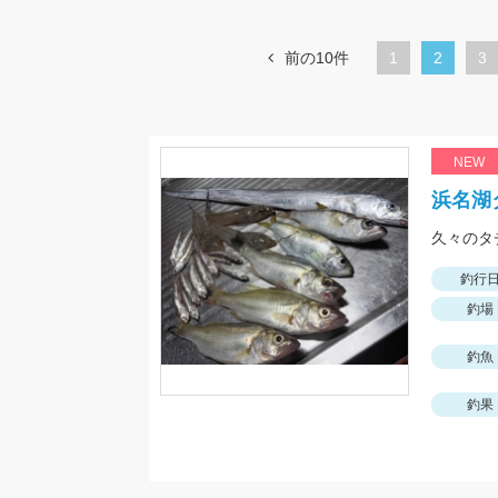
前の10件
1
カ
2
ペ
3
レ
ー
ン
ジ
ト
NEW
ペ
浜名湖
ー
久々のタ
ジ
釣行
釣場
釣魚
釣果