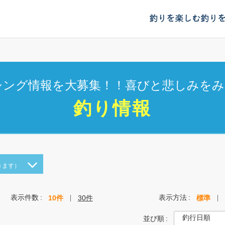
釣りを楽しむ
釣り
シング情報を大募集！！喜びと悲しみをみ
釣り情報
きます）
表示件数
表示方法
10件
30件
標準
並び順