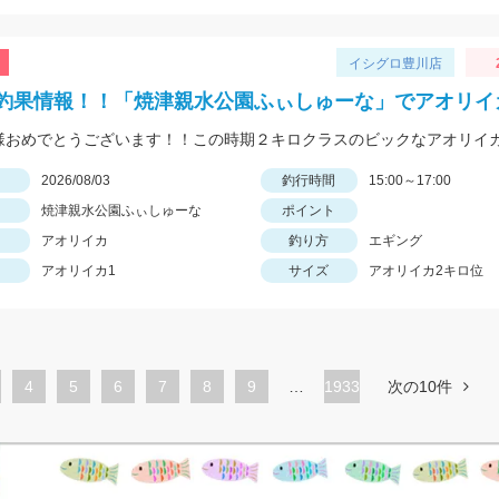
イシグロ豊川店
釣果情報！！「焼津親水公園ふぃしゅーな」でアオリイ
日
2026/08/03
釣行時間
15:00～17:00
焼津親水公園ふぃしゅーな
ポイント
アオリイカ
釣り方
エギング
アオリイカ1
サイズ
アオリイカ2キロ位
ペ
4
ペ
5
ペ
6
ペ
7
ペ
8
ペ
9
…
1933
次の10件
ー
ー
ー
ー
ー
ー
ジ
ジ
ジ
ジ
ジ
ジ