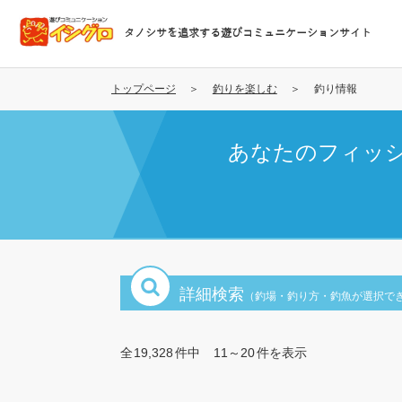
メ
イ
タノシサを追求する遊びコミュニケーションサイト
ン
コ
ン
トップページ
釣りを楽しむ
釣り情報
テ
ン
あなたのフィッ
ツ
に
移
動
詳細検索
（釣場・釣り方・釣魚が選択で
全
19,328
件中
11～20
件を表示