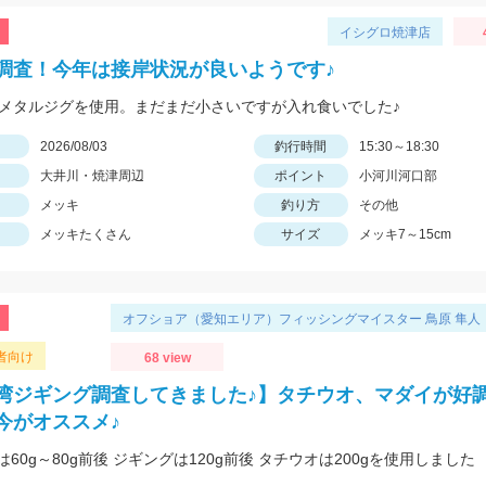
イシグロ焼津店
調査！今年は接岸状況が良いようです♪
のメタルジグを使用。まだまだ小さいですが入れ食いでした♪
日
2026/08/03
釣行時間
15:30～18:30
大井川・焼津周辺
ポイント
小河川河口部
メッキ
釣り方
その他
メッキたくさん
サイズ
メッキ7～15cm
オフショア（愛知エリア）フィッシングマイスター 鳥原 隼人
者向け
68 view
湾ジギング調査してきました♪】タチウオ、マダイが好調
今がオススメ♪
60g～80g前後 ジギングは120g前後 タチウオは200gを使用しました