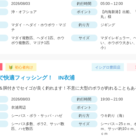
日
2026/08/03
釣行時間
05:00～12:00
沖・オフショア
ポイント
【内海新港】出船、
丸」様
マダイ・ヘダイ・ホウボウ・マゴ
釣り方
ジギング
チ
マダイ複数匹、ヘダイ1匹、ホウ
サイズ
マダイレギュラー、
ボウ複数匹、マゴチ1匹
い、ホウボウ大きい
小）
初心者向け
イシグロ豊田店
で快適フィッシング！ IN衣浦
日
2026/08/03
釣行時間
19:00～21:00
衣浦周辺
ポイント
シーバス・ボラ・サッパ・ハゼ
釣り方
ウキ釣り（海）
シーバス多数、ボラ2、サッパ数
サイズ
シーバス～25ｃｍ、
匹、ハゼ数匹
ｍ、サッパ約10ｃｍ
ｃｍ