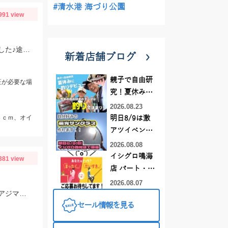
#清水港 海づり公園
991 view
最近マイブームの「チャビング」で川の小魚狙い。綺麗なオイカワが飛び出しました♪途中からはブラックバスの子供がスプーンやスピナーに連続ヒットしてきました。
新着店舗ブログ
親子で自由研
証が必要な場
究！夏休みに
釣りデビュー
2026.08.23
８ｃｍ、オイ
明日8/9は激
アツイベント
日！！！～オ
2026.08.08
ーダー偏光グ
イシグロ鳴海
381 view
ラス受注会～
店 パート・ア
ルバイトスタ
2026.08.07
アジの群れが回遊してきたタイミングで一気に釣れました！当日は、のべ竿と豆アジマッチ・スピード餌つけ器仕掛・生アミエビなどを使用しました。
ッフまだまだ
セール情報を見る
募集中！