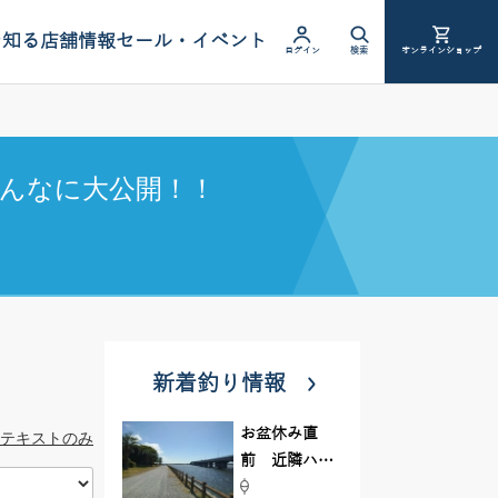
を知る
店舗情報
セール・イベント
ログイン
検索
オンラインショップ
んなに大公開！！
新着釣り情報
お盆休み直
テキストのみ
前 近隣ハゼ
釣り場調査し