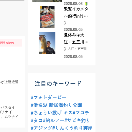
2026.08.06
てきました
敦賀イカメタ
ル釣行in竹宝
丸様 釣り方で
2026.08.05
釣果が激変！
夏休みは大
竿頭を取った
江・五三川で
655 view
パターンと
大江・五三川
バスフィッシ
は？
ング♪
2026.08.05
ネが上達近道
注目のキーワード
#フォトダービー
#浜名湖 新居海釣り公園
ーバスセイ
ゴチナイ
#ちょうい投げ キス
#マゴチ
こ、ムツナイ
#タコ
#鮎ルアー
#サビキ釣り
#アジング
#りんくう釣り護岸