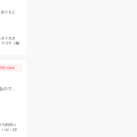
「ありもと
ヘダイ大き
、マゴチ（極
785 view
電気ウキ＆胴付きでセイゴが良く釣れます！不意に大型のボラが釣れることもあるので、ネットがあると安心です。
ボラ約50ｃ
、ハゼ～10