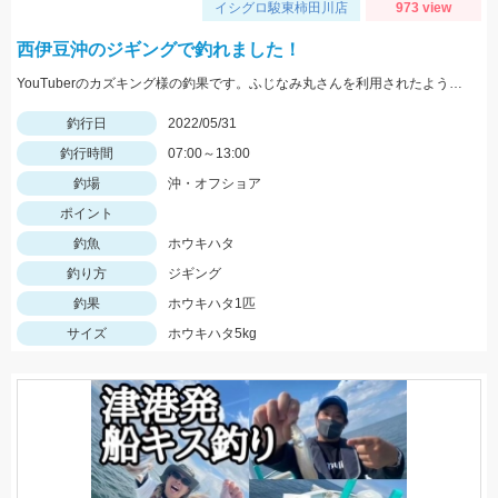
イシグロ駿東柿田川店
973 view
西伊豆沖のジギングで釣れました！
YouTuberのカズキング様の釣果です。ふじなみ丸さんを利用されたようです。
釣行日
2022/05/31
釣行時間
07:00～13:00
釣場
沖・オフショア
ポイント
釣魚
ホウキハタ
釣り方
ジギング
釣果
ホウキハタ1匹
サイズ
ホウキハタ5kg