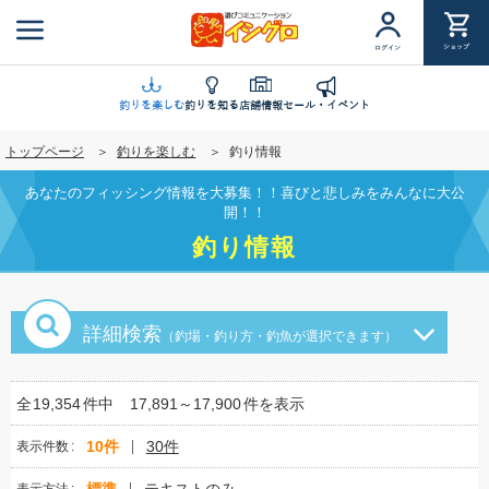
メ
イ
ショップ
ログイン
ン
コ
ン
釣りを楽しむ
釣りを知る
店舗情報
セール・イベント
テ
トップページ
釣りを楽しむ
釣り情報
ン
ツ
あなたのフィッシング情報を大募集！！喜びと悲しみをみんなに大公
に
開！！
移
釣り情報
動
詳細検索
（釣場・釣り方・釣魚が選択できます）
全
19,354
件中
17,891～17,900
件を表示
10件
30件
表示件数