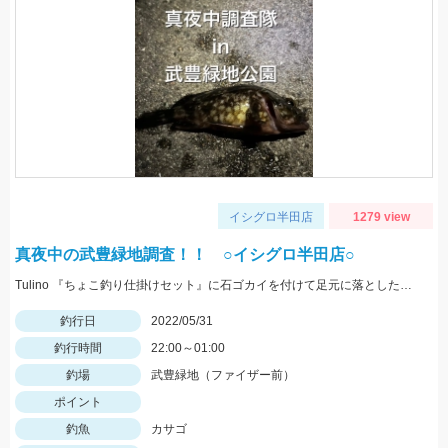
イシグロ半田店
1279 view
真夜中の武豊緑地調査！！ ○イシグロ半田店○
Tulino 『ちょこ釣り仕掛けセット』に石ゴカイを付けて足元に落としたらヒット！
釣行日
2022/05/31
釣行時間
22:00～01:00
釣場
武豊緑地（ファイザー前）
ポイント
釣魚
カサゴ