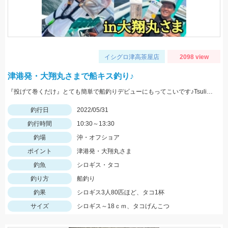
イシグロ津高茶屋店
2098 view
津港発・大翔丸さまで船キス釣り♪
『投げて巻くだけ』とても簡単で船釣りデビューにもってこいです♪Tsulino船キス仕掛けもお忘れなく！
釣行日
2022/05/31
釣行時間
10:30～13:30
釣場
沖・オフショア
ポイント
津港発・大翔丸さま
釣魚
シロギス・タコ
釣り方
船釣り
釣果
シロギス3人80匹ほど、タコ1杯
サイズ
シロギス～18ｃｍ、タコげんこつ