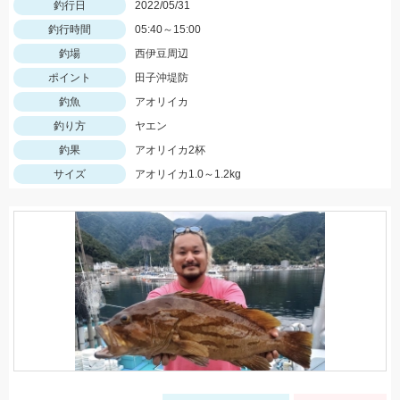
釣行日
2022/05/31
釣行時間
05:40～15:00
釣場
西伊豆周辺
ポイント
田子沖堤防
釣魚
アオリイカ
釣り方
ヤエン
釣果
アオリイカ2杯
サイズ
アオリイカ1.0～1.2kg