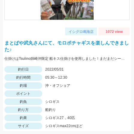
イシグロ鳴海店
1072 view
まとばや武丸さんにて、モロポチャギスを楽しんできまし
た♪
仕掛けはTsulino師崎沖限定 船キス仕掛けを使用しました！まだまだシーズンはこれからですよ～♪
釣行日
2022/05/31
釣行時間
05:30～12:30
釣場
沖・オフショア
ポイント
釣魚
シロギス
釣り方
船釣り
釣果
シロギス27，40匹
サイズ
シロギスmax22cmほど