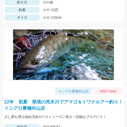
釣り方
その他
釣果
カサゴ1匹
サイズ
カサゴ10cm
イシグロ豊橋向山店
4027 view
22年 初夏 県境の売木川でアマゴ＆イワナルアー釣り！
イシグロ豊橋向山店
少し雨も増え始め渓魚のベストシーズン突入！詳細はブログにて！