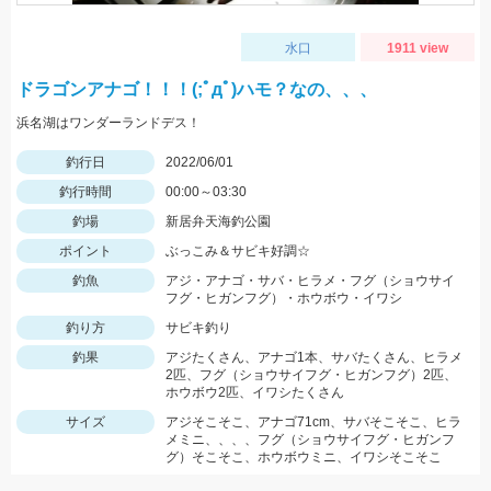
水口
1911 view
ドラゴンアナゴ！！！(;ﾟдﾟ)ハモ？なの、、、
浜名湖はワンダーランドデス！
釣行日
2022/06/01
釣行時間
00:00～03:30
釣場
新居弁天海釣公園
ポイント
ぶっこみ＆サビキ好調☆
釣魚
アジ・アナゴ・サバ・ヒラメ・フグ（ショウサイ
フグ・ヒガンフグ）・ホウボウ・イワシ
釣り方
サビキ釣り
釣果
アジたくさん、アナゴ1本、サバたくさん、ヒラメ
2匹、フグ（ショウサイフグ・ヒガンフグ）2匹、
ホウボウ2匹、イワシたくさん
サイズ
アジそこそこ、アナゴ71cm、サバそこそこ、ヒラ
メミニ、、、、フグ（ショウサイフグ・ヒガンフ
グ）そこそこ、ホウボウミニ、イワシそこそこ