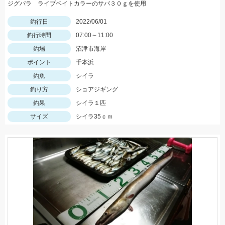
ジグパラ ライブベイトカラーのサバ３０ｇを使用
釣行日
2022/06/01
釣行時間
07:00～11:00
釣場
沼津市海岸
ポイント
千本浜
釣魚
シイラ
釣り方
ショアジギング
釣果
シイラ１匹
サイズ
シイラ35ｃｍ