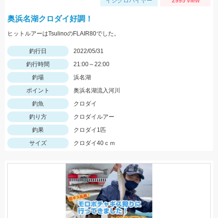
イシグロバイヤー
2995 view
奥浜名湖クロダイ好調！
ヒットルアーはTsulinoのFLAIR80でした。
釣行日
2022/05/31
釣行時間
21:00～22:00
釣場
浜名湖
ポイント
奥浜名湖流入河川
釣魚
クロダイ
釣り方
クロダイルアー
釣果
クロダイ1匹
サイズ
クロダイ40ｃｍ