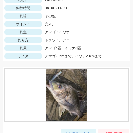
釣行日
2022/05/31
釣行時間
08:00～14:00
釣場
その他
ポイント
売木川
釣魚
アマゴ・イワナ
釣り方
トラウトルアー
釣果
アマゴ6匹、イワナ3匹
サイズ
アマゴ20cmまで、イワナ28cmまで