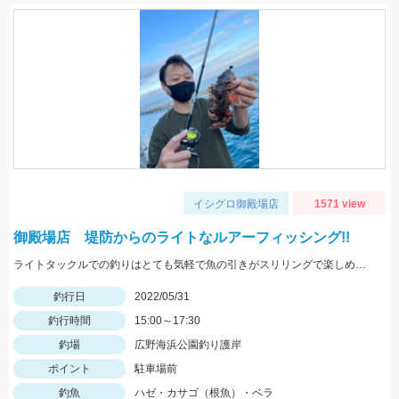
イシグロ御殿場店
1571 view
御殿場店 堤防からのライトなルアーフィッシング!!
ライトタックルでの釣りはとても気軽で魚の引きがスリリングで楽しめます！ワームの消耗が激しいので多めに用意していきましょう！
釣行日
2022/05/31
釣行時間
15:00～17:30
釣場
広野海浜公園釣り護岸
ポイント
駐車場前
釣魚
ハゼ・カサゴ（根魚）・ベラ