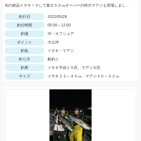
旬の絶品イサキ！そして最大５０㎝オーバーの特大マアジも登場しました。
釣行日
2022/05/28
釣行時間
05:00～12:00
釣場
沖・オフショア
ポイント
大山沖
釣魚
イサキ・マアジ
釣り方
船釣り
釣果
イサキ竿頭１５匹、マアジ６匹
サイズ
イサキ２３～４０㎝、マアジ４０～５２㎝