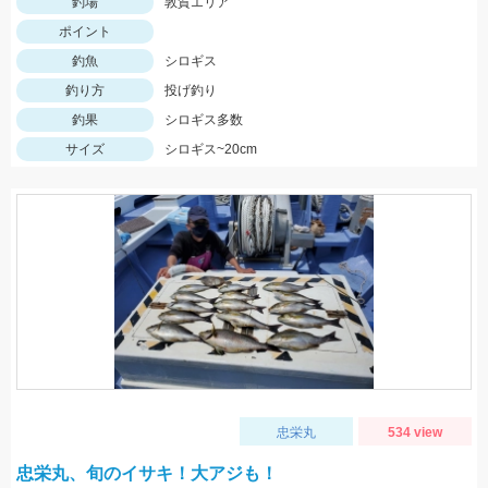
釣場
敦賀エリア
ポイント
釣魚
シロギス
釣り方
投げ釣り
釣果
シロギス多数
サイズ
シロギス~20cm
忠栄丸
534 view
忠栄丸、旬のイサキ！大アジも！