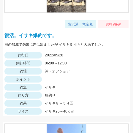
豊浜港 竜宝丸
804 view
復活。イサキ爆釣です。
潮の加減で釣果に差は出ましたが イサキ５４匹と大漁でした。
釣行日
2022/05/28
釣行時間
06:00～12:00
釣場
沖・オフショア
ポイント
釣魚
イサキ
釣り方
船釣り
釣果
イサキ８～５４匹
サイズ
イサキ25～40ｃｍ