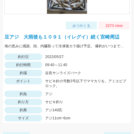
みつやくる
2273 view
豆アジ 大雨後も１０９１（イレグイ）続く宮崎周辺
海の恵みに感謝。頭、内臓取って冷凍後カラ揚げ予定。 爆釣がいつまで続くか見守りたい。
釣行日
2022/05/27
釣行時間
09:40～11:40
釣場
吉良サンライズパーク
ポイント
サビキ針の号数3号以下でママカリを。アミエビブ
ロック。
釣魚
アジ
釣り方
サビキ釣り
釣果
アジ140匹
サイズ
アジ11cm~6cm