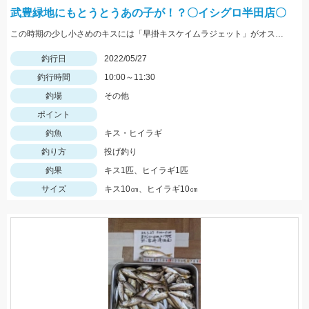
武豊緑地にもとうとうあの子が！？〇イシグロ半田店〇
この時期の少し小さめのキスには「早掛キスケイムラジェット」がオススメ！ 武豊緑地でも小型ですがキスが釣れ始めました！皆さんも是非、チャレンジしてみてください！！
釣行日
2022/05/27
釣行時間
10:00～11:30
釣場
その他
ポイント
釣魚
キス・ヒイラギ
釣り方
投げ釣り
釣果
キス1匹、ヒイラギ1匹
サイズ
キス10㎝、ヒイラギ10㎝