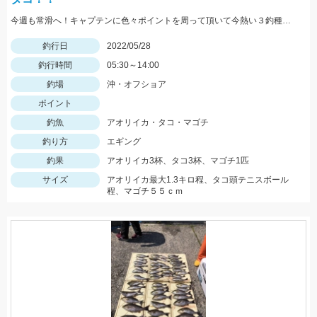
今週も常滑へ！キャプテンに色々ポイントを周って頂いて今熱い３釣種を釣ることができました！！大興奮！！！
釣行日
2022/05/28
釣行時間
05:30～14:00
釣場
沖・オフショア
ポイント
釣魚
アオリイカ・タコ・マゴチ
釣り方
エギング
釣果
アオリイカ3杯、タコ3杯、マゴチ1匹
サイズ
アオリイカ最大1.3キロ程、タコ頭テニスボール
程、マゴチ５５ｃｍ