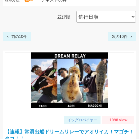
標準
テキストのみ
表示方法
並び順
前の10件
次の10件
イシグロバイヤー
1998 view
【速報】常滑出船ドリームリレーでアオリイカ！マゴチ！
タコ！！