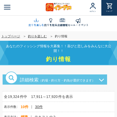
メ
イ
ショップ
ログイン
ン
コ
ン
釣りを楽しむ
釣りを知る
店舗情報
セール・イベント
テ
トップページ
釣りを楽しむ
釣り情報
ン
ツ
あなたのフィッシング情報を大募集！！喜びと悲しみをみんなに大公
に
開！！
移
釣り情報
動
詳細検索
（釣場・釣り方・釣魚が選択できます）
全
19,324
件中
17,911～17,920
件を表示
10件
30件
表示件数