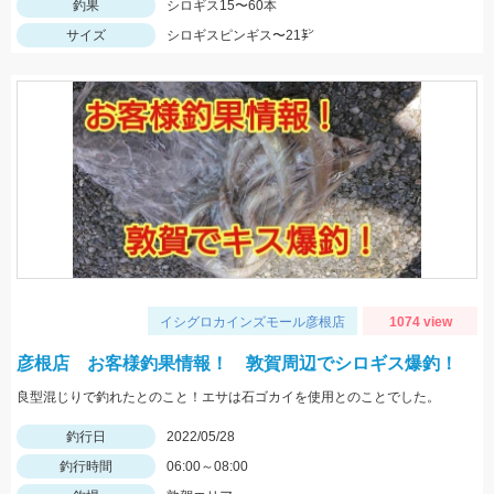
釣果
シロギス15〜60本
サイズ
シロギスピンギス〜21㌢
イシグロカインズモール彦根店
1074 view
彦根店 お客様釣果情報！ 敦賀周辺でシロギス爆釣！
良型混じりで釣れたとのこと！エサは石ゴカイを使用とのことでした。
釣行日
2022/05/28
釣行時間
06:00～08:00