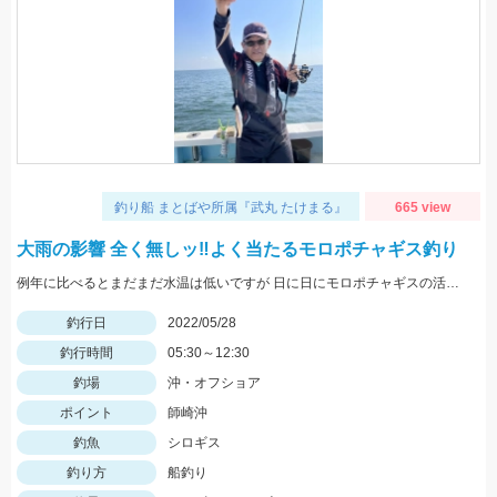
釣り船 まとばや所属『武丸 たけまる』
665 view
大雨の影響 全く無しッ‼︎よく当たるモロポチャギス釣り
例年に比べるとまだまだ水温は低いですが 日に日にモロポチャギスの活性 高まってますよッ(^-^)
釣行日
2022/05/28
釣行時間
05:30～12:30
釣場
沖・オフショア
ポイント
師崎沖
釣魚
シロギス
釣り方
船釣り