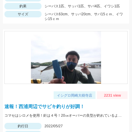
釣果
シーバス1匹、サッパ1匹、サバ4匹、イワシ1匹
サイズ
シーバス63cm、サッパ20cm、サバ15ｃｍ、イワ
シ15ｃｍ
イシグロ岡崎大樹寺店
2231 view
速報！西浦周辺でサビキ釣りが好調！
コマセはシロメを使用！針は４号！20㎝オーバーの良型が釣れているようです！
釣行日
2022/05/27