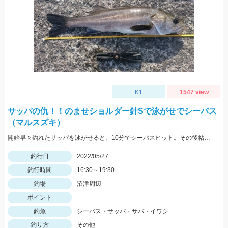
K1
1547 view
サッパの仇！！のませショルダー針Sで泳がせでシーバス
（マルスズキ）
開始早々釣れたサッパを泳がせると、10分でシーバスヒット。その後粘るも肝心のアオリイカが釣れない。
釣行日
2022/05/27
釣行時間
16:30～19:30
釣場
沼津周辺
ポイント
釣魚
シーバス・サッパ・サバ・イワシ
釣り方
その他