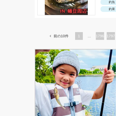
釣魚
釣果
前の10件
1
…
ペ
1796
ペ
1797
ー
ー
ジ
ジ