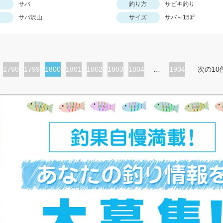
サバ
釣り方
サビキ釣り
サバ沢山
サイズ
サバ～15㌢
ペ
1798
ペ
1799
カ
1800
ペ
1801
ペ
1802
ペ
1803
ペ
1804
…
1934
次の10
ー
ー
レ
ー
ー
ー
ー
ジ
ジ
ン
ジ
ジ
ジ
ジ
ト
ペ
ー
ジ