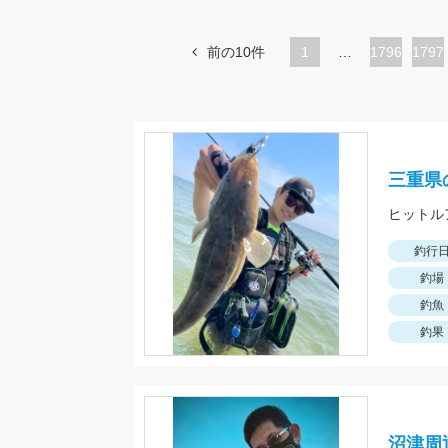
前の10件
1
…
ペ
1796
ペ
1797
ー
ー
ジ
ジ
三重県
ヒットル
釣行
釣場
釣魚
釣果
沼津周