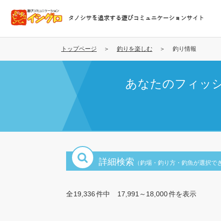
メ
イ
タノシサを追求する遊びコミュニケーションサイト
ン
コ
ン
トップページ
釣りを楽しむ
釣り情報
テ
ン
あなたのフィッ
ツ
に
移
動
詳細検索
（釣場・釣り方・釣魚が選択で
全
19,336
件中
17,991～18,000
件を表示