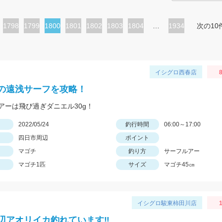
ペ
1798
ペ
1799
カ
1800
ペ
1801
ペ
1802
ペ
1803
ペ
1804
…
1934
次の10
ー
ー
レ
ー
ー
ー
ー
ジ
ジ
ン
ジ
ジ
ジ
ジ
ト
イシグロ西春店
8
ペ
の遠浅サーフを攻略！
ー
アーは飛び過ぎダニエル30g！
ジ
日
2022/05/24
釣行時間
06:00～17:00
四日市周辺
ポイント
マゴチ
釣り方
サーフルアー
マゴチ1匹
サイズ
マゴチ45㎝
イシグロ駿東柿田川店
1
辺アオリイカ釣れています‼