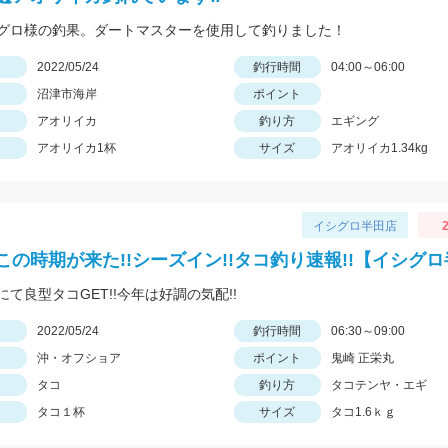
グロ様の釣果。ダートマスターを使用して釣りました！
日
2022/05/24
釣行時間
04:00～06:00
沼津市海岸
ポイント
アオリイカ
釣り方
エギング
アオリイカ1杯
サイズ
アオリイカ1.34kg
イシグロ半田店
2
この時期が来た!!シーズイン!!タコ釣り速報!!【イシグ
て良型タコGET!!今年は好調の気配!!
日
2022/05/24
釣行時間
06:30～09:00
沖・オフショア
ポイント
鬼崎 正栄丸
タコ
釣り方
タコテンヤ・エギ
タコ１杯
サイズ
タコ1.6ｋｇ