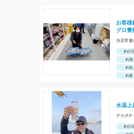
お客様
グロ豊
釣行
釣場
釣魚
釣果
水温上
釣行