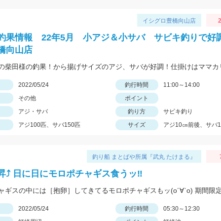
イシグロ豊橋向山店
2
釣果情報 22年5月 小アジ＆小サバ サビキ釣りで好
橋向山店
日
2022/05/24
釣行時間
11:00～14:00
その他
ポイント
アジ・サバ
釣り方
サビキ釣り
アジ100匹、サバ150匹
サイズ
アジ10㎝前後、サバ1
釣り船 まとばや所属『武丸 たけまる』
昇⤴︎ 日に日にモロポチャギス食うッ‼︎
日
2022/05/24
釣行時間
05:30～12:30