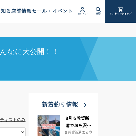
を知る
店舗情報
セール・イベント
ログイン
検索
オンラインショップ
んなに大公開！！
新着釣り情報
8月も敦賀新
テキストのみ
港でお魚沢山
敦賀新港 まるや
♪ イシグロ彦