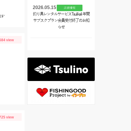
2026.05.15
店舗情報
釣り具レンタルサービスTsulikali 年間
2㌢
サブスクプラン会員受付終了のお知
らせ
684 view
725 view