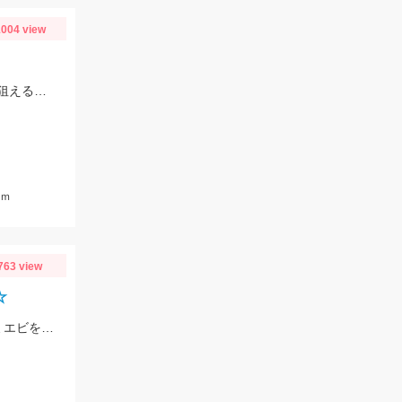
004 view
スタッフ大戸の釣果。アタリとしてはポツポツと続く感じ。泳がせ仕掛で青物も狙えるかも。
ｃｍ
763 view
☆
サビキ釣りでサバが釣れています！サビキはケイムラスキン4号、エサは冷凍アミエビを使用しました。