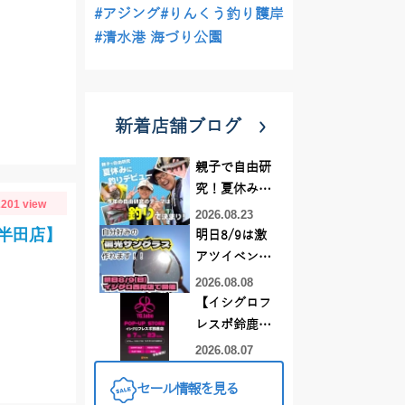
#アジング
#りんくう釣り護岸
#清水港 海づり公園
新着店舗ブログ
親子で自由研
究！夏休みに
201 view
釣りデビュー
2026.08.23
ロ半田店】
明日8/9は激
アツイベント
日！！！～オ
2026.08.08
ーダー偏光グ
【イシグロフ
ラス受注会～
レスポ鈴鹿
店】2026年夏
2026.08.07
YGラボ POP-
セール情報を見る
UP STORE開