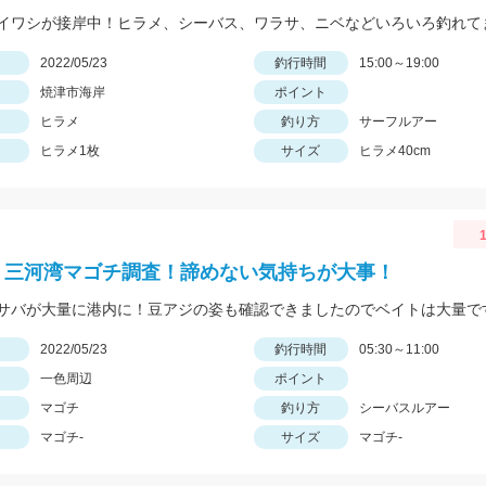
イワシが接岸中！ヒラメ、シーバス、ワラサ、ニベなどいろいろ釣れて
日
2022/05/23
釣行時間
15:00～19:00
焼津市海岸
ポイント
ヒラメ
釣り方
サーフルアー
ヒラメ1枚
サイズ
ヒラメ40cm
1
 三河湾マゴチ調査！諦めない気持ちが大事！
サバが大量に港内に！豆アジの姿も確認できましたのでベイトは大量で
日
2022/05/23
釣行時間
05:30～11:00
一色周辺
ポイント
マゴチ
釣り方
シーバスルアー
マゴチ-
サイズ
マゴチ-