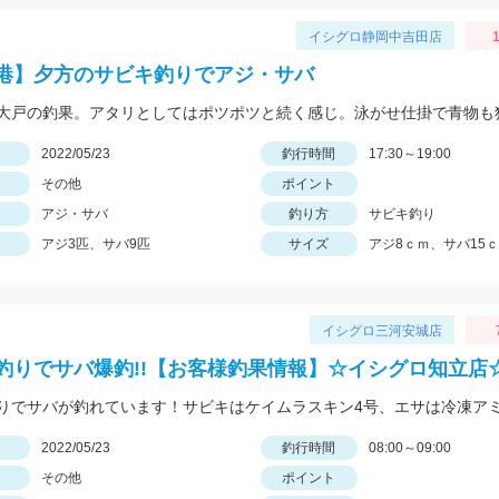
イシグロ静岡中吉田店
1
港】夕方のサビキ釣りでアジ・サバ
日
2022/05/23
釣行時間
17:30～19:00
その他
ポイント
アジ・サバ
釣り方
サビキ釣り
アジ3匹、サバ9匹
サイズ
アジ8ｃｍ、サバ15
イシグロ三河安城店
釣りでサバ爆釣!!【お客様釣果情報】☆イシグロ知立店
日
2022/05/23
釣行時間
08:00～09:00
その他
ポイント