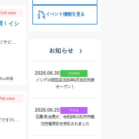
催中！
134 view
イベント情報を見る
調！イシ
当店常連の柴田様の釣果！から揚げサイズのアジ、サバが好調！仕掛けはママカリサビキ3～5号でOK！
お知らせ
2026.06.30
店舗情報
0㎝前後
イシグロ磐田店 2026年6月30日改装
オープン！
766 view
2026.06.25
その他
石黒 衆 会長が、令和8年浜松市市勢
デカポチャギスの中には［抱卵］してきてるモロポチャギスもッ(о´∀`о) 期間限定ですので お早めにッ(ﾟ∀ﾟ)b
功労者表彰を受彰されました