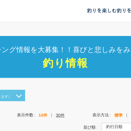
釣りを楽しむ
釣り
シング情報を大募集！！喜びと悲しみをみ
釣り情報
きます）
表示件数
表示方法
10件
30件
標準
並び順