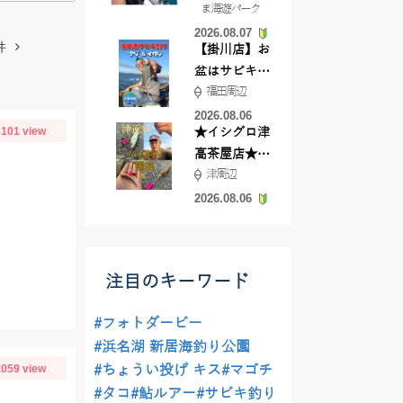
ま海遊パーク
根店
2026.08.07
件
【掛川店】お
盆はサビキ釣
福田周辺
りいきません
か?
2026.08.06
101 view
★イシグロ津
高茶屋店★津
津周辺
近郊ハゼ釣れ
てます！
2026.08.06
注目のキーワード
#フォトダービー
#浜名湖 新居海釣り公園
059 view
#ちょうい投げ キス
#マゴチ
#タコ
#鮎ルアー
#サビキ釣り