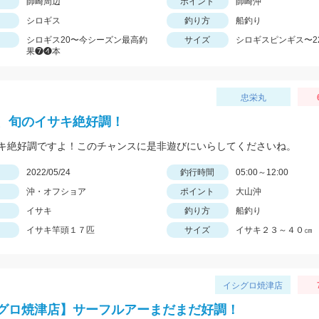
師崎周辺
ポイント
師崎沖
シロギス
釣り方
船釣り
シロギス20〜今シーズン最高釣
サイズ
シロギスピンギス〜2
果❼❹本
忠栄丸
、旬のイサキ絶好調！
キ絶好調ですよ！このチャンスに是非遊びにいらしてくださいね。
日
2022/05/24
釣行時間
05:00～12:00
沖・オフショア
ポイント
大山沖
イサキ
釣り方
船釣り
イサキ竿頭１７匹
サイズ
イサキ２３～４０㎝
イシグロ焼津店
グロ焼津店】サーフルアーまだまだ好調！