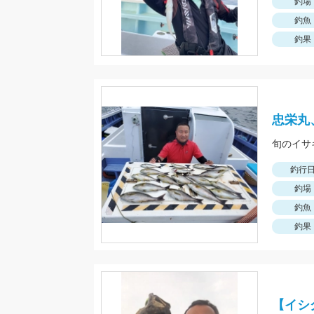
釣場
釣魚
釣果
忠栄丸
旬のイサ
釣行
釣場
釣魚
釣果
【イシ