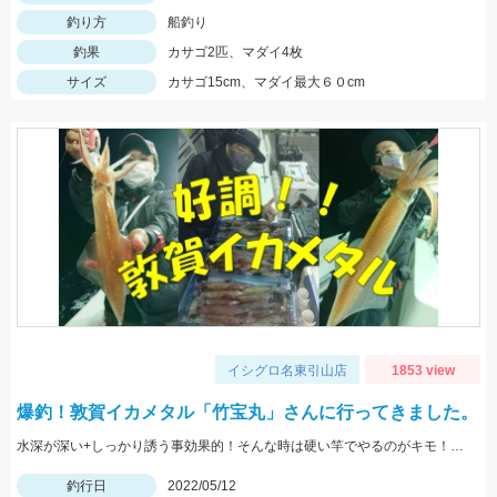
釣り方
船釣り
釣果
カサゴ2匹、マダイ4枚
サイズ
カサゴ15cm、マダイ最大６０cm
イシグロ名東引山店
1853 view
爆釣！敦賀イカメタル「竹宝丸」さんに行ってきました。
水深が深い+しっかり誘う事効果的！そんな時は硬い竿でやるのがキモ！スッテなどはベーシックなカラーでＯＫ！まだ肌寒いので気を付けてくださいね♪
釣行日
2022/05/12