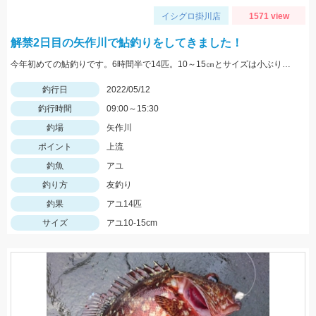
イシグロ掛川店
1571 view
解禁2日目の矢作川で鮎釣りをしてきました！
今年初めての鮎釣りです。6時間半で14匹。10～15㎝とサイズは小ぶりでしたが楽しませて貰いました。
釣行日
2022/05/12
釣行時間
09:00～15:30
釣場
矢作川
ポイント
上流
釣魚
アユ
釣り方
友釣り
釣果
アユ14匹
サイズ
アユ10-15cm