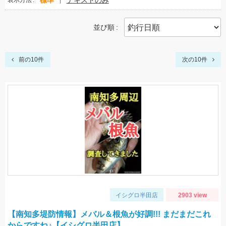
標準
テキストのみ
表示方法
並び順
前の10件
次の10件
イシグロ半田店
2903 view
【南知多堤防情報】メバル＆根魚が好調!!! まだまだこれ
からですね♪【イシグロ半田店】