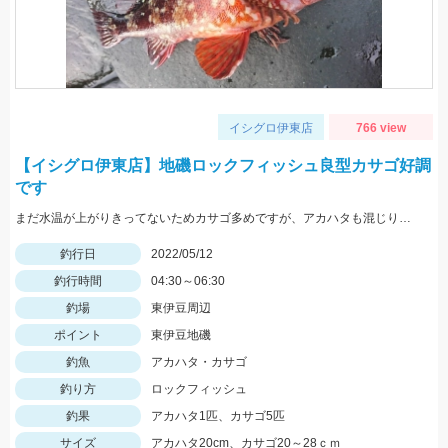
イシグロ伊東店
766 view
【イシグロ伊東店】地磯ロックフィッシュ良型カサゴ好調
です
まだ水温が上がりきってないためカサゴ多めですが、アカハタも混じります。 ヒットルアーはTsulinoメタルランナーリブートとグラスミノーＭでした。
釣行日
2022/05/12
釣行時間
04:30～06:30
釣場
東伊豆周辺
ポイント
東伊豆地磯
釣魚
アカハタ・カサゴ
釣り方
ロックフィッシュ
釣果
アカハタ1匹、カサゴ5匹
サイズ
アカハタ20cm、カサゴ20～28ｃｍ