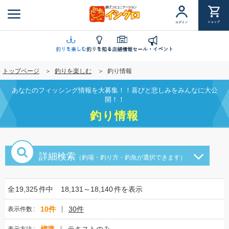
メ
イ
ショップ
ログイン
ン
コ
ン
釣りを楽しむ
釣りを知る
店舗情報
セール・イベント
テ
トップページ
釣りを楽しむ
釣り情報
ン
ツ
あなたのフィッシング情報を大募集！！喜びと悲しみをみんなに大公
に
開！！
移
釣り情報
動
詳細検索
（釣場・釣り方・釣魚が選択できます）
全
19,325
件中
18,131～18,140
件を表示
10件
30件
表示件数