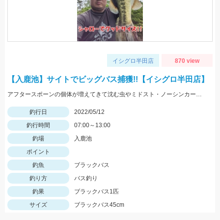
イシグロ半田店
870 view
【入鹿池】サイトでビッグバス捕獲!!【イシグロ半田店】
アフタースポーンの個体が増えてきて沈む虫やミドスト・ノーシンカーに好反応!! 1.3ｇジグヘッドのスーパーホバリングフィッシュミドストで釣れました!!
釣行日
2022/05/12
釣行時間
07:00～13:00
釣場
入鹿池
ポイント
釣魚
ブラックバス
釣り方
バス釣り
釣果
ブラックバス1匹
サイズ
ブラックバス45cm