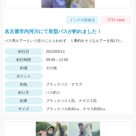
イシグロ西春店
7737 view
名古屋市内河川にて良型バスが釣れました！
バス用ルアーという括りにとらわれず、１番釣れそうなルアーを投げたら釣れました！
釣行日
2022/05/13
釣行時間
09:00～12:00
釣場
その他
ポイント
釣魚
ブラックバス・ナマズ
釣り方
バス釣り
釣果
ブラックバス１匹、ナマズ２匹
サイズ
ブラックバス約40㎝、ナマズ約60㎝