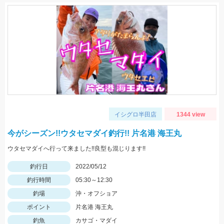
イシグロ半田店
1344 view
今がシーズン!!ウタセマダイ釣行!! 片名港 海王丸
ウタセマダイへ行って来ました!!良型も混じります!!
釣行日
2022/05/12
釣行時間
05:30～12:30
釣場
沖・オフショア
ポイント
片名港 海王丸
釣魚
カサゴ・マダイ