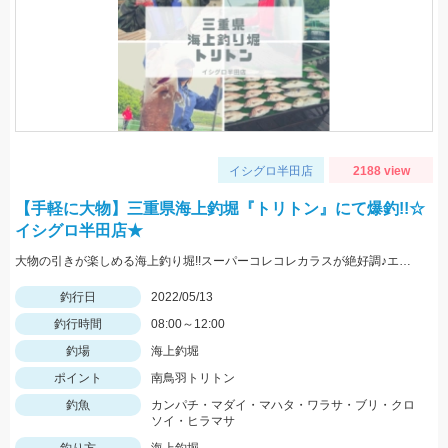
イシグロ半田店
2188 view
【手軽に大物】三重県海上釣堀『トリトン』にて爆釣!!☆
イシグロ半田店★
大物の引きが楽しめる海上釣り堀!!スーパーコレコレカラスが絶好調♪エサを使い分けて釣果を伸ばしました。
釣行日
2022/05/13
釣行時間
08:00～12:00
釣場
海上釣堀
ポイント
南鳥羽トリトン
釣魚
カンパチ・マダイ・マハタ・ワラサ・ブリ・クロ
ソイ・ヒラマサ