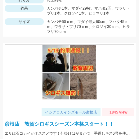
釣り方
海上釣堀
釣果
カンパチ1本、マダイ29枚、マハタ2匹、ワラサ・
ブリ1本、クロソイ1本、ヒラマサ1本
サイズ
カンパチ60ｃｍ、マダイ最大60cm、マハタ45ｃ
ｍ、ワラサ・ブリ70ｃｍ、クロソイ30ｃｍ、ヒラ
マサ70ｃｍ
イシグロカインズモール彦根店
1845 view
彦根店 敦賀シロギスシーズン本格スタート！！
エサは石ゴカイがオススメです！仕掛けはがまかつ 手返しキス6号を使用しました