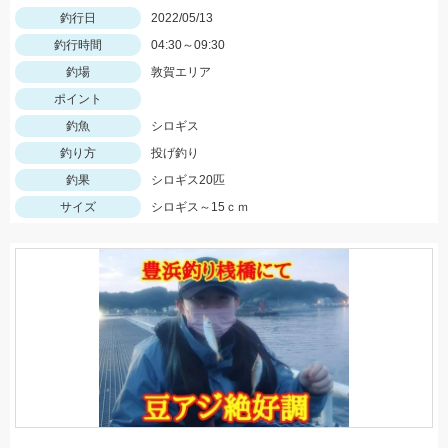
釣行日
2022/05/13
釣行時間
04:30～09:30
釣場
敦賀エリア
ポイント
釣魚
シロギス
釣り方
投げ釣り
釣果
シロギス20匹
サイズ
シロギス～15ｃｍ