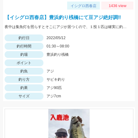
イシグロ西春店
1436 view
【イシグロ西春店】豊浜釣り桟橋にて豆アジ絶好調‼
夜中は集魚灯を照らすとそこにアジが居つくので、１投１匹は確実に釣れますよ♪
釣行日
2022/05/12
釣行時間
01:30～08:00
釣場
豊浜釣り桟橋
ポイント
釣魚
アジ
釣り方
サビキ釣り
釣果
アジ90匹
サイズ
アジ7cm