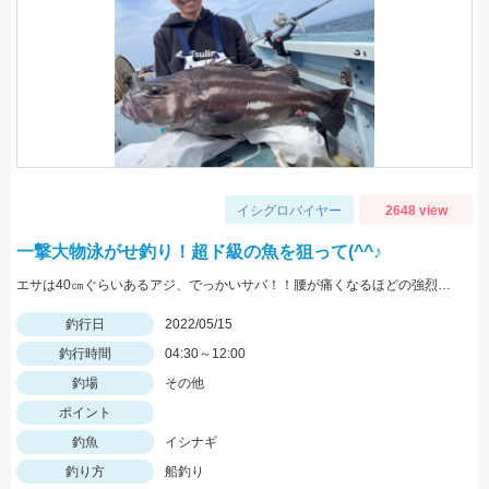
イシグロバイヤー
2648 view
一撃大物泳がせ釣り！超ド級の魚を狙って(^^♪
エサは40㎝ぐらいあるアジ、でっかいサバ！！腰が痛くなるほどの強烈な引き、ロマンです。
釣行日
2022/05/15
釣行時間
04:30～12:00
釣場
その他
ポイント
釣魚
イシナギ
釣り方
船釣り