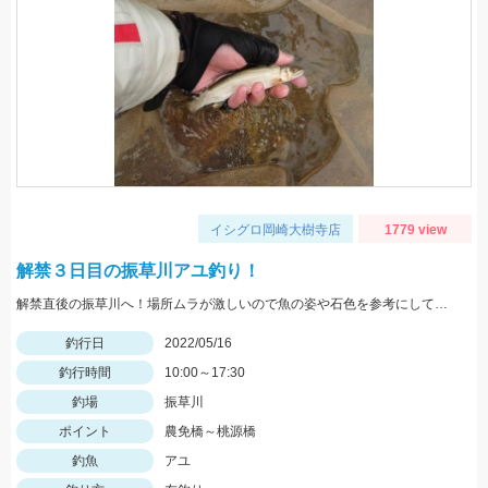
イシグロ岡崎大樹寺店
1779 view
解禁３日目の振草川アユ釣り！
解禁直後の振草川へ！場所ムラが激しいので魚の姿や石色を参考にして入川しましょう。大樹寺店スタッフ岩崎釣行
釣行日
2022/05/16
釣行時間
10:00～17:30
釣場
振草川
ポイント
農免橋～桃源橋
釣魚
アユ