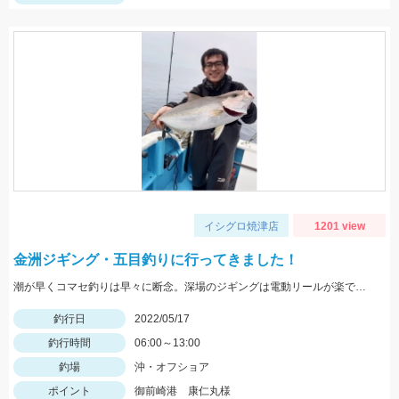
イシグロ焼津店
1201 view
金洲ジギング・五目釣りに行ってきました！
潮が早くコマセ釣りは早々に断念。深場のジギングは電動リールが楽でした。
釣行日
2022/05/17
釣行時間
06:00～13:00
釣場
沖・オフショア
ポイント
御前崎港 康仁丸様