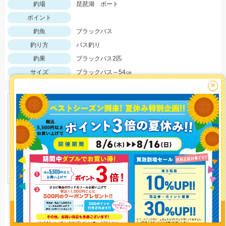
釣場
琵琶湖 ボート
ポイント
釣魚
ブラックバス
釣り方
バス釣り
釣果
ブラックバス2匹
サイズ
ブラックバス～54㎝
×
釣り情報を
投稿する
イシグロ 岐阜店 自称 友釣りフィールドスタッフ
893 view