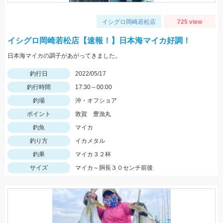
イシグロ岡崎若松店
725 view
イシグロ岡崎若松店【速報！】日本海マイカ好調！
日本海マイカの調子があがってきました。
釣行日
2022/05/17
釣行時間
17:30～00:00
釣場
沖・オフショア
ポイント
敦賀 豊漁丸
釣魚
マイカ
釣り方
イカメタル
釣果
マイカ３２杯
サイズ
マイカ～胴長３０センチ前後