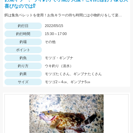
喜びなのでは⁉
餌は集魚ペレットを使用！お魚キラーの待ち時間には小物釣りをして楽しみましょう！
釣行日
2022/05/15
釣行時間
15:30～17:00
釣場
その他
ポイント
釣魚
モツゴ・ギンブナ
釣り方
ウキ釣り（淡水）
釣果
モツゴたくさん、ギンブナたくさん
サイズ
モツゴ2～4㎝、ギンブナ5㎝