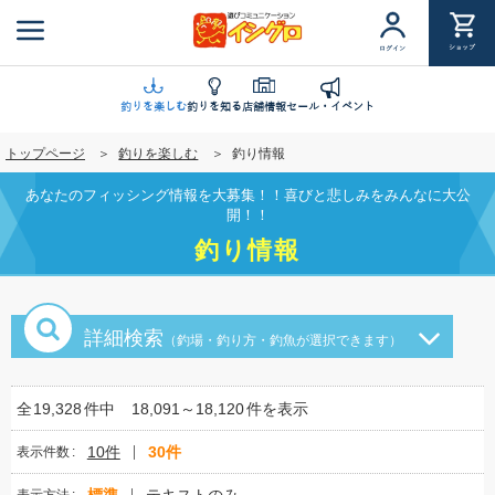
メ
イ
ショップ
ログイン
ン
コ
ン
釣りを楽しむ
釣りを知る
店舗情報
セール・イベント
テ
トップページ
釣りを楽しむ
釣り情報
ン
ツ
あなたのフィッシング情報を大募集！！喜びと悲しみをみんなに大公
に
開！！
移
釣り情報
動
詳細検索
（釣場・釣り方・釣魚が選択できます）
全
19,328
件中
18,091～18,120
件を表示
10件
30件
表示件数