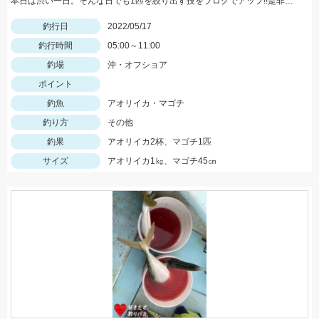
本日は渋い一日。そんな日でも1匹を絞り出す技をブログでアップ!!是非ご覧ください。
釣行日
2022/05/17
釣行時間
05:00～11:00
釣場
沖・オフショア
ポイント
釣魚
アオリイカ・マゴチ
釣り方
その他
釣果
アオリイカ2杯、マゴチ1匹
サイズ
アオリイカ1㎏、マゴチ45㎝