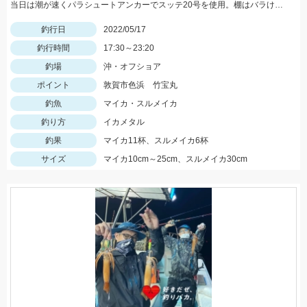
当日は潮が速くパラシュートアンカーでスッテ20号を使用。棚はバラけていますがボトムが一番反応が良かったです。
釣行日
2022/05/17
釣行時間
17:30～23:20
釣場
沖・オフショア
ポイント
敦賀市色浜 竹宝丸
釣魚
マイカ・スルメイカ
釣り方
イカメタル
釣果
マイカ11杯、スルメイカ6杯
サイズ
マイカ10cm～25cm、スルメイカ30cm