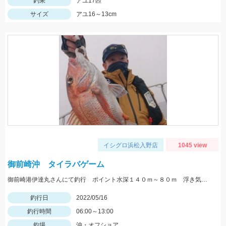
釣果
アユ17匹
サイズ
アユ16～13cm
イシグロ浜松入野店
1045 view
御前崎沖 タイラバゲーム
御前崎港伊達丸さんにて釣行 ポイント水深１４０ｍ～８０ｍ 浮き気味のやる気のある真鯛を探す釣り方でした。
釣行日
2022/05/16
釣行時間
06:00～13:00
釣場
沖・オフショア