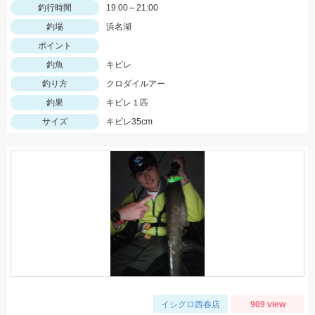
釣行時間
19:00～21:00
釣場
浜名湖
ポイント
釣魚
キビレ
釣り方
クロダイルアー
釣果
キビレ１匹
サイズ
キビレ35cm
イシグロ西春店
909 view