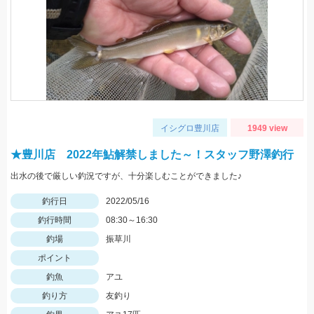
イシグロ豊川店
1949 view
★豊川店 2022年鮎解禁しました～！スタッフ野澤釣行
出水の後で厳しい釣況ですが、十分楽しむことができました♪
釣行日
2022/05/16
釣行時間
08:30～16:30
釣場
振草川
ポイント
釣魚
アユ
釣り方
友釣り