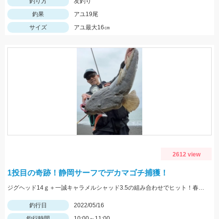
釣り方
友釣り
釣果
アユ19尾
サイズ
アユ最大16㎝
2612 view
1投目の奇跡！静岡サーフでデカマゴチ捕獲！
ジグヘッド14ｇ＋一誠キャラメルシャッド3.5の組み合わせでヒット！春の駿河湾サーフはマゴチ、ヒラメ、マダイ、青物など魚種が超豊富！
釣行日
2022/05/16
釣行時間
10:00～11:00