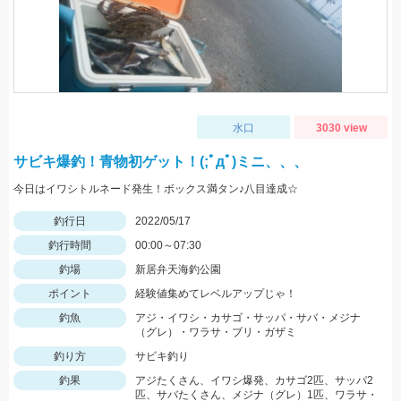
水口
3030 view
サビキ爆釣！青物初ゲット！(;ﾟдﾟ)ミニ、、、
今日はイワシトルネード発生！ボックス満タン♪八目達成☆
釣行日
2022/05/17
釣行時間
00:00～07:30
釣場
新居弁天海釣公園
ポイント
経験値集めてレベルアップじゃ！
釣魚
アジ・イワシ・カサゴ・サッパ・サバ・メジナ
（グレ）・ワラサ・ブリ・ガザミ
釣り方
サビキ釣り
釣果
アジたくさん、イワシ爆発、カサゴ2匹、サッパ2
匹、サバたくさん、メジナ（グレ）1匹、ワラサ・