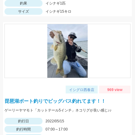
釣果
イシナギ1匹
サイズ
イシナギ15キロ
イシグロ西春店
969 view
琵琶湖ボート釣りでビッグバス釣れてます！！
ゲーリーヤマモト「カットテール5インチ」ネコリグが良い感じ♪♪
釣行日
2022/05/15
釣行時間
07:00～17:00