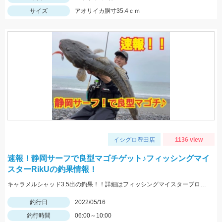
サイズ
アオリイカ胴寸35.4ｃｍ
イシグロ豊田店
1136 view
速報！静岡サーフで良型マゴチゲット♪フィッシングマイ
スターRikUの釣果情報！
キャラメルシャッド3.5出の釣果！！詳細はフィッシングマイスターブログにて近日中公開です。
釣行日
2022/05/16
釣行時間
06:00～10:00