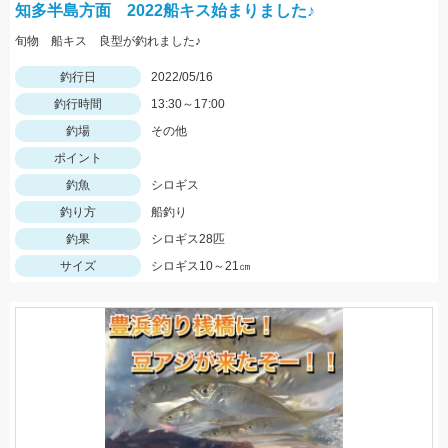
知多半島方面 2022船キス始まりました♪
旬物 船キス 良型が釣れました♪
釣行日
2022/05/16
釣行時間
13:30～17:00
釣場
その他
ポイント
釣魚
シロギス
釣り方
船釣り
釣果
シロギス28匹
サイズ
シロギス10～21㎝