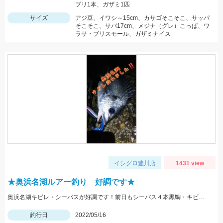
ブリ1本、ガザミ1匹
サイズ
アジ豆、イワシ～15cm、カサゴそこそこ、サッパ
そこそこ、サバ17cm、メジナ（グレ）こっぱ、ワ
ラサ・ブリスモール、ガザミナイス
イシグロ豊川店
1431 view
★奥浜名湖ルアー釣り 好調です★
奥浜名湖キビレ・シーバスが好調です！前日もシーバス４本黒鯛・キビレ２本と釣果がありました！
釣行日
2022/05/16