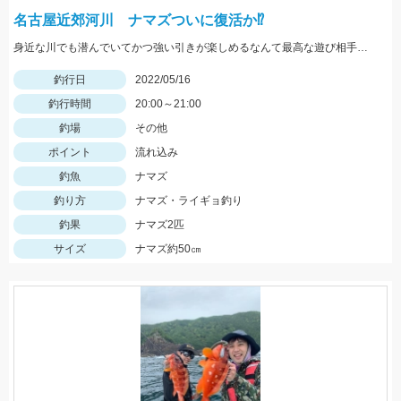
名古屋近郊河川 ナマズついに復活か⁉
身近な川でも潜んでいてかつ強い引きが楽しめるなんて最高な遊び相手です！
釣行日
2022/05/16
釣行時間
20:00～21:00
釣場
その他
ポイント
流れ込み
釣魚
ナマズ
釣り方
ナマズ・ライギョ釣り
釣果
ナマズ2匹
サイズ
ナマズ約50㎝