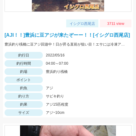
イシグロ西尾店
3711 view
[AJI！！]豊浜に豆アジが来たぞーー！！[イシグロ西尾店]
豊浜釣り桟橋に豆アジ回遊中！日が昇る直前が狙い目！エサには冷凍アミエビ＆王道アジを使用しました！
釣行日
2022/05/16
釣行時間
04:00～07:00
釣場
豊浜釣り桟橋
ポイント
釣魚
アジ
釣り方
サビキ釣り
釣果
アジ15匹程度
サイズ
アジ~10cm