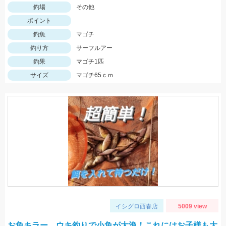
釣場
その他
ポイント
釣魚
マゴチ
釣り方
サーフルアー
釣果
マゴチ1匹
サイズ
マゴチ65ｃｍ
イシグロ西春店
5009 view
お魚キラー、ウキ釣りで小魚が大漁！これにはお子様も大