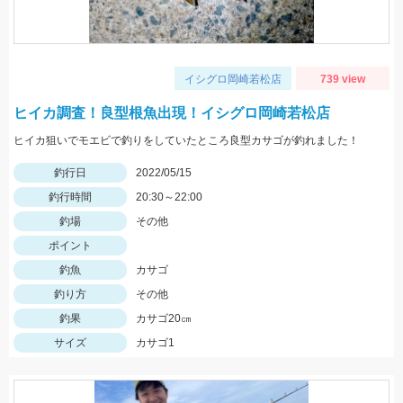
イシグロ岡崎若松店
739 view
ヒイカ調査！良型根魚出現！イシグロ岡崎若松店
ヒイカ狙いでモエビで釣りをしていたところ良型カサゴが釣れました！
釣行日
2022/05/15
釣行時間
20:30～22:00
釣場
その他
ポイント
釣魚
カサゴ
釣り方
その他
釣果
カサゴ20㎝
サイズ
カサゴ1