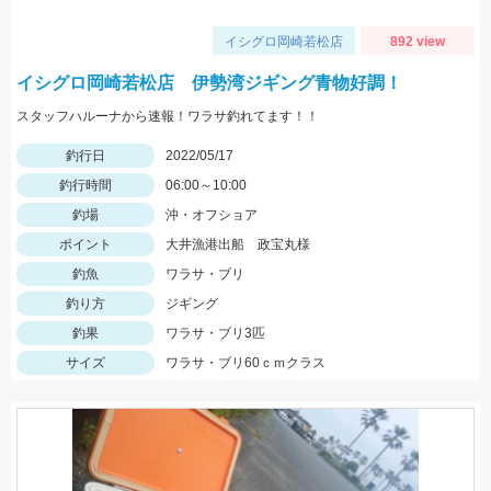
イシグロ岡崎若松店
892 view
イシグロ岡崎若松店 伊勢湾ジギング青物好調！
スタッフハルーナから速報！ワラサ釣れてます！！
釣行日
2022/05/17
釣行時間
06:00～10:00
釣場
沖・オフショア
ポイント
大井漁港出船 政宝丸様
釣魚
ワラサ・ブリ
釣り方
ジギング
釣果
ワラサ・ブリ3匹
サイズ
ワラサ・ブリ60ｃｍクラス