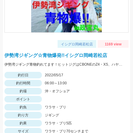
イシグロ岡崎若松店
1169 view
伊勢湾ジギング☆青物爆発!!イシグロ岡崎若松店
伊勢湾ジギング青物釣れてます！ヒットジグはCBONEのZ4・XS、ハヤブサのスイッチなどなど！
釣行日
2022/05/17
釣行時間
06:00～13:00
釣場
沖・オフショア
ポイント
釣魚
ワラサ・ブリ
釣り方
ジギング
釣果
ワラサ・ブリ5匹
サイズ
ワラサ・ブリ70センチまで