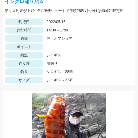
イシグロ知立店☆
船キス釣果が上昇中!!午後便ショートで竿頭28匹♪仕掛けは師崎沖限定船キス仕掛け7号です♪
釣行日
2022/05/16
釣行時間
14:00～17:00
釣場
沖・オフショア
ポイント
釣魚
シロギス
釣り方
船釣り
釣果
シロギス～28匹
サイズ
シロギス～22㌢