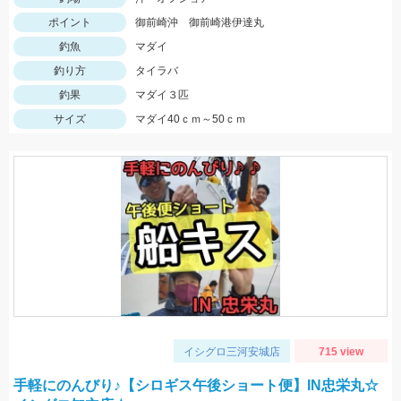
ポイント
御前崎沖 御前崎港伊達丸
釣魚
マダイ
釣り方
タイラバ
釣果
マダイ３匹
サイズ
マダイ40ｃｍ～50ｃｍ
イシグロ三河安城店
715 view
手軽にのんびり♪【シロギス午後ショート便】IN忠栄丸☆