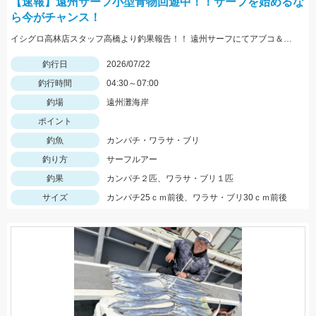
【速報】遠州サーフ小型青物回遊中！！サーフを始めるな
ら今がチャンス！
イシグロ高林店スタッフ高橋より釣果報告！！ 遠州サーフにてアブコ＆シオなど小型青物回遊中！！
釣行日
2026/07/22
釣行時間
04:30～07:00
釣場
遠州灘海岸
ポイント
釣魚
カンパチ・ワラサ・ブリ
釣り方
サーフルアー
釣果
カンパチ２匹、ワラサ・ブリ１匹
サイズ
カンパチ25ｃｍ前後、ワラサ・ブリ30ｃｍ前後