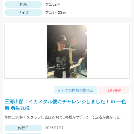
釣果
アユ52匹
サイズ
アユ9～23㎝
イシグロ岡崎大樹寺店
18 view
三河出船！イカメタル便にチャレンジしました！ in 一色
港 勇生丸様
竿頭は28杯！スタッフ日吉は27杯で1杯届かず(´；ω；`) 反応が良かったスッテ、ドロッパーは、ジャッカルゲキダキスッテメタル15号クロオレゼブラ、ゲキダキスッテ50パープルグリーン、ツリノスクイッドメタリカ1.8号キャンパスでした！
釣行日
2026/07/21