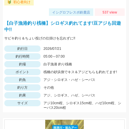
初心者向け
イシグロフレスポ鈴鹿店
537 view
【白子漁港釣り桟橋】シロギス釣れてます!豆アジも回遊
中!!
サビキ釣り＆ちょい投げの仕掛けを忘れずに!!
釣行日
2026/07/21
釣行時間
05:00～07:00
釣場
白子漁港 釣り桟橋
ポイント
桟橋の砂浜側でキス＆アジどちらも釣れてます!
釣魚
アジ・シロギス・ハゼ・シーバス
釣り方
その他
釣果
アジ、シロギス、ハゼ、シーバス
サイズ
アジ10cm程、シロギス15cm程、ハゼ10cm程、シ
ーバス20cm程