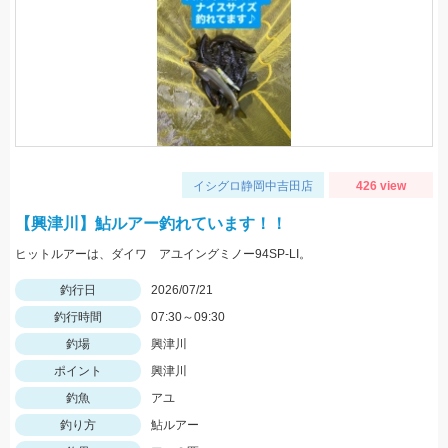
イシグロ静岡中吉田店
426 view
【興津川】鮎ルアー釣れています！！
ヒットルアーは、ダイワ アユイングミノー94SP-LI。
釣行日
2026/07/21
釣行時間
07:30～09:30
釣場
興津川
ポイント
興津川
釣魚
アユ
釣り方
鮎ルアー