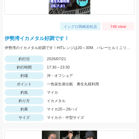
イシグロ岡崎若松店
740 view
伊勢湾イカメタル好調です！
伊勢湾のイカメタル好調です！HITレンジは20～30M、バレーヒルミニリンやボーズレスTG服部などが良かったです！
釣行日
2026/07/21
釣行時間
17:30～23:30
釣場
沖・オフショア
ポイント
一色栄生港出船 勇生丸様利用
釣魚
マイカ
釣り方
イカメタル
釣果
マイカ20～28ハイ
サイズ
マイカ小・中型サイズ