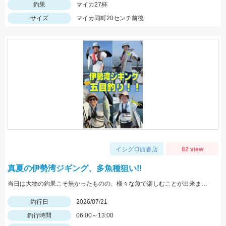
釣果
マイカ27杯
サイズ
マイカ同町20センチ前後
イシグロ西春店
82 view
真夏の伊勢湾ジギング、多魚種狙い!!
当日は大物の釣果こそ無かったものの、様々な魚で楽しむことが出来ました!!
釣行日
2026/07/21
釣行時間
06:00～13:00