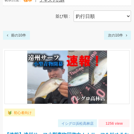
標準
テキストのみ
表示方法
並び順
前の10件
次の10件
初心者向け
イシグロ浜松高林店
1256 view