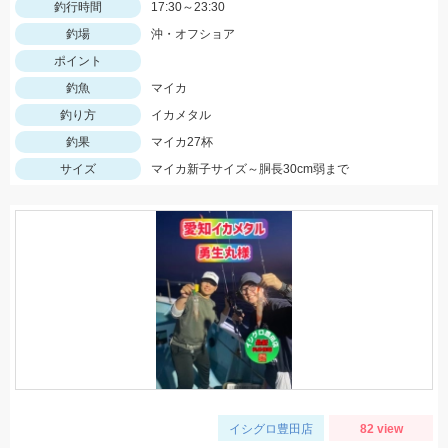
釣行時間
17:30～23:30
釣場
沖・オフショア
ポイント
釣魚
マイカ
釣り方
イカメタル
釣果
マイカ27杯
サイズ
マイカ新子サイズ～胴長30cm弱まで
イシグロ豊田店
82 view