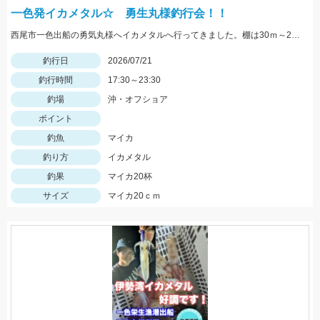
一色発イカメタル☆ 勇生丸様釣行会！！
西尾市一色出船の勇気丸様へイカメタルへ行ってきました。棚は30ｍ～20ｍメタルスッテは15号～20号がオススメ。
釣行日
2026/07/21
釣行時間
17:30～23:30
釣場
沖・オフショア
ポイント
釣魚
マイカ
釣り方
イカメタル
釣果
マイカ20杯
サイズ
マイカ20ｃｍ