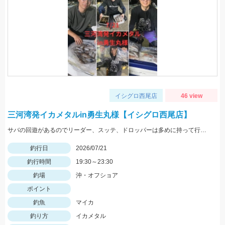
イシグロ西尾店
46 view
三河湾発イカメタルin勇生丸様【イシグロ西尾店】
サバの回遊があるのでリーダー、スッテ、ドロッパーは多めに持って行きましょう♪
釣行日
2026/07/21
釣行時間
19:30～23:30
釣場
沖・オフショア
ポイント
釣魚
マイカ
釣り方
イカメタル