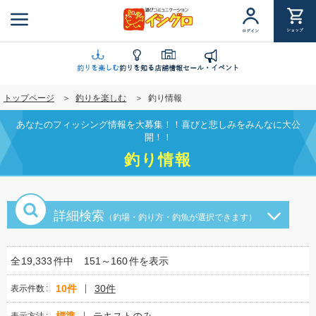
メ
イ
ショップ
ログイン
ン
コ
ン
釣りを楽しむ
釣りを知る
店舗情報
セール・イベント
テ
トップページ
釣りを楽しむ
釣り情報
ン
ツ
あなたのフィッシング情報を大募集！！喜びと悲しみをみんなに大公
に
開！！
移
釣り情報
動
詳細検索
（釣場・釣り方・釣魚が選択できます）
全
19,333
件中
151～160
件を表示
10件
30件
表示件数