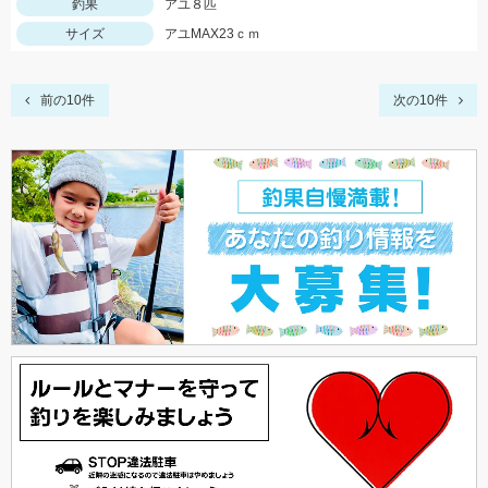
釣果
アユ８匹
サイズ
アユMAX23ｃｍ
前の10件
次の10件