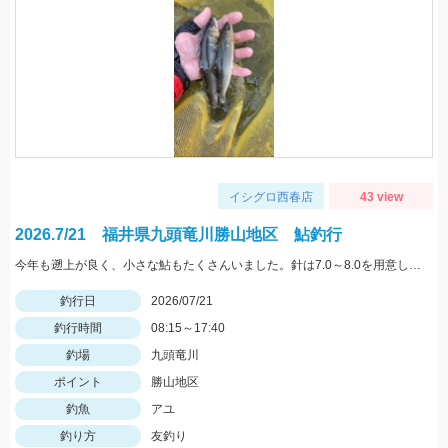
イシグロ西春店
43 view
2026.7/21 福井県九頭竜川勝山地区 鮎釣行
今年も遡上が良く、小さな鮎もたくさんいました。針は7.0～8.0を用意しておいた方がいいと思います。油断をすると23㎝クラスが掛かります チャラ瀬なども見逃さずにオトリを通してみましょう♪
釣行日
2026/07/21
釣行時間
08:15～17:40
釣場
九頭竜川
ポイント
勝山地区
釣魚
アユ
釣り方
友釣り