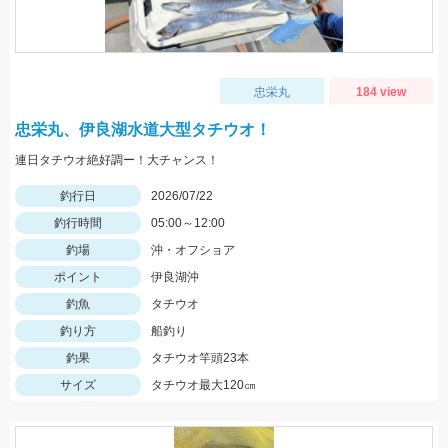
忠栄丸
184 view
忠栄丸、伊良湖水道大型タチウオ！
連日タチウオ絶好調ー！大チャンス！
釣行日
2026/07/22
釣行時間
05:00～12:00
釣場
沖・オフショア
ポイント
伊良湖沖
釣魚
タチウオ
釣り方
船釣り
釣果
タチウオ竿頭23本
サイズ
タチウオ最大120㎝