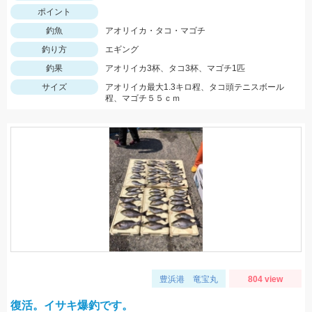
ポイント
釣魚
アオリイカ・タコ・マゴチ
釣り方
エギング
釣果
アオリイカ3杯、タコ3杯、マゴチ1匹
サイズ
アオリイカ最大1.3キロ程、タコ頭テニスボール
程、マゴチ５５ｃｍ
豊浜港 竜宝丸
804 view
復活。イサキ爆釣です。