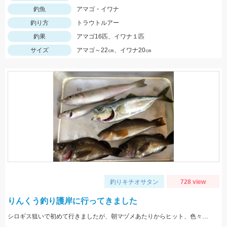
釣魚
アマゴ・イワナ
釣り方
トラウトルアー
釣果
アマゴ16匹、イワナ１匹
サイズ
アマゴ～22㎝、イワナ20㎝
釣りキチオサタン
728 view
りんくう釣り護岸に行ってきました
シロギス狙いで初めて行きましたが、朝マヅメあたりからヒット、色々釣れて楽しかったです。