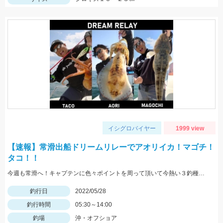
イシグロバイヤー
1999 view
【速報】常滑出船ドリームリレーでアオリイカ！マゴチ！
タコ！！
今週も常滑へ！キャプテンに色々ポイントを周って頂いて今熱い３釣種を釣ることができました！！大興奮！！！
釣行日
2022/05/28
釣行時間
05:30～14:00
釣場
沖・オフショア