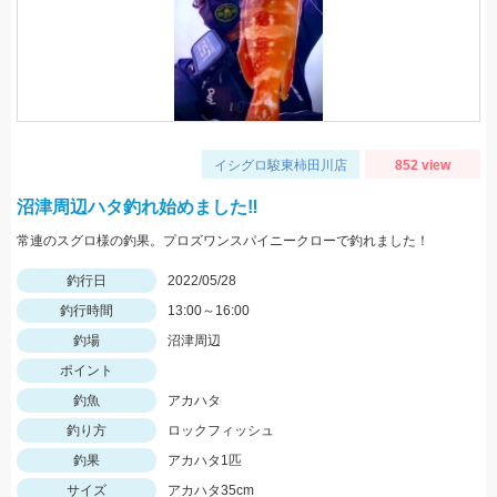
イシグロ駿東柿田川店
852 view
沼津周辺ハタ釣れ始めました‼
常連のスグロ様の釣果。プロズワンスパイニークローで釣れました！
釣行日
2022/05/28
釣行時間
13:00～16:00
釣場
沼津周辺
ポイント
釣魚
アカハタ
釣り方
ロックフィッシュ
釣果
アカハタ1匹
サイズ
アカハタ35cm