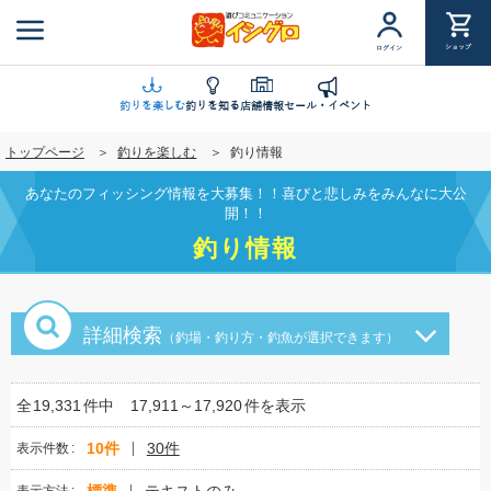
メ
イ
ショップ
ログイン
ン
コ
ン
釣りを楽しむ
釣りを知る
店舗情報
セール・イベント
テ
トップページ
釣りを楽しむ
釣り情報
ン
ツ
あなたのフィッシング情報を大募集！！喜びと悲しみをみんなに大公
に
開！！
移
釣り情報
動
詳細検索
（釣場・釣り方・釣魚が選択できます）
全
19,331
件中
17,911～17,920
件を表示
10件
30件
表示件数