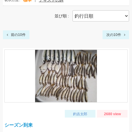
標準
テキストのみ
表示方法
並び順
前の10件
次の10件
釣吉太郎
2680 view
シーズン到来