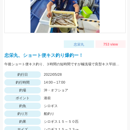
忠栄丸
753 view
忠栄丸、ショート便キス釣り爆釣ー！
午後ショート便キス釣り、３時間の短時間ですが極浅場で良型キス竿頭５０匹と入れ食い状態でした！
釣行日
2022/05/28
釣行時間
14:00～17:00
釣場
沖・オフショア
ポイント
港前
釣魚
シロギス
釣り方
船釣り
釣果
シロギス１５～５０匹
サイズ
シロギス１５～２３㎝