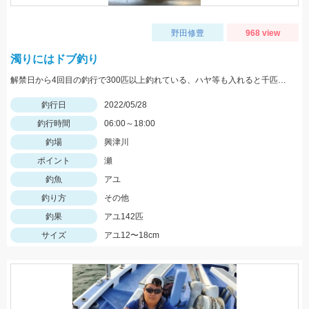
野田修豊
968 view
濁りにはドブ釣り
解禁日から4回目の釣行で300匹以上釣れている、ハヤ等も入れると千匹、手返し大変
釣行日
2022/05/28
釣行時間
06:00～18:00
釣場
興津川
ポイント
瀬
釣魚
アユ
釣り方
その他
釣果
アユ142匹
サイズ
アユ12〜18cm