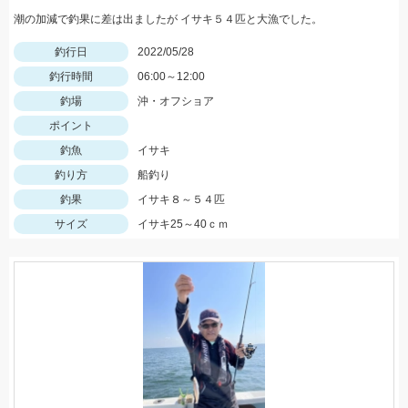
潮の加減で釣果に差は出ましたが イサキ５４匹と大漁でした。
釣行日
2022/05/28
釣行時間
06:00～12:00
釣場
沖・オフショア
ポイント
釣魚
イサキ
釣り方
船釣り
釣果
イサキ８～５４匹
サイズ
イサキ25～40ｃｍ