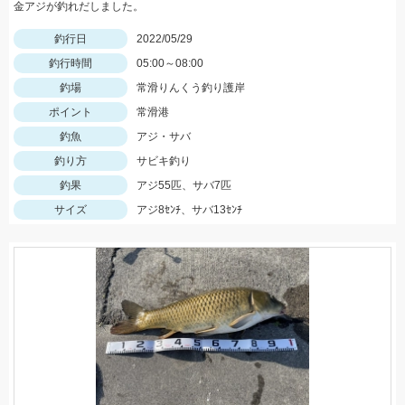
金アジが釣れだしました。
釣行日
2022/05/29
釣行時間
05:00～08:00
釣場
常滑りんくう釣り護岸
ポイント
常滑港
釣魚
アジ・サバ
釣り方
サビキ釣り
釣果
アジ55匹、サバ7匹
サイズ
アジ8ｾﾝﾁ、サバ13ｾﾝﾁ