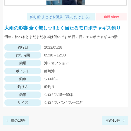
釣り船 まとばや所属『武丸 たけまる』
665 view
大雨の影響 全く無しッ‼︎よく当たるモロポチャギス釣り
例年に比べるとまだまだ水温は低いですが 日に日にモロポチャギスの活性 高まってますよッ(^-^)
釣行日
2022/05/28
釣行時間
05:30～12:30
釣場
沖・オフショア
ポイント
師崎沖
釣魚
シロギス
釣り方
船釣り
釣果
シロギス15〜60本
サイズ
シロギスピンギス〜21㌢
前の10件
次の10件