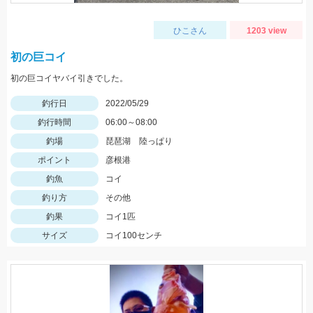
ひこさん
1203 view
初の巨コイ
初の巨コイヤバイ引きでした。
釣行日
2022/05/29
釣行時間
06:00～08:00
釣場
琵琶湖 陸っぱり
ポイント
彦根港
釣魚
コイ
釣り方
その他
釣果
コイ1匹
サイズ
コイ100センチ