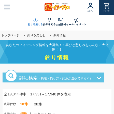
メ
イ
ショップ
ログイン
ン
コ
ン
釣りを楽しむ
釣りを知る
店舗情報
セール・イベント
テ
トップページ
釣りを楽しむ
釣り情報
ン
ツ
あなたのフィッシング情報を大募集！！喜びと悲しみをみんなに大公
に
開！！
移
釣り情報
動
詳細検索
（釣場・釣り方・釣魚が選択できます）
全
19,344
件中
17,931～17,940
件を表示
10件
30件
表示件数