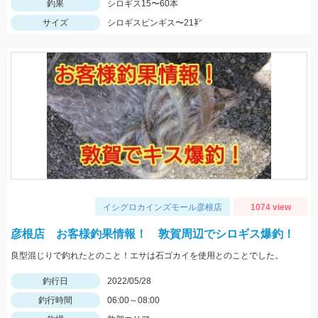
釣果
シロギス15〜60本
サイズ
シロギスピンギス〜21㌢
イシグロカインズモール彦根店
1074 view
彦根店 お客様釣果情報！ 敦賀周辺でシロギス爆釣！
良型混じりで釣れたとのこと！エサは石ゴカイを使用とのことでした。
釣行日
2022/05/28
釣行時間
06:00～08:00