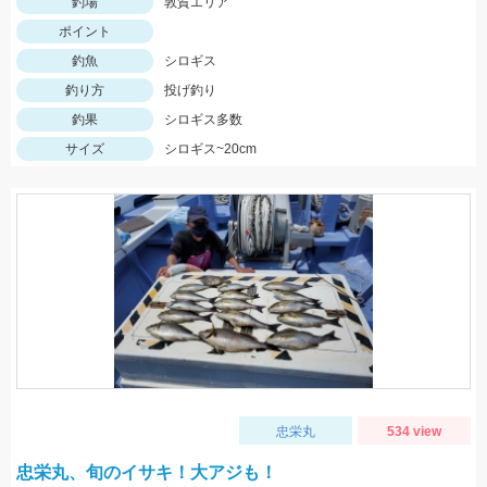
釣場
敦賀エリア
ポイント
釣魚
シロギス
釣り方
投げ釣り
釣果
シロギス多数
サイズ
シロギス~20cm
忠栄丸
534 view
忠栄丸、旬のイサキ！大アジも！