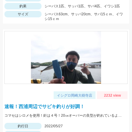
釣果
シーバス1匹、サッパ1匹、サバ4匹、イワシ1匹
サイズ
シーバス63cm、サッパ20cm、サバ15ｃｍ、イワ
シ15ｃｍ
イシグロ岡崎大樹寺店
2232 view
速報！西浦周辺でサビキ釣りが好調！
コマセはシロメを使用！針は４号！20㎝オーバーの良型が釣れているようです！
釣行日
2022/05/27