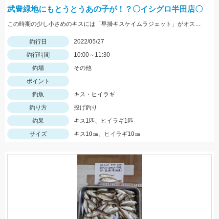
武豊緑地にもとうとうあの子が！？〇イシグロ半田店〇
この時期の少し小さめのキスには「早掛キスケイムラジェット」がオススメ！ 武豊緑地でも小型ですがキスが釣れ始めました！皆さんも是非、チャレンジしてみてください！！
釣行日
2022/05/27
釣行時間
10:00～11:30
釣場
その他
ポイント
釣魚
キス・ヒイラギ
釣り方
投げ釣り
釣果
キス1匹、ヒイラギ1匹
サイズ
キス10㎝、ヒイラギ10㎝