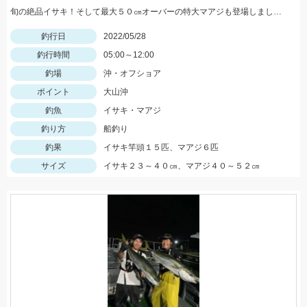
旬の絶品イサキ！そして最大５０㎝オーバーの特大マアジも登場しました。
釣行日
2022/05/28
釣行時間
05:00～12:00
釣場
沖・オフショア
ポイント
大山沖
釣魚
イサキ・マアジ
釣り方
船釣り
釣果
イサキ竿頭１５匹、マアジ６匹
サイズ
イサキ２３～４０㎝、マアジ４０～５２㎝