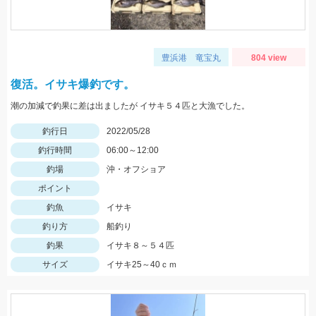
豊浜港 竜宝丸
804 view
復活。イサキ爆釣です。
潮の加減で釣果に差は出ましたが イサキ５４匹と大漁でした。
釣行日
2022/05/28
釣行時間
06:00～12:00
釣場
沖・オフショア
ポイント
釣魚
イサキ
釣り方
船釣り
釣果
イサキ８～５４匹
サイズ
イサキ25～40ｃｍ