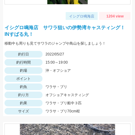
イシグロ鳴海店
1204 view
イシグロ鳴海店 サワラ狙いの伊勢湾キャスティング！
INすばる丸！
移動中も周りも見てサワラのジャンプや鳥山を探しましょう！
釣行日
2022/05/27
釣行時間
15:00～19:00
釣場
沖・オフショア
ポイント
釣魚
ワラサ・ブリ
釣り方
オフショアキャスティング
釣果
ワラサ・ブリ船中３匹
サイズ
ワラサ・ブリ70cm程