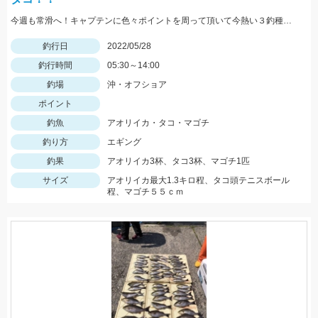
今週も常滑へ！キャプテンに色々ポイントを周って頂いて今熱い３釣種を釣ることができました！！大興奮！！！
釣行日
2022/05/28
釣行時間
05:30～14:00
釣場
沖・オフショア
ポイント
釣魚
アオリイカ・タコ・マゴチ
釣り方
エギング
釣果
アオリイカ3杯、タコ3杯、マゴチ1匹
サイズ
アオリイカ最大1.3キロ程、タコ頭テニスボール
程、マゴチ５５ｃｍ