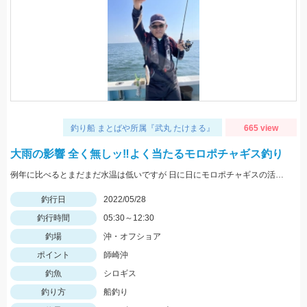
釣り船 まとばや所属『武丸 たけまる』
665 view
大雨の影響 全く無しッ‼︎よく当たるモロポチャギス釣り
例年に比べるとまだまだ水温は低いですが 日に日にモロポチャギスの活性 高まってますよッ(^-^)
釣行日
2022/05/28
釣行時間
05:30～12:30
釣場
沖・オフショア
ポイント
師崎沖
釣魚
シロギス
釣り方
船釣り