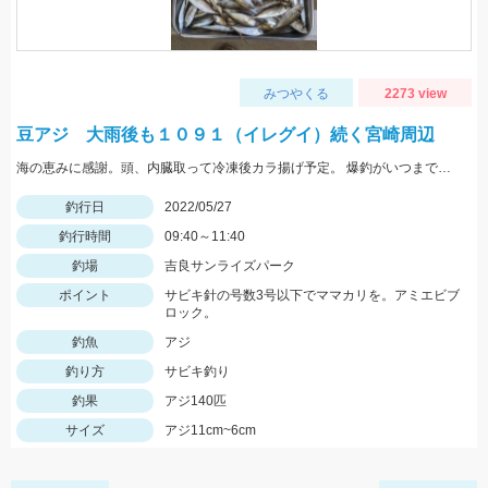
みつやくる
2273 view
豆アジ 大雨後も１０９１（イレグイ）続く宮崎周辺
海の恵みに感謝。頭、内臓取って冷凍後カラ揚げ予定。 爆釣がいつまで続くか見守りたい。
釣行日
2022/05/27
釣行時間
09:40～11:40
釣場
吉良サンライズパーク
ポイント
サビキ針の号数3号以下でママカリを。アミエビブ
ロック。
釣魚
アジ
釣り方
サビキ釣り
釣果
アジ140匹
サイズ
アジ11cm~6cm