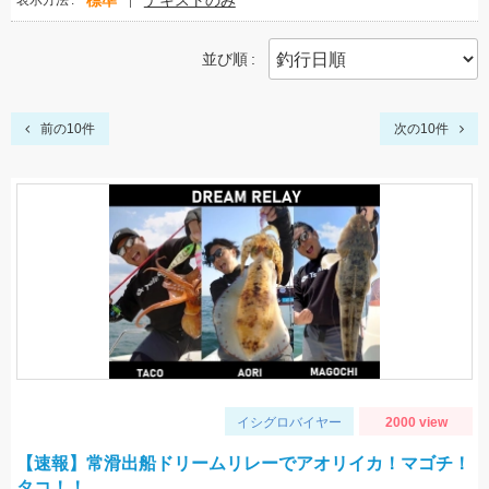
標準
テキストのみ
表示方法
並び順
前の10件
次の10件
イシグロバイヤー
2000 view
【速報】常滑出船ドリームリレーでアオリイカ！マゴチ！
タコ！！