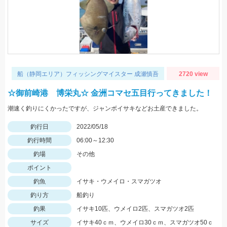
船（静岡エリア）フィッシングマイスター 成瀬慎吾
2720 view
☆御前崎港 博栄丸☆ 金洲コマセ五目行ってきました！
潮速く釣りにくかったですが、ジャンボイサキなどお土産できました。
釣行日
2022/05/18
釣行時間
06:00～12:30
釣場
その他
ポイント
釣魚
イサキ・ウメイロ・スマガツオ
釣り方
船釣り
釣果
イサキ10匹、ウメイロ2匹、スマガツオ2匹
サイズ
イサキ40ｃｍ、ウメイロ30ｃｍ、スマガツオ50ｃ