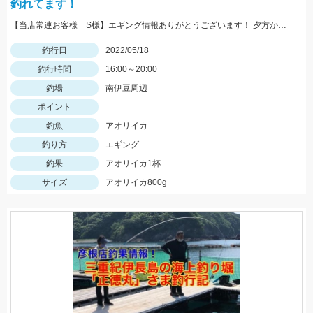
釣れてます！
【当店常連お客様 S様】エギング情報ありがとうございます！ 夕方から夜にかけての時間帯で800ｇサイズゲット！
釣行日
2022/05/18
釣行時間
16:00～20:00
釣場
南伊豆周辺
ポイント
釣魚
アオリイカ
釣り方
エギング
釣果
アオリイカ1杯
サイズ
アオリイカ800g