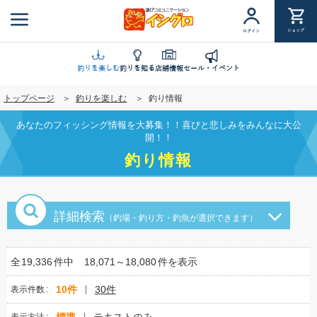
メ
イ
ショップ
ログイン
ン
コ
ン
釣りを楽しむ
釣りを知る
店舗情報
セール・イベント
テ
トップページ
釣りを楽しむ
釣り情報
ン
ツ
あなたのフィッシング情報を大募集！！喜びと悲しみをみんなに大公
に
開！！
移
釣り情報
動
詳細検索
（釣場・釣り方・釣魚が選択できます）
全
19,336
件中
18,071～18,080
件を表示
10件
30件
表示件数