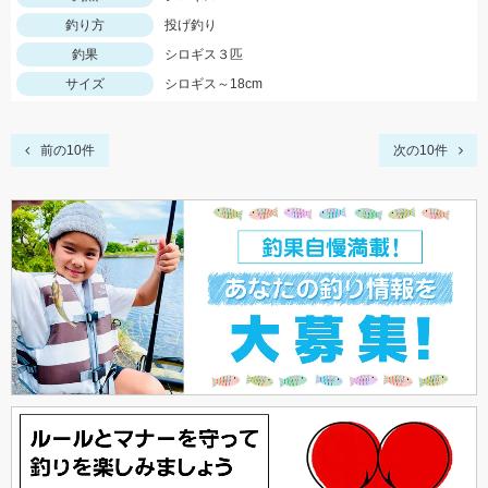
釣り方
投げ釣り
釣果
シロギス３匹
サイズ
シロギス～18cm
前の10件
次の10件