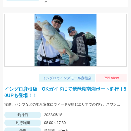
ｍ
イシグロカインズモール彦根店
755 view
イシグロ彦根店 OKガイドにて琵琶湖南湖ボート釣行！5
0UPも登場！！
浚渫、ハンプなどの地形変化にウィードが絡むエリアでの釣行。スワンプクローラーでの釣果でした。
釣行日
2022/05/18
釣行時間
08:00～17:30
釣場
琵琶湖 ボート