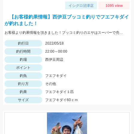
イシグロ沼津店
1095 view
【お客様釣果情報】西伊豆ブッコミ釣りでフエフキダイ
が釣れました！
お客様より釣果情報を頂きました！ブッコミ釣りのエサはスーパーで売っているムツッコ。短い釣行時間で時合を逃さずヒットさせました。
釣行日
2022/05/18
釣行時間
22:00～00:00
釣場
西伊豆周辺
ポイント
釣魚
フエフキダイ
釣り方
その他
釣果
フエフキダイ１匹
サイズ
フエフキダイ60ｃｍ