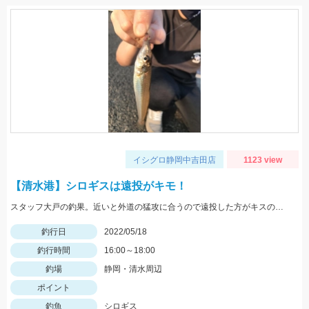
イシグロ静岡中吉田店
1123 view
【清水港】シロギスは遠投がキモ！
スタッフ大戸の釣果。近いと外道の猛攻に合うので遠投した方がキスのアタリが出る。イシグロの赤イソメ使用。
釣行日
2022/05/18
釣行時間
16:00～18:00
釣場
静岡・清水周辺
ポイント
釣魚
シロギス