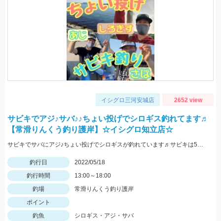
イシグロ三河安城店
2652 view
サビキでアジ♪サバ♪♪ちょい投げでシロギス釣れてます♬
【常滑りんくう釣り護岸】☆イシグロ知立店☆
サビキでサバにアジ♪ちょい投げでシロギスが釣れています♬サビキは5号前後の針がオススメです☆
釣行日
2022/05/18
釣行時間
13:00～18:00
釣場
常滑りんくう釣り護岸
ポイント
釣魚
シロギス・アジ・サバ