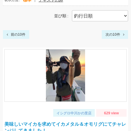
標準
テキストのみ
表示方法
並び順
前の10件
次の10件
イシグロ中川かの里店
629 view
美味しいマイカを求めてイカメタル＆オモリグにてチャレ
ンジしてきました！