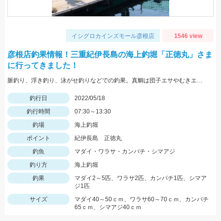
イシグロカインズモール彦根店
1546 view
彦根店釣果情報！三重紀伊長島の海上釣堀「正徳丸」さま
に行ってきました！
脈釣り、浮き釣り、泳がせ釣りなどでの釣果。真鯛は団子エサやむきエビ、冷凍ボケなどに好反応。青物はキビナゴや鰹のハラモなどでヒット。
釣行日
2022/05/18
釣行時間
07:30～13:30
釣場
海上釣堀
ポイント
紀伊長島 正徳丸
釣魚
マダイ・ワラサ・カンパチ・シマアジ
釣り方
海上釣堀
釣果
マダイ2～5匹、ワラサ2匹、カンパチ1匹、シマア
ジ1匹
サイズ
マダイ40～50ｃｍ、ワラサ60～70ｃｍ、カンパチ
65ｃｍ、シマアジ40ｃｍ