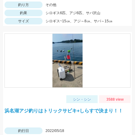
釣り方
その他
釣果
シロギス6匹、アジ6匹、サバ沢山
サイズ
シロギス~15㎝、アジ～8㎝、サバ～15㎝
シン・シン
3588 view
浜名湖アジ釣りはトリックサビキ+しらすで決まり！！
釣行日
2022/05/18