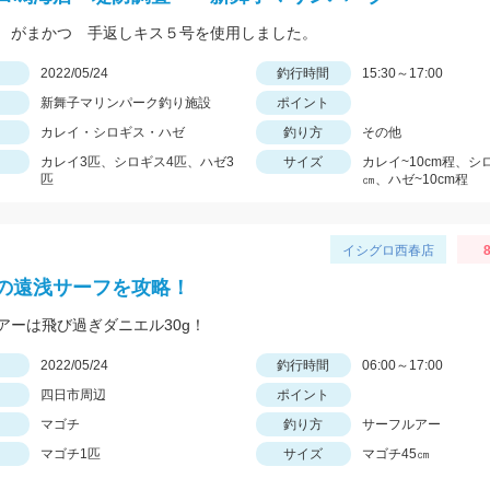
 がまかつ 手返しキス５号を使用しました。
日
2022/05/24
釣行時間
15:30～17:00
新舞子マリンパーク釣り施設
ポイント
カレイ・シロギス・ハゼ
釣り方
その他
カレイ3匹、シロギス4匹、ハゼ3
サイズ
カレイ~10cm程、シロ
匹
㎝、ハゼ~10cm程
イシグロ西春店
8
の遠浅サーフを攻略！
アーは飛び過ぎダニエル30g！
日
2022/05/24
釣行時間
06:00～17:00
四日市周辺
ポイント
マゴチ
釣り方
サーフルアー
マゴチ1匹
サイズ
マゴチ45㎝