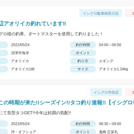
イシグロ駿東柿田川店
1
辺アオリイカ釣れています‼
グロ様の釣果。ダートマスターを使用して釣りました！
日
2022/05/24
釣行時間
04:00～06:00
沼津市海岸
ポイント
アオリイカ
釣り方
エギング
アオリイカ1杯
サイズ
アオリイカ1.34kg
イシグロ半田店
2
この時期が来た!!シーズイン!!タコ釣り速報!!【イシグ
て良型タコGET!!今年は好調の気配!!
日
2022/05/24
釣行時間
06:30～09:00
沖・オフショア
ポイント
鬼崎 正栄丸