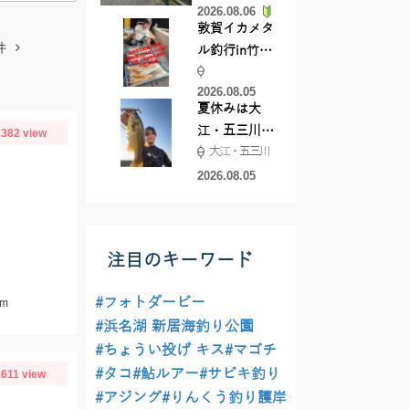
2026.08.06
てきました
敦賀イカメタ
件
ル釣行in竹宝
丸様 釣り方で
2026.08.05
釣果が激変！
夏休みは大
竿頭を取った
江・五三川で
382 view
パターンと
大江・五三川
バスフィッシ
は？
ング♪
2026.08.05
注目のキーワード
#フォトダービー
m
#浜名湖 新居海釣り公園
#ちょうい投げ キス
#マゴチ
#タコ
#鮎ルアー
#サビキ釣り
1611 view
#アジング
#りんくう釣り護岸