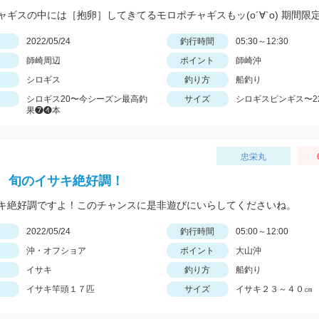
日
2022/05/24
釣行時間
05:30～12:30
師崎周辺
ポイント
師崎沖
シロギス
釣り方
船釣り
シロギス20〜今シーズン最高釣
サイズ
シロギスピンギス〜2
果❼❹本
忠栄丸
、旬のイサキ絶好調！
キ絶好調ですよ！このチャンスに是非遊びにいらしてくださいね。
日
2022/05/24
釣行時間
05:00～12:00
沖・オフショア
ポイント
大山沖
イサキ
釣り方
船釣り
イサキ竿頭１７匹
サイズ
イサキ２３～４０㎝