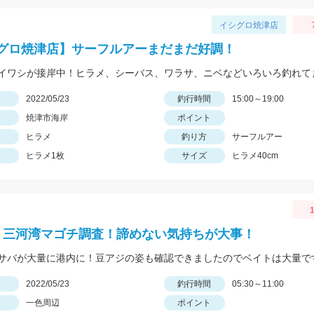
イシグロ焼津店
グロ焼津店】サーフルアーまだまだ好調！
イワシが接岸中！ヒラメ、シーバス、ワラサ、ニベなどいろいろ釣れて
日
2022/05/23
釣行時間
15:00～19:00
焼津市海岸
ポイント
ヒラメ
釣り方
サーフルアー
ヒラメ1枚
サイズ
ヒラメ40cm
1
 三河湾マゴチ調査！諦めない気持ちが大事！
サバが大量に港内に！豆アジの姿も確認できましたのでベイトは大量で
日
2022/05/23
釣行時間
05:30～11:00
一色周辺
ポイント