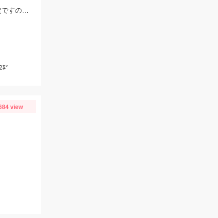
デカポチャギスの中には［抱卵］してきてるモロポチャギスもッ(о´∀`о) 期間限定ですので お早めにッ(ﾟ∀ﾟ)b
2㌢
684 view