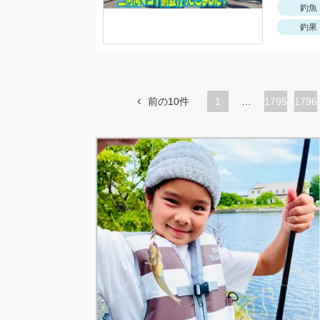
釣魚
釣果
前の10件
1
…
ペ
1795
ペ
1796
ー
ー
ジ
ジ