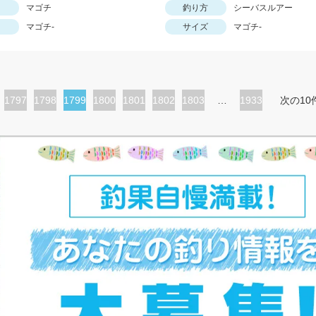
マゴチ
釣り方
シーバスルアー
マゴチ-
サイズ
マゴチ-
ペ
1797
ペ
1798
カ
1799
ペ
1800
ペ
1801
ペ
1802
ペ
1803
…
1933
次の10
ー
ー
レ
ー
ー
ー
ー
ジ
ジ
ン
ジ
ジ
ジ
ジ
ト
ペ
ー
ジ