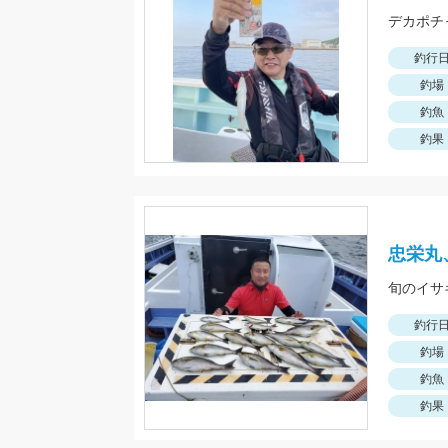
釣行
釣場
釣魚
釣果
忠栄丸
旬のイサ
釣行
釣場
釣魚
釣果