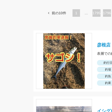
前の10件
1
…
ペ
1795
ペ
1796
ー
ー
ジ
ジ
彦根店
表層での
釣行
釣場
釣魚
釣果
イシグ