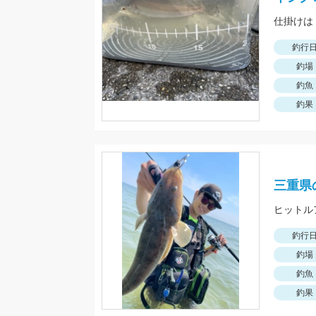
仕掛けは
釣行
釣場
釣魚
釣果
三重県
ヒットル
釣行
釣場
釣魚
釣果