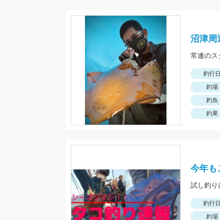
沼津周
常連のス
釣行
釣場
釣魚
釣果
今年も
試し釣りに
釣行
釣場