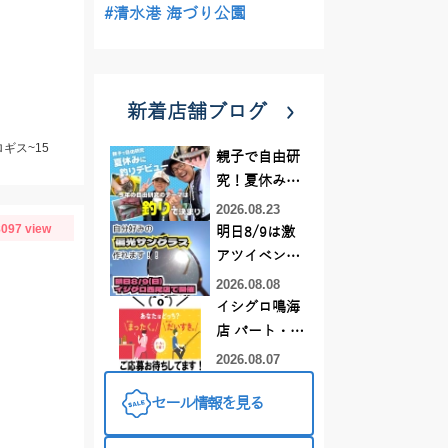
#清水港 海づり公園
新着店舗ブログ
ギス~15
親子で自由研
究！夏休みに
釣りデビュー
2026.08.23
097 view
明日8/9は激
アツイベント
日！！！～オ
2026.08.08
ーダー偏光グ
イシグロ鳴海
ラス受注会～
店 パート・ア
ルバイトスタ
2026.08.07
ッフまだまだ
セール情報を見る
募集中！