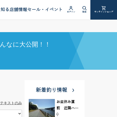
を知る
店舗情報
セール・イベント
ログイン
検索
オンラインショップ
んなに大公開！！
新着釣り情報
お盆休み直
テキストのみ
前 近隣ハゼ
釣り場調査し