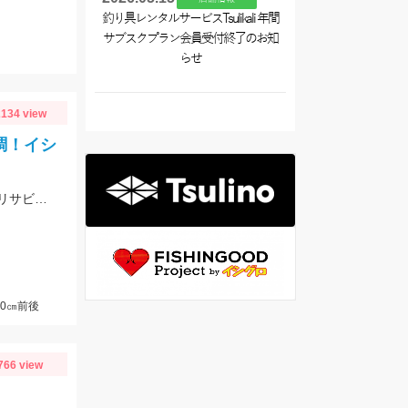
釣り具レンタルサービスTsulikali 年間
サブスクプラン会員受付終了のお知
らせ
134 view
調！イシ
当店常連の柴田様の釣果！から揚げサイズのアジ、サバが好調！仕掛けはママカリサビキ3～5号でOK！
0㎝前後
766 view