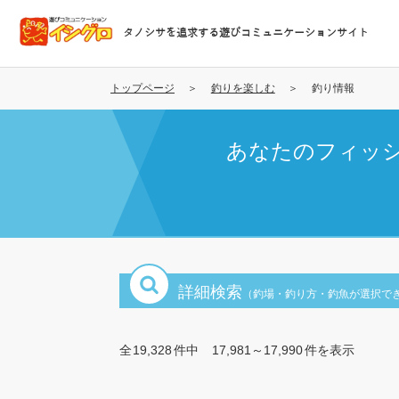
メ
イ
タノシサを追求する遊びコミュニケーションサイト
ン
コ
ン
トップページ
釣りを楽しむ
釣り情報
テ
ン
あなたのフィッ
ツ
に
移
動
詳細検索
（釣場・釣り方・釣魚が選択で
全
19,328
件中
17,981～17,990
件を表示