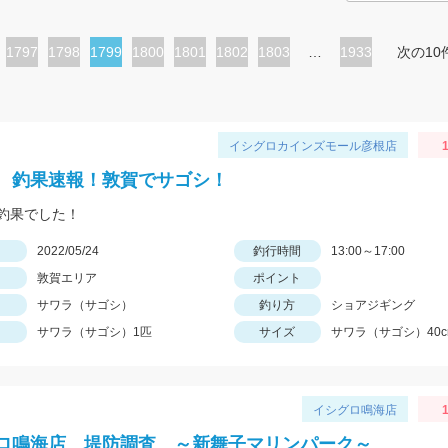
ペ
1797
ペ
1798
カ
1799
ペ
1800
ペ
1801
ペ
1802
ペ
1803
…
1933
次の10
ー
ー
レ
ー
ー
ー
ー
ジ
ジ
ン
ジ
ジ
ジ
ジ
ト
イシグロカインズモール彦根店
1
ペ
 釣果速報！敦賀でサゴシ！
ー
釣果でした！
ジ
日
2022/05/24
釣行時間
13:00～17:00
敦賀エリア
ポイント
サワラ（サゴシ）
釣り方
ショアジギング
サワラ（サゴシ）1匹
サイズ
サワラ（サゴシ）40c
イシグロ鳴海店
ロ鳴海店 堤防調査 ～新舞子マリンパーク～