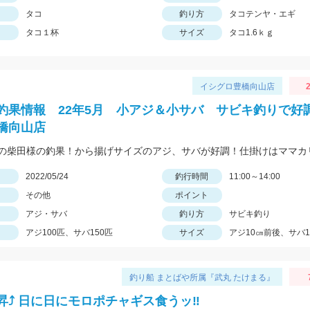
タコ
釣り方
タコテンヤ・エギ
タコ１杯
サイズ
タコ1.6ｋｇ
イシグロ豊橋向山店
2
釣果情報 22年5月 小アジ＆小サバ サビキ釣りで好
橋向山店
日
2022/05/24
釣行時間
11:00～14:00
その他
ポイント
アジ・サバ
釣り方
サビキ釣り
アジ100匹、サバ150匹
サイズ
アジ10㎝前後、サバ1
釣り船 まとばや所属『武丸 たけまる』
昇⤴︎ 日に日にモロポチャギス食うッ‼︎