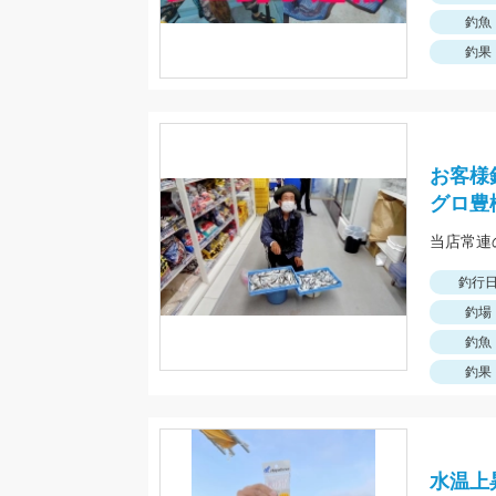
釣魚
釣果
お客様
グロ豊
釣行
釣場
釣魚
釣果
水温上