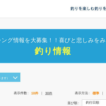
釣りを楽しむ
釣り
シング情報を大募集！！喜びと悲しみをみ
釣り情報
きます）
表示件数
表示方法
10件
30件
標準
並び順