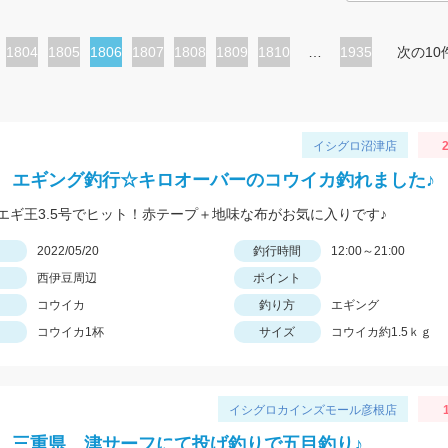
ペ
1804
ペ
1805
カ
1806
ペ
1807
ペ
1808
ペ
1809
ペ
1810
…
1935
次の10
ー
ー
レ
ー
ー
ー
ー
ジ
ジ
ン
ジ
ジ
ジ
ジ
ト
イシグロ沼津店
2
ペ
 エギング釣行☆キロオーバーのコウイカ釣れました♪
ー
エギ王3.5号でヒット！赤テープ＋地味な布がお気に入りです♪
ジ
日
2022/05/20
釣行時間
12:00～21:00
西伊豆周辺
ポイント
コウイカ
釣り方
エギング
コウイカ1杯
サイズ
コウイカ約1.5ｋｇ
イシグロカインズモール彦根店
 三重県 津サーフにて投げ釣りで五目釣り♪