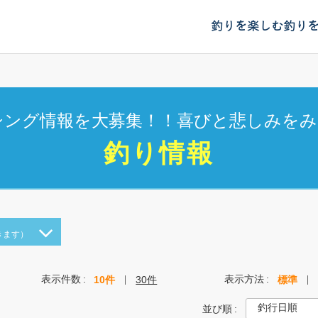
釣りを楽しむ
釣り
シング情報を大募集！！喜びと悲しみをみ
釣り情報
きます）
表示件数
表示方法
10件
30件
標準
並び順