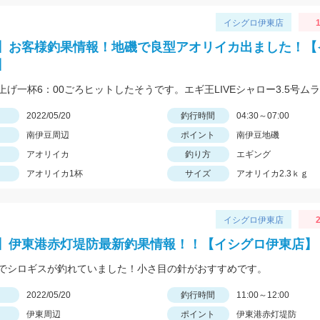
イシグロ伊東店
1
】お客様釣果情報！地磯で良型アオリイカ出ました！【
】
日
2022/05/20
釣行時間
04:30～07:00
南伊豆周辺
ポイント
南伊豆地磯
アオリイカ
釣り方
エギング
アオリイカ1杯
サイズ
アオリイカ2.3ｋｇ
イシグロ伊東店
2
】伊東港赤灯堤防最新釣果情報！！【イシグロ伊東店】
でシロギスが釣れていました！小さ目の針がおすすめです。
日
2022/05/20
釣行時間
11:00～12:00
伊東周辺
ポイント
伊東港赤灯堤防