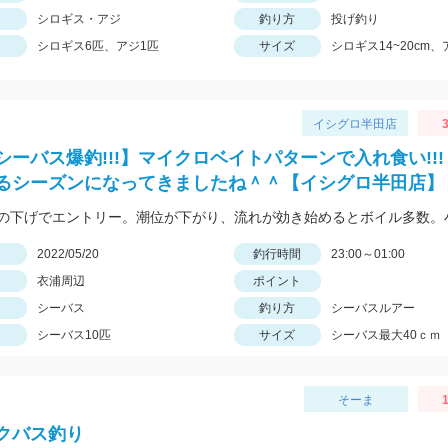
シロギス・アジ
釣り方
投げ釣り
シロギス6匹、アジ1匹
サイズ
シロギス14~20cm、
イシグロ半田店
3
シーバス爆釣!!!】マイクロベイトパターンで入れ食い!!!
るシーズンになってきましたね＾＾【イシグロ半田店】
日
2022/05/20
釣行時間
23:00～01:00
衣浦周辺
ポイント
シーバス
釣り方
シーバスルアー
シーバス10匹
サイズ
シーバス最大40ｃｍ
そーま
クバス釣り