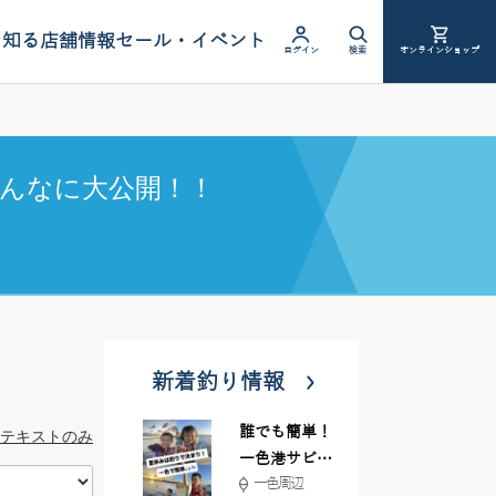
を知る
店舗情報
セール・イベント
ログイン
検索
オンラインショップ
んなに大公開！！
新着釣り情報
誰でも簡単！
テキストのみ
一色港サビキ
一色周辺
＆ちょい投げ