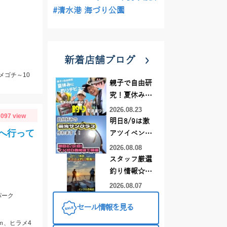
#清水港 海づり公園
新着店舗ブログ
メゴチ～10
親子で自由研
究！夏休みに
釣りデビュー
2026.08.23
097 view
明日8/9は激
へ行って
アツイベント
日！！！～オ
2026.08.08
ーダー偏光グ
スタッフ厳選
ラス受注会～
釣り情報☆彡
連休は何釣り
2026.08.07
パーク
に行こう
セール情報を見る
♪【イシグロ
西尾店】
ｍ、ヒラメ4