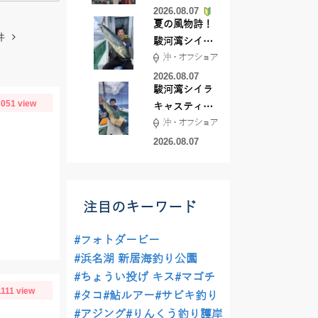
2026.08.07
夏の風物詩！
件
駿河湾シイラ
沖・オフショア
キャスティン
グ行ってきま
2026.08.07
駿河湾シイラ
した！！
051 view
キャスティン
沖・オフショア
グ行ってきま
した！
2026.08.07
注目のキーワード
#フォトダービー
#浜名湖 新居海釣り公園
#ちょうい投げ キス
#マゴチ
1111 view
#タコ
#鮎ルアー
#サビキ釣り
#アジング
#りんくう釣り護岸