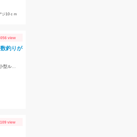
アジ10ｃｍ
056 view
 数釣りが
満潮からの下げでエントリー。潮位が下がり、流れが効き始めるとボイル多数。小型ルアーでスローで巻くと効果的でした。
1109 view