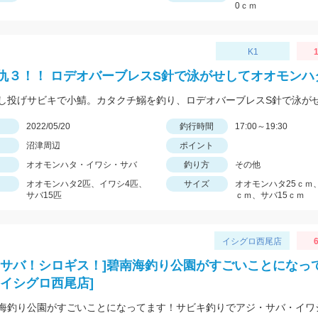
0ｃｍ
K1
1
仇３！！ ロデオバーブレスS針で泳がせしてオオモンハ
日
2022/05/20
釣行時間
17:00～19:30
沼津周辺
ポイント
オオモンハタ・イワシ・サバ
釣り方
その他
オオモンハタ2匹、イワシ4匹、
サイズ
オオモンハタ25ｃｍ
サバ15匹
ｃｍ、サバ15ｃｍ
イシグロ西尾店
6
！サバ！シロギス！]碧南海釣り公園がすごいことになっ
[イシグロ西尾店]