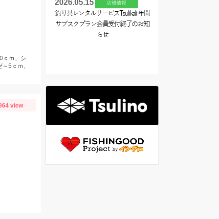
2026.05.15
店舗情報
釣り具レンタルサービスTsulikali 年間
サブスクプラン会員受付終了のお知
らせ
20ｃｍ、シ
ゼ～5ｃｍ、
964 view