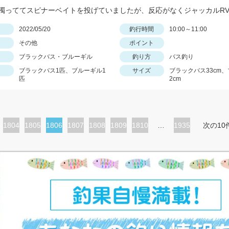
日
2022/05/20
釣行時間
10:00～11:00
その他
ポイント
ブラックバス・ブルーギル
釣り方
バス釣り
ブラックバス1匹、ブルーギル1
サイズ
ブラックバス33cm、
匹
2cm
ペ
1804
ペ
1805
カ
1806
ペ
1807
ペ
1808
ペ
1809
ペ
1810
…
1935
次の10
ー
ー
レ
ー
ー
ー
ー
ジ
ジ
ン
ジ
ジ
ジ
ジ
ト
ペ
ー
ジ