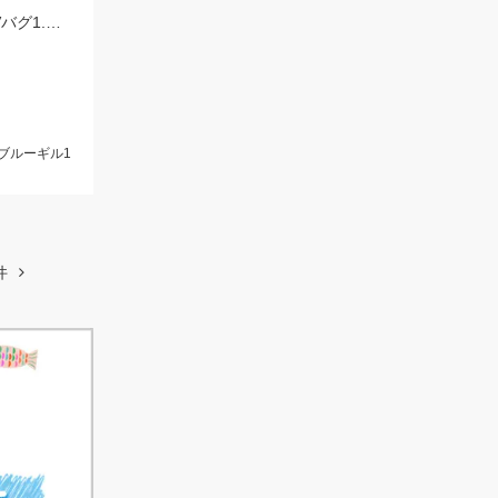
池全体が濁っててスピナーベイトを投げていましたが、反応がなくジャッカルRVバグ1.5を投げると一投目でヒット！
ブルーギル1
件