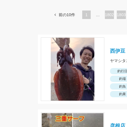
前の10件
1
…
ペ
1802
ペ
1803
ー
ー
ジ
ジ
西伊豆
ヤマシタ
釣行
釣場
釣魚
釣果
彦根店