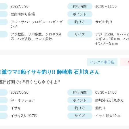
日
2022/05/20
釣行時間
10:30～11:30
碧南海釣り広場
ポイント
アジ・サバ・シロギス・ハゼ・ゼ
釣り方
サビキ釣り
ンメ
アジ数匹、サバ多数、シロギス4
サイズ
アジ~15cm、サバ～
匹、ハゼ多数、ゼンメ多数
ロギス～10ｃｍ、ハ
ゼンメ～5ｃｍ
イシグロ半田店
!激ウマ!!船イサキ釣り!! 師崎港 石川丸さん
連日好調です!!行くなら今ですよ!!
日
2022/05/20
釣行時間
05:30～14:00
沖・オフショア
ポイント
師崎港 石川丸さん
イサキ
釣り方
船釣り
イサキ2人で17匹
サイズ
イサキ最大40cm