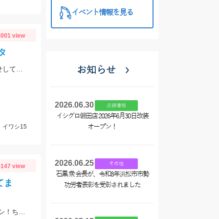
イベント情報を見る
001 view
タ
お知らせ
コマセ無し投げサビキで小鯖。カタクチ鰯を釣り、ロデオバーブレスS針で泳がせしてオオモンハタ２匹ゲット。
2026.06.30
店舗情報
イシグロ磐田店 2026年6月30日改装
、イワシ15
オープン！
2026.06.25
その他
147 view
石黒 衆 会長が、令和8年浜松市市勢
てま
功労者表彰を受彰されました
今！碧南海釣り公園がすごいことになってます！サビキ釣りでアジ・サバ・イワシ！ちょい投げでは20ｃｍ越えのシロギス・ハゼ・ゼンメが爆釣中！！