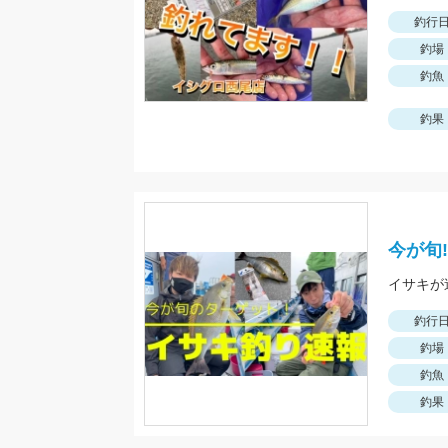
釣行
釣場
釣魚
釣果
今が旬!
イサキが
釣行
釣場
釣魚
釣果