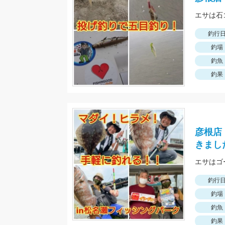
エサは石
釣行
釣場
釣魚
釣果
彦根店
きまし
エサはゴ
釣行
釣場
釣魚
釣果