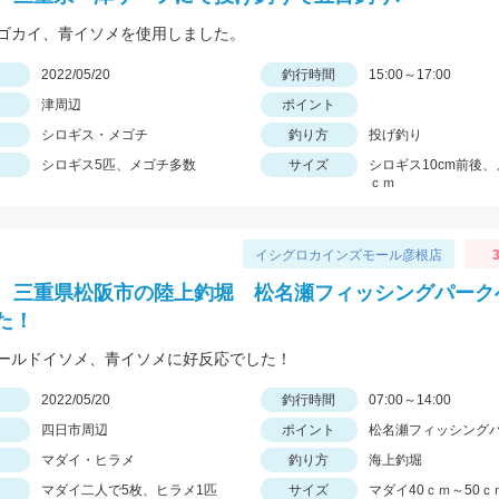
ゴカイ、青イソメを使用しました。
日
2022/05/20
釣行時間
15:00～17:00
津周辺
ポイント
シロギス・メゴチ
釣り方
投げ釣り
シロギス5匹、メゴチ多数
サイズ
シロギス10cm前後、
ｃｍ
イシグロカインズモール彦根店
3
 三重県松阪市の陸上釣堀 松名瀬フィッシングパーク
た！
ールドイソメ、青イソメに好反応でした！
日
2022/05/20
釣行時間
07:00～14:00
四日市周辺
ポイント
松名瀬フィッシング
マダイ・ヒラメ
釣り方
海上釣堀
マダイ二人で5枚、ヒラメ1匹
サイズ
マダイ40ｃｍ～50ｃ