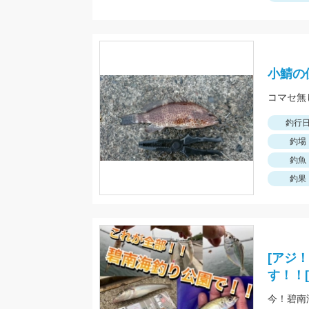
小鯖の
釣行
釣場
釣魚
釣果
[アジ
す！！