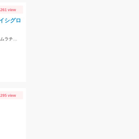
261 view
イシグロ
朝の満潮上げ一杯6：00ごろヒットしたそうです。エギ王LIVEシャロー3.5号ムラムラチェリーを使用。情報提供ありがとうございます！
295 view