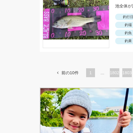
釣行
釣場
釣魚
釣果
前の10件
1
…
ペ
1802
ペ
1803
ー
ー
ジ
ジ