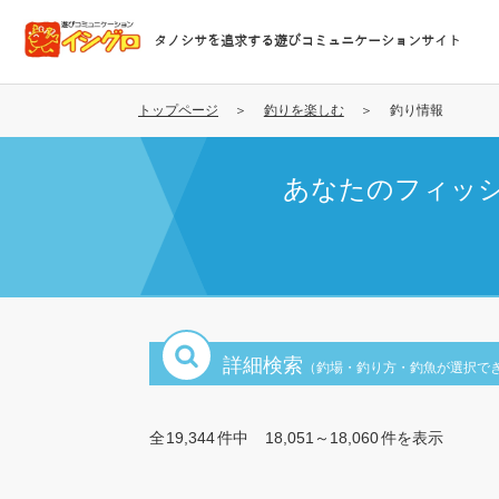
メ
イ
タノシサを追求する遊びコミュニケーションサイト
ン
コ
ン
トップページ
釣りを楽しむ
釣り情報
テ
ン
あなたのフィッ
ツ
に
移
動
詳細検索
（釣場・釣り方・釣魚が選択で
全
19,344
件中
18,051～18,060
件を表示