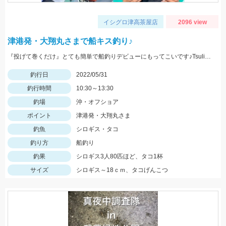
イシグロ津高茶屋店
2096 view
津港発・大翔丸さまで船キス釣り♪
『投げて巻くだけ』とても簡単で船釣りデビューにもってこいです♪Tsulino船キス仕掛けもお忘れなく！
釣行日
2022/05/31
釣行時間
10:30～13:30
釣場
沖・オフショア
ポイント
津港発・大翔丸さま
釣魚
シロギス・タコ
釣り方
船釣り
釣果
シロギス3人80匹ほど、タコ1杯
サイズ
シロギス～18ｃｍ、タコげんこつ