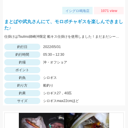
イシグロ鳴海店
1071 view
まとばや武丸さんにて、モロポチャギスを楽しんできまし
た♪
仕掛けはTsulino師崎沖限定 船キス仕掛けを使用しました！まだまだシーズンはこれからですよ～♪
釣行日
2022/05/31
釣行時間
05:30～12:30
釣場
沖・オフショア
ポイント
釣魚
シロギス
釣り方
船釣り
釣果
シロギス27，40匹
サイズ
シロギスmax22cmほど