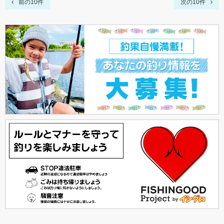
前の10件
次の10件