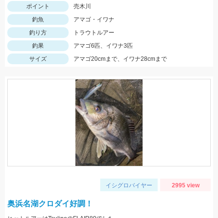
ポイント
売木川
釣魚
アマゴ・イワナ
釣り方
トラウトルアー
釣果
アマゴ6匹、イワナ3匹
サイズ
アマゴ20cmまで、イワナ28cmまで
イシグロバイヤー
2995 view
奥浜名湖クロダイ好調！