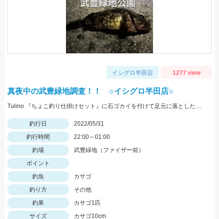
イシグロ半田店
1277 view
真夜中の武豊緑地調査！！ ○イシグロ半田店○
Tulino 『ちょこ釣り仕掛けセット』に石ゴカイを付けて足元に落としたらヒット！
釣行日
2022/05/31
釣行時間
22:00～01:00
釣場
武豊緑地（ファイザー前）
ポイント
釣魚
カサゴ
釣り方
その他
釣果
カサゴ1匹
サイズ
カサゴ10cm