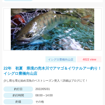
イシグロ豊橋向山店
4022 view
22年 初夏 県境の売木川でアマゴ＆イワナルアー釣り！
イシグロ豊橋向山店
少し雨も増え始め渓魚のベストシーズン突入！詳細はブログにて！
釣行日
2022/05/31
釣行時間
08:00～14:00
釣場
その他