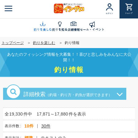
メ
イ
ショップ
ログイン
ン
コ
ン
釣りを楽しむ
釣りを知る
店舗情報
セール・イベント
テ
トップページ
釣りを楽しむ
釣り情報
ン
ツ
あなたのフィッシング情報を大募集！！喜びと悲しみをみんなに大公
に
開！！
移
釣り情報
動
詳細検索
（釣場・釣り方・釣魚が選択できます）
全
19,330
件中
17,871～17,880
件を表示
10件
30件
表示件数