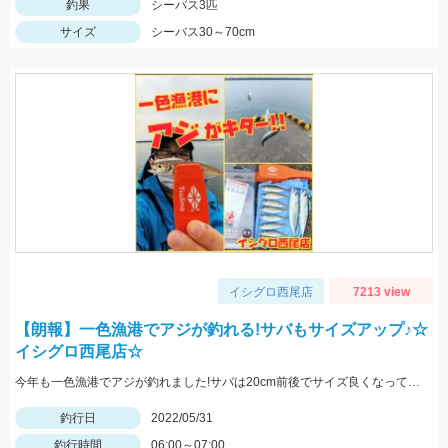
釣果
シーバス3匹
サイズ
シーバス30～70cm
イシグロ西尾店
7213 view
【朗報】一色漁港でアジが釣れる!サバもサイズアップ♪☆
イシグロ西尾店☆
今年も一色漁港でアジが釣れました!サバは20cm前後でサイズ良くなっています!
釣行日
2022/05/31
釣行時間
06:00～07:00