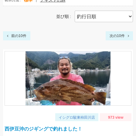
標準
テキストのみ
表示方法
並び順
前の10件
次の10件
イシグロ駿東柿田川店
973 view
西伊豆沖のジギングで釣れました！