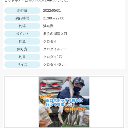
ヒットルアーはTsulinoのFLAIR80でした。
釣行日
2022/05/31
釣行時間
21:00～22:00
釣場
浜名湖
ポイント
奥浜名湖流入河川
釣魚
クロダイ
釣り方
クロダイルアー
釣果
クロダイ1匹
サイズ
クロダイ40ｃｍ