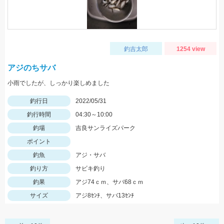
釣吉太郎
1254 view
アジのちサバ
小雨でしたが、しっかり楽しめました
釣行日
2022/05/31
釣行時間
04:30～10:00
釣場
吉良サンライズパーク
ポイント
釣魚
アジ・サバ
釣り方
サビキ釣り
釣果
アジ74ｃｍ、サバ68ｃｍ
サイズ
アジ8ｾﾝﾁ、サバ13ｾﾝﾁ