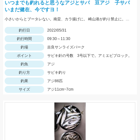
いつまでも釣れると思うなアジとサバ 豆アジ 子サバ
いまだ健在、今ですヨ！
小さいからとブータレない。南蛮、カラ揚げに。 崎山港が釣り禁止に。地元の漁師さんの言、最低限のマナーは守りましょう
釣行日
2022/05/31
釣行時間
09:30～11:30
釣場
吉良サンライズパーク
ポイント
サビキ針の号数 3号以下で。アミエビブロック。
釣魚
アジ
釣り方
サビキ釣り
釣果
アジ86匹
サイズ
アジ11cm~7cm