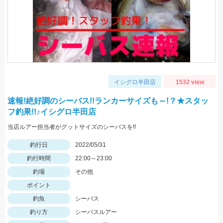
イシグロ半田店
1532 view
速報!絶好調のシーバス!!ランカーサイズも～!？★スタッ
フ釣果!!♪イシグロ半田店
当店ルアー担当者がグットサイズのシーバスを!!
釣行日
2022/05/31
釣行時間
22:00～23:00
釣場
その他
ポイント
釣魚
シーバス
釣り方
シーバスルアー