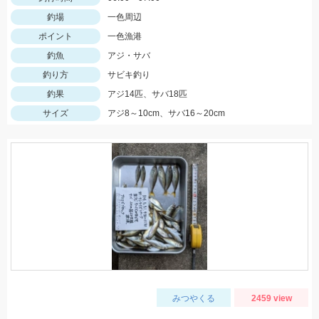
釣場
一色周辺
ポイント
一色漁港
釣魚
アジ・サバ
釣り方
サビキ釣り
釣果
アジ14匹、サバ18匹
サイズ
アジ8～10cm、サバ16～20cm
みつやくる
2459 view