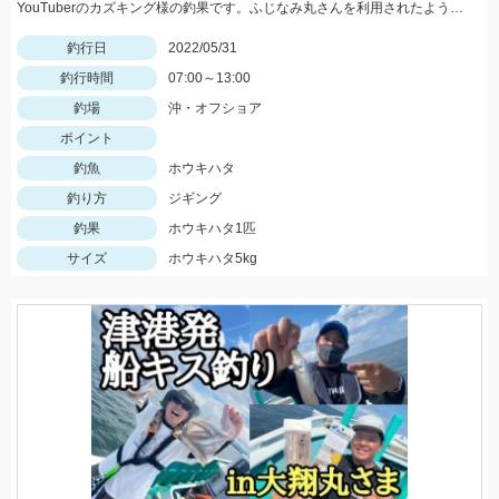
YouTuberのカズキング様の釣果です。ふじなみ丸さんを利用されたようです。
釣行日
2022/05/31
釣行時間
07:00～13:00
釣場
沖・オフショア
ポイント
釣魚
ホウキハタ
釣り方
ジギング
釣果
ホウキハタ1匹
サイズ
ホウキハタ5kg