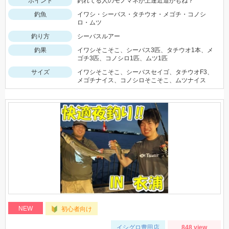
ポイント
釣れてる人のモノマネが上達近道かもね？
釣魚
イワシ・シーバス・タチウオ・メゴチ・コノシ
ロ・ムツ
釣り方
シーバスルアー
釣果
イワシそこそこ、シーバス3匹、タチウオ1本、メ
ゴチ3匹、コノシロ1匹、ムツ1匹
サイズ
イワシそこそこ、シーバスセイゴ、タチウオF3、
メゴチナイス、コノシロそこそこ、ムツナイス
NEW
初心者向け
イシグロ豊田店
848 view