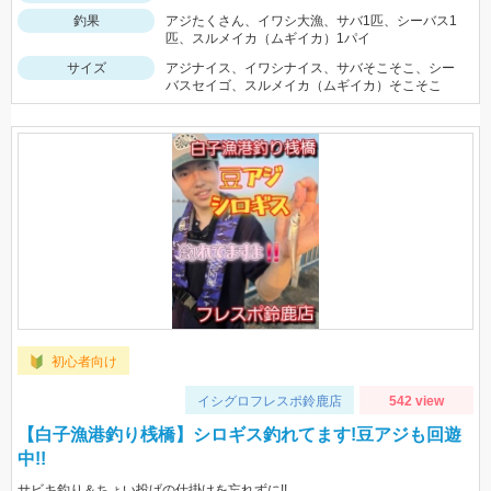
釣果
アジたくさん、イワシ大漁、サバ1匹、シーバス1
匹、スルメイカ（ムギイカ）1パイ
サイズ
アジナイス、イワシナイス、サバそこそこ、シー
バスセイゴ、スルメイカ（ムギイカ）そこそこ
初心者向け
イシグロフレスポ鈴鹿店
542 view
【白子漁港釣り桟橋】シロギス釣れてます!豆アジも回遊
中!!
サビキ釣り＆ちょい投げの仕掛けを忘れずに!!