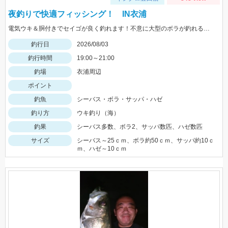
夜釣りで快適フィッシング！ IN衣浦
電気ウキ＆胴付きでセイゴが良く釣れます！不意に大型のボラが釣れることもあるので、ネットがあると安心です。
釣行日
2026/08/03
釣行時間
19:00～21:00
釣場
衣浦周辺
ポイント
釣魚
シーバス・ボラ・サッパ・ハゼ
釣り方
ウキ釣り（海）
釣果
シーバス多数、ボラ2、サッパ数匹、ハゼ数匹
サイズ
シーバス～25ｃｍ、ボラ約50ｃｍ、サッパ約10ｃ
ｍ、ハゼ～10ｃｍ