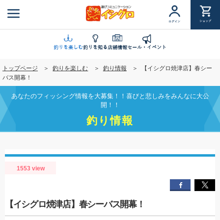
メ
イ
ショップ
ログイン
ン
コ
ン
釣りを楽しむ
釣りを知る
店舗情報
セール・イベント
テ
トップページ
釣りを楽しむ
釣り情報
【イシグロ焼津店】春シー
ン
バス開幕！
ツ
に
あなたのフィッシング情報を大募集！！喜びと悲しみをみんなに大公
移
開！！
動
釣り情報
1553 view
【イシグロ焼津店】春シーバス開幕！