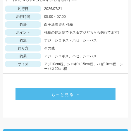
釣行日
2026/07/21
釣行時間
05:00～07:00
釣場
白子漁港 釣り桟橋
ポイント
桟橋の砂浜側でキス＆アジどちらも釣れてます!
釣魚
アジ・シロギス・ハゼ・シーバス
釣り方
その他
釣果
アジ、シロギス、ハゼ、シーバス
サイズ
アジ10cm程、シロギス15cm程、ハゼ10cm程、シ
ーバス20cm程
もっと見る