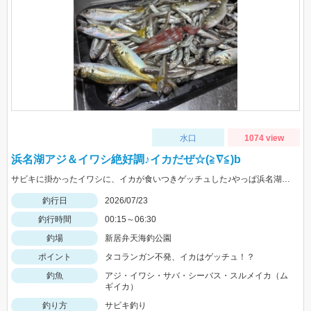
水口
1074 view
浜名湖アジ＆イワシ絶好調♪イカだぜ☆(≧∇≦)b
サビキに掛かったイワシに、イカが食いつきゲッチュした♪やっぱ浜名湖ドリーム♡
釣行日
2026/07/23
釣行時間
00:15～06:30
釣場
新居弁天海釣公園
ポイント
タコランガン不発、イカはゲッチュ！？
釣魚
アジ・イワシ・サバ・シーバス・スルメイカ（ム
ギイカ）
釣り方
サビキ釣り