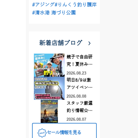
#アジング
#りんくう釣り護岸
#清水港 海づり公園
新着店舗ブログ
親子で自由研
究！夏休みに
釣りデビュー
2026.08.23
明日8/9は激
アツイベント
日！！！～オ
2026.08.08
ーダー偏光グ
スタッフ厳選
ラス受注会～
釣り情報☆彡
連休は何釣り
2026.08.07
に行こう
セール情報を見る
♪【イシグロ