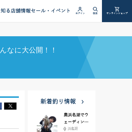
を知る
店舗情報
セール・イベント
ログイン
検索
オンラインショップ
んなに大公開！！
新着釣り情報
奥浜名湖でウ
ェーディング
浜名湖
前打ち！