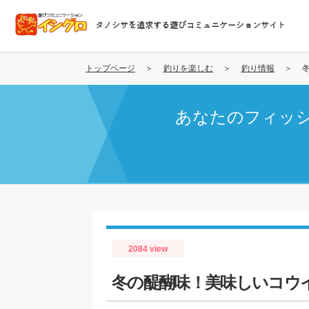
メ
イ
タノシサを追求する遊びコミュニケーションサイト
ン
コ
ン
トップページ
釣りを楽しむ
釣り情報
テ
ン
あなたのフィッ
ツ
に
移
動
2084 view
冬の醍醐味！美味しいコウ