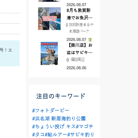
2026.08.07
8月も敦賀新
港でお魚沢山
敦賀新港 まるや
♪ イシグロ彦
ま海遊パーク
根店
2026.08.07
【掛川店】お
2号！エ
盆はサビキ釣
福田周辺
りいきません
か?
2026.08.06
注目のキーワード
#フォトダービー
#浜名湖 新居海釣り公園
#ちょうい投げ キス
#マゴチ
#タコ
#鮎ルアー
#サビキ釣り