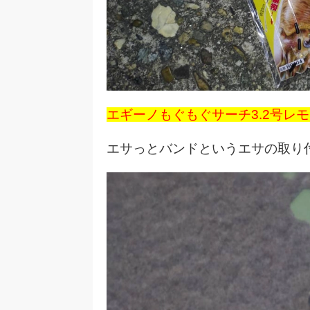
エギーノもぐもぐサーチ3.2号レ
エサっとバンドというエサの取り