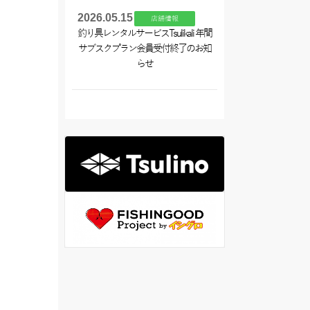
2026.05.15
店舗情報
釣り具レンタルサービスTsulikali 年間
サブスクプラン会員受付終了のお知
らせ