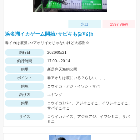
水口
1597 view
浜名湖イカゲーム開始♪サビキも(≧∇≦)b
春イカは底狙い♪アオリイカじゃないけど大感謝☆
釣行日
2026/05/21
釣行時間
17:00～20:14
釣場
新居弁天海釣公園
ポイント
春アオリは底にいる？らしい、、、
釣魚
コウイカ・アジ・イワシ・サバ
釣り方
エギング
釣果
コウイカ1パイ、アジそこそこ、イワシそこそこ、
サバそこそこ
サイズ
コウイカナイス、アジ豆アジ、イワシミニ、サバ
ミニ