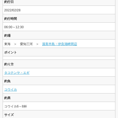
釣行日
2022/02/28
釣行時間
06:00～12:30
釣場
東海 ＞ 愛知三河 ＞
渥美半島・伊良湖岬周辺
ポイント
釣り方
タコテンヤ・エギ
釣魚
コウイカ
釣果
コウイカ6～8杯
サイズ