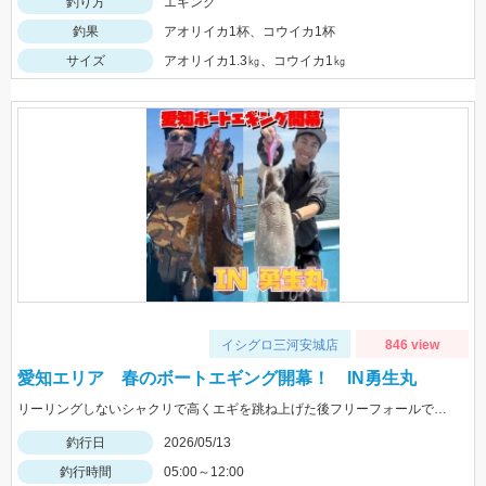
釣り方
エギング
釣果
アオリイカ1杯、コウイカ1杯
サイズ
アオリイカ1.3㎏、コウイカ1㎏
イシグロ三河安城店
846 view
愛知エリア 春のボートエギング開幕！ IN勇生丸
リーリングしないシャクリで高くエギを跳ね上げた後フリーフォールでヒット！エギのカラーはゴールド、ケイムラ系がおすすめです♪
釣行日
2026/05/13
釣行時間
05:00～12:00