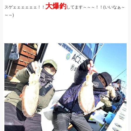
大爆釣
スゲェェェェェェ！！
してます～～～！！(いいなぁ～
～～)