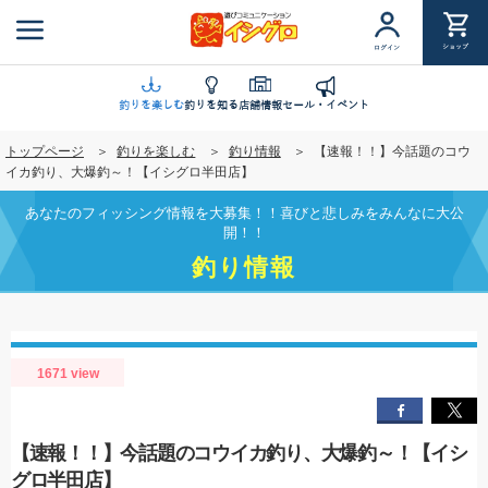
メ
イ
ショップ
ログイン
ン
コ
ン
釣りを楽しむ
釣りを知る
店舗情報
セール・イベント
テ
トップページ
釣りを楽しむ
釣り情報
【速報！！】今話題のコウ
ン
イカ釣り、大爆釣～！【イシグロ半田店】
ツ
に
あなたのフィッシング情報を大募集！！喜びと悲しみをみんなに大公
移
開！！
動
釣り情報
1671 view
【速報！！】今話題のコウイカ釣り、大爆釣～！【イシ
グロ半田店】