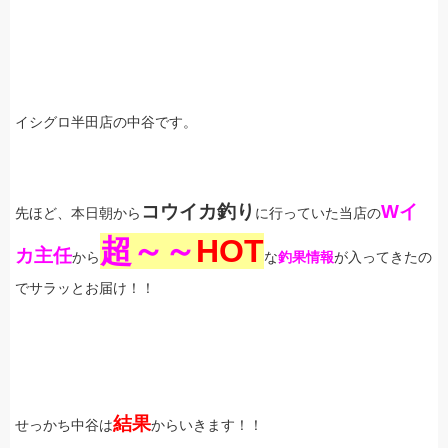
イシグロ半田店の中谷です。
コウイカ釣り
Wイ
先ほど、本日朝から
に行っていた当店の
超～～
HOT
カ主任
から
な
釣果情報
が入ってきたの
でサラッとお届け！！
結果
せっかち中谷は
からいきます！！