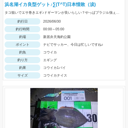
浜名湖イカ良型ゲット♪∑(T^T)日本惜敗（涙)
タコ狙いでエサ巻きエギ♪ドギーマンが良いらしい？やっぱブラジル強ぇ、、、日本代表もすげぇ！
釣行日
2026/06/30
釣行時間
00:00～05:00
釣場
新居弁天海釣公園
ポイント
ナビでサッカー、今日は忙しいですね♪
釣魚
コウイカ
釣り方
エギング
釣果
コウイカ1パイ
サイズ
コウイカナイス