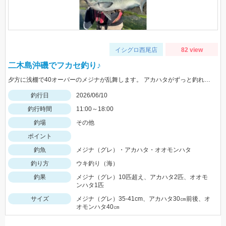
イシグロ西尾店
82 view
二木島沖磯でフカセ釣り♪
夕方に浅棚で40オーバーのメジナが乱舞します。 アカハタがずっと釣れます♪根魚玉＆旨はたグラブが最強です。
釣行日
2026/06/10
釣行時間
11:00～18:00
釣場
その他
ポイント
釣魚
メジナ（グレ）・アカハタ・オオモンハタ
釣り方
ウキ釣り（海）
釣果
メジナ（グレ）10匹超え、アカハタ2匹、オオモ
ンハタ1匹
サイズ
メジナ（グレ）35-41cm、アカハタ30㎝前後、オ
オモンハタ40㎝