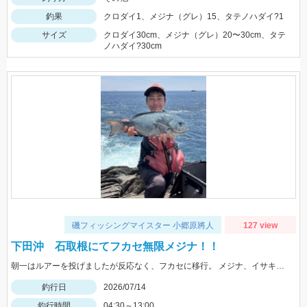
釣果
クロダイ1、メジナ（グレ）15、タテノハダイ?1
サイズ
クロダイ30cm、メジナ（グレ）20〜30cm、タテ
ノハダイ?30cm
磯フィッシングマイスター 小郷原將人
127 view
下田沖 石取根にてフカセ無限メジナ！！
朝一はルアーを投げましたが反応なく、フカセに移行。 メジナ、イサキが水面で湧いておりウキ下30㎝程で無限に釣れ続けました。
釣行日
2026/07/14
釣行時間
04:30～13:00