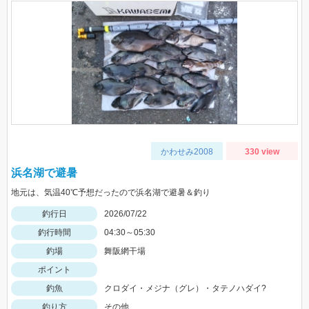
かわせみ2008
330 view
浜名湖で避暑
地元は、気温40℃予想だったので浜名湖で避暑＆釣り
釣行日
2026/07/22
釣行時間
04:30～05:30
釣場
舞阪網干場
ポイント
釣魚
クロダイ・メジナ（グレ）・タテノハダイ?
釣り方
その他