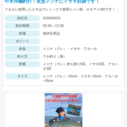
中木沖磯釣行！良型メジナにイサキ好調です！
フカセに使用したエサはグレミックス徳用とパン粉、オキアミ4切です！大型メジナらしきバラシもありまたも悔しさの残る釣行となりました。
釣行日
2026/06/24
釣行時間
05:30～12:30
釣場
南伊豆周辺
ポイント
釣魚
メジナ（グレ）・イサキ・アカハタ
釣り方
ウキ釣り（海）
釣果
メジナ（グレ）持ち帰り5匹、イサキ5匹、アカハ
タ3匹
サイズ
メジナ（グレ）~43cm、イサキ~33cm、アカハタ
~30cm