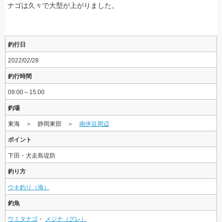
ナゴは久々で大型が上がりました。
釣行日
2022/02/28
釣行時間
09:00～15:00
釣場
東海 ＞ 静岡東部 ＞
南伊豆周辺
ポイント
下田・犬走島堤防
釣り方
ウキ釣り（海）
釣魚
ウミタナゴ
・
メジナ（グレ）