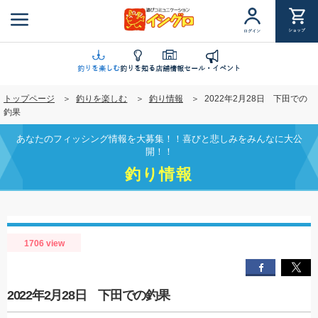
メ
イ
ショップ
ログイン
ン
コ
ン
釣りを楽しむ
釣りを知る
店舗情報
セール・イベント
テ
トップページ
釣りを楽しむ
釣り情報
2022年2月28日 下田での
ン
釣果
ツ
に
あなたのフィッシング情報を大募集！！喜びと悲しみをみんなに大公
移
開！！
動
釣り情報
1706 view
2022年2月28日 下田での釣果