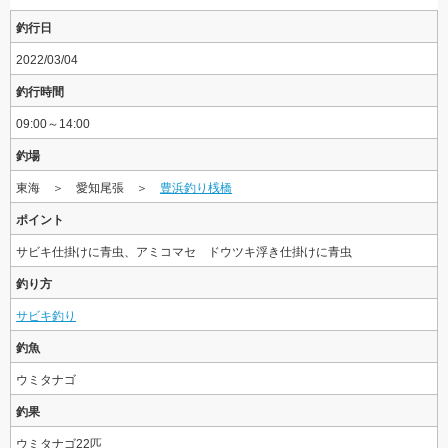
釣行日
2022/03/04
釣行時間
09:00～14:00
釣場
東海 ＞ 愛知尾張 ＞
豊浜釣り桟橋
ポイント
サビキ仕掛けに青虫、アミコマセ ドウツキ浮き仕掛けに青虫
釣り方
サビキ釣り
釣魚
ウミタナゴ
釣果
ウミタナゴ22匹