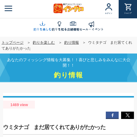
メ
イ
ショップ
ログイン
ン
コ
ン
釣りを楽しむ
釣りを知る
店舗情報
セール・イベント
テ
トップページ
釣りを楽しむ
釣り情報
ウミタナゴ まだ居てくれ
ン
てありがたかった
ツ
に
あなたのフィッシング情報を大募集！！喜びと悲しみをみんなに大公
移
開！！
動
釣り情報
1469 view
ウミタナゴ まだ居てくれてありがたかった