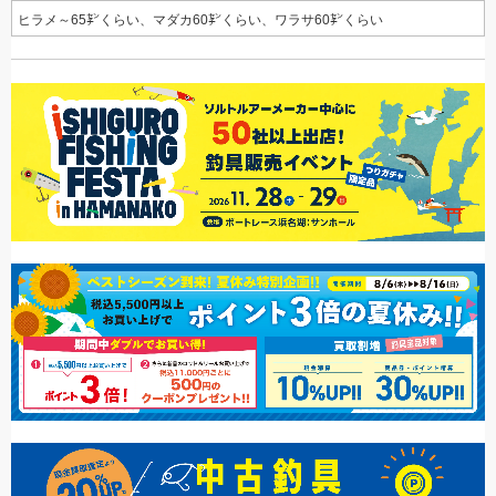
ヒラメ～65㌢くらい、マダカ60㌢くらい、ワラサ60㌢くらい