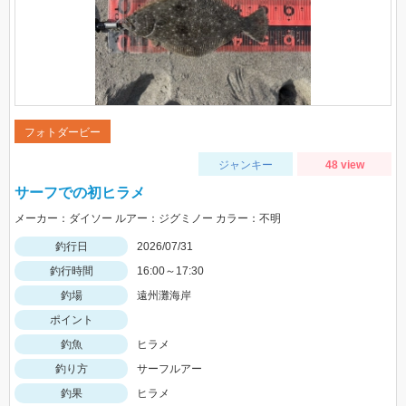
フォトダービー
ジャンキー
48 view
サーフでの初ヒラメ
メーカー：ダイソー ルアー：ジグミノー カラー：不明
釣行日
2026/07/31
釣行時間
16:00～17:30
釣場
遠州灘海岸
ポイント
釣魚
ヒラメ
釣り方
サーフルアー
釣果
ヒラメ