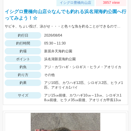
イシグロ豊橋向山店
3857 view
イシグロ豊橋向山店☆なんでも釣れる浜名湖海釣公園へ行
ってみよう！☆
サビキ、ちょい投げ、泳がせ・・・と色々な魚を釣ることができるので仕掛けも何種類か用意していけば楽しむことができますよ！
釣行日
2026/08/04
釣行時間
05:30～11:30
釣場
新居弁天海釣公園
ポイント
浜名湖新居海釣公園
釣魚
アジ・カワハギ・シロギス・ヒラメ・アオリイカ
釣り方
その他
釣果
アジ10匹、カワハギ12匹、シロギス2匹、ヒラメ1
匹、アオリイカ1パイ
サイズ
アジ15㎝前後、カワハギ10㎝～13㎝、シロギス1
8㎝前後、ヒラメ35㎝前後、アオリイカ甲長13㎝