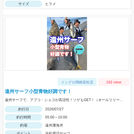
サイズ
ヒラメ
イシグロ岡崎若松店
102 view
遠州サーフ小型青物好調です！
遠州サーフで、アブコ・ショゴが高活性！ソゲもGET！（オールリリースさせて頂きました）ヒットルアーは、ジーク Ｆサーディン20ｇ 20ｇのサイズ感が良かったです！
釣行日
2026/07/27
釣行時間
05:00～10:00
釣場
遠州灘海岸
ポイント
浜松周辺サーフ