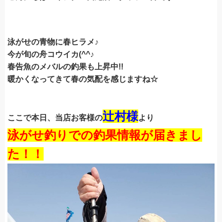
泳がせの青物に春ヒラメ♪
今が旬の舟コウイカ(^^♪
春告魚のメバルの釣果も上昇中!!
暖かくなってきて春の気配を感じますね☆
辻村様
ここで本日、当店お客様の
より
泳がせ釣りでの釣果情報が届きまし
た！！