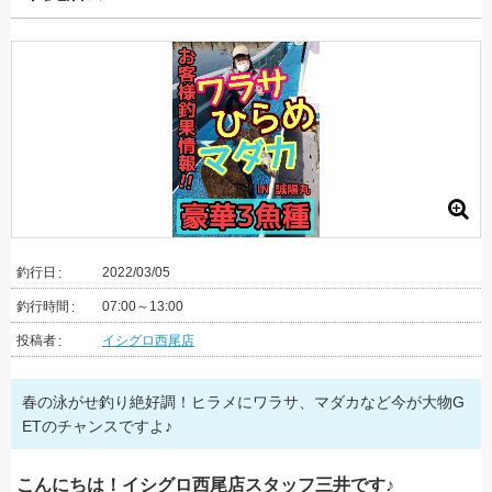
釣行日
2022/03/05
釣行時間
07:00～13:00
投稿者
イシグロ西尾店
春の泳がせ釣り絶好調！ヒラメにワラサ、マダカなど今が大物G
ETのチャンスですよ♪
こんにちは！イシグロ西尾店スタッフ三井です♪