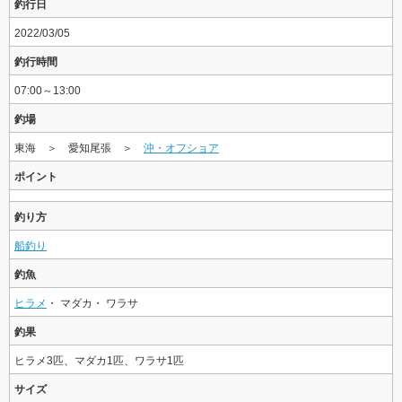
釣行日
2022/03/05
釣行時間
07:00～13:00
釣場
東海 ＞ 愛知尾張 ＞
沖・オフショア
ポイント
釣り方
船釣り
釣魚
ヒラメ
・ マダカ・ ワラサ
釣果
ヒラメ3匹、マダカ1匹、ワラサ1匹
サイズ