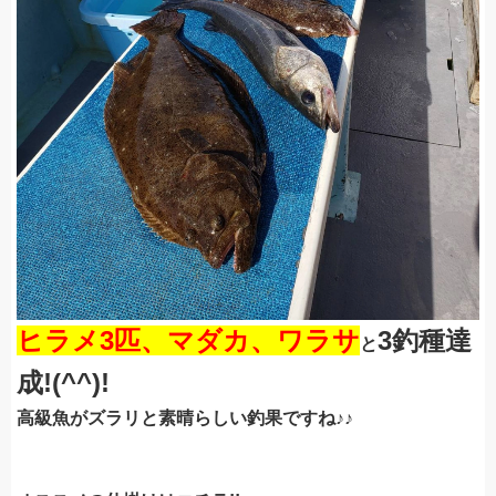
ヒラメ3匹、マダカ、ワラサ
3釣種達
と
成!(^^)!
高級魚がズラリと素晴らしい釣果ですね♪♪