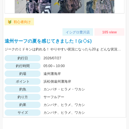
初心者向け
イシグロ豊川店
105 view
遠州サーフの夏を感じてきました！(≧◇≦)
ジークのミドキンは釣れる！ やりやすい状況になったら20ｇ どんな状況でも100ｍ以上飛ばすなら 40ｇがおすすめ
釣行日
2026/07/27
釣行時間
05:00～10:00
釣場
遠州灘海岸
ポイント
浜松側遠州灘海岸
釣魚
カンパチ・ヒラメ・ワカシ
釣り方
サーフルアー
釣果
カンパチ、ヒラメ、ワカシ
サイズ
カンパチ、ヒラメ、ワカシ