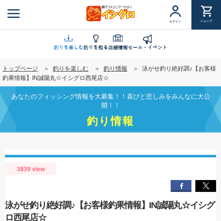
メ
イ
ショップ
ログイン
ン
コ
ン
釣りを楽しむ
釣りを知る
店舗情報
セール・イベント
テ
トップページ
釣りを楽しむ
釣り情報
泳がせ釣り絶好調♪【お客様
ン
釣果情報】IN誠陽丸☆イシグロ西尾店☆
ツ
に
あなたのフィッシング情報を大募集！！喜びと悲しみをみんなに大公
移
開！！
動
釣り情報
3839 view
泳がせ釣り絶好調♪【お客様釣果情報】IN誠陽丸☆イシグ
ロ西尾店☆