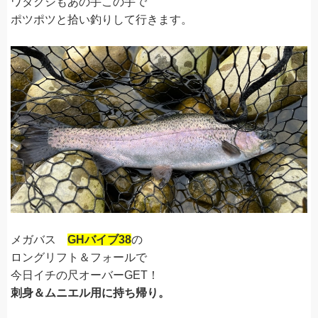
ワタクシもあの手この手で
ポツポツと拾い釣りして行きます。
メガバス
GHバイブ38
の
ロングリフト＆フォールで
今日イチの尺オーバーGET！
刺身＆ムニエル用に持ち帰り。