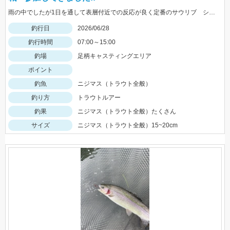
雨の中でしたが1日を通して表層付近での反応が良く定番のサウリブ シャースFe0.4ｇ、0.6ｇ ロデオクラフト ファットモカＪｒＳＲＨＦに反応が良かったです。
釣行日
2026/06/28
釣行時間
07:00～15:00
釣場
足柄キャスティングエリア
ポイント
釣魚
ニジマス（トラウト全般）
釣り方
トラウトルアー
釣果
ニジマス（トラウト全般）たくさん
サイズ
ニジマス（トラウト全般）15~20cm