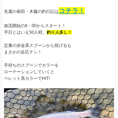
コチラ！
先週の柴田・木藤の釣行記は
放流開始の8：00からスタート！
平日とはいえ50人程。
釣り人多し！
定番の赤金系スプーンから投げるも
まさかの反応ナシ！
手持ちのスプーンでカラーを
ローテーションしていくと
ペレット系カラーでHIT!