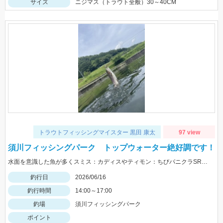
サイズ
ニジマス（トラウト全般）30～40CM
トラウトフィッシングマイスター 黒田 康太
97 view
須川フィッシングパーク トップウォーター絶好調です！
水面を意識した魚が多くスミス：カディスやティモン：ちびパニクラSRが絶好調！フックは発売予定のSTｍ12号が相性抜群でした。
釣行日
2026/06/16
釣行時間
14:00～17:00
釣場
須川フィッシングパーク
ポイント