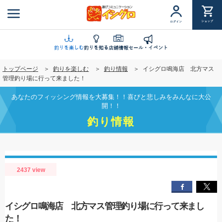
メ
イ
ショップ
ログイン
ン
コ
ン
釣りを楽しむ
釣りを知る
店舗情報
セール・イベント
テ
トップページ
釣りを楽しむ
釣り情報
イシグロ鳴海店 北方マス
ン
管理釣り場に行って来ました！
ツ
に
あなたのフィッシング情報を大募集！！喜びと悲しみをみんなに大公
移
開！！
動
釣り情報
2437 view
イシグロ鳴海店 北方マス管理釣り場に行って来まし
た！