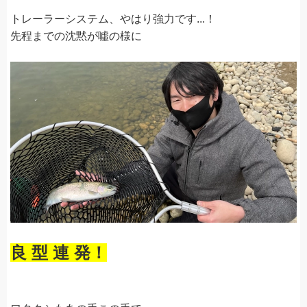
トレーラーシステム、やはり強力です...！
先程までの沈黙が噓の様に
良 型 連 発！