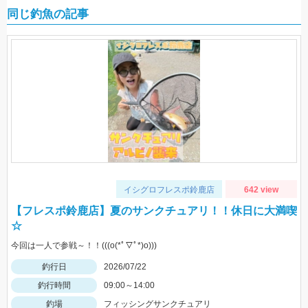
同じ釣魚の記事
イシグロフレスポ鈴鹿店
642 view
【フレスポ鈴鹿店】夏のサンクチュアリ！！休日に大満喫
☆
今回は一人で参戦～！！(((o(*ﾟ▽ﾟ*)o)))
釣行日
2026/07/22
釣行時間
09:00～14:00
釣場
フィッシングサンクチュアリ