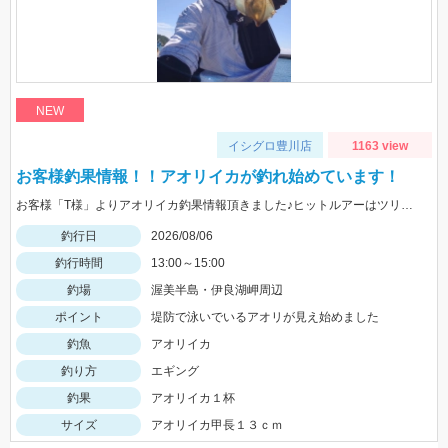
NEW
イシグロ豊川店
1163 view
お客様釣果情報！！アオリイカが釣れ始めています！
お客様「T様」よりアオリイカ釣果情報頂きました♪ヒットルアーはツリノTHEエギの２．５サイズ。5杯ほど泳いでいるイカも目撃、バラシもあったそうです。今後は三河湾内にもどんどん入ってきそうですね！
釣行日
2026/08/06
釣行時間
13:00～15:00
釣場
渥美半島・伊良湖岬周辺
ポイント
堤防で泳いでいるアオリが見え始めました
釣魚
アオリイカ
釣り方
エギング
釣果
アオリイカ１杯
サイズ
アオリイカ甲長１３ｃｍ