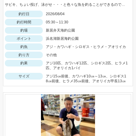
サビキ、ちょい投げ、泳がせ・・・と色々な魚を釣ることができるので仕掛けも何種類か用意していけば楽しむことができますよ！
釣行日
2026/08/04
釣行時間
05:30～11:30
釣場
新居弁天海釣公園
ポイント
浜名湖新居海釣公園
釣魚
アジ・カワハギ・シロギス・ヒラメ・アオリイカ
釣り方
その他
釣果
アジ10匹、カワハギ12匹、シロギス2匹、ヒラメ1
匹、アオリイカ1パイ
サイズ
アジ15㎝前後、カワハギ10㎝～13㎝、シロギス1
8㎝前後、ヒラメ35㎝前後、アオリイカ甲長13㎝