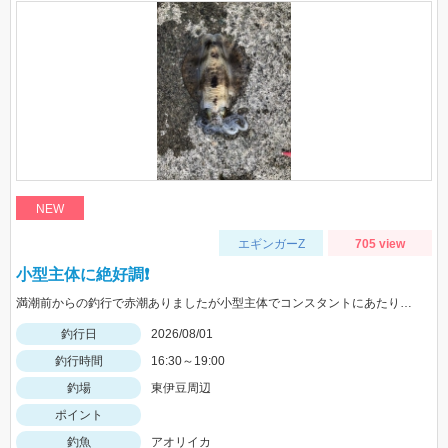
NEW
エギンガーZ
705 view
小型主体に絶好調❗️
満潮前からの釣行で赤潮ありましたが小型主体でコンスタントにあたりがありました
釣行日
2026/08/01
釣行時間
16:30～19:00
釣場
東伊豆周辺
ポイント
釣魚
アオリイカ