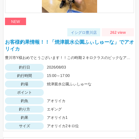
NEW
イシグロ豊川店
262 view
お客様釣果情報！！「焼津親水公園ふぃしゅーな」でアオ
リイカ
豊川市Y様おめでとうございます！！この時期２キロクラスのビックなアオリイカを見事に仕留められました！！ 釣れているのが500ｇクラスの情報だったので、ヒットした瞬間はエイかと思ったそうです。
釣行日
2026/08/03
釣行時間
15:00～17:00
釣場
焼津親水公園ふぃしゅーな
ポイント
釣魚
アオリイカ
釣り方
エギング
釣果
アオリイカ1
サイズ
アオリイカ2キロ位