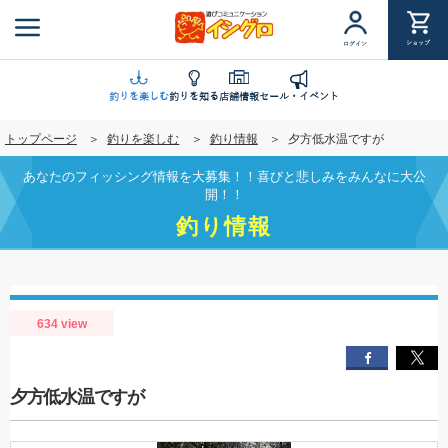
メ
イ
ショップ
ログイン
ン
コ
ン
釣りを楽しむ
釣りを知る
店舗情報
セール・イベント
テ
トップページ
釣りを楽しむ
釣り情報
夕方低水温ですが
ン
ツ
あなたのフィッシング情報を大募集！！喜びと悲しみをみんなに大公
に
開！！
移
釣り情報
動
634 view
夕方低水温ですが