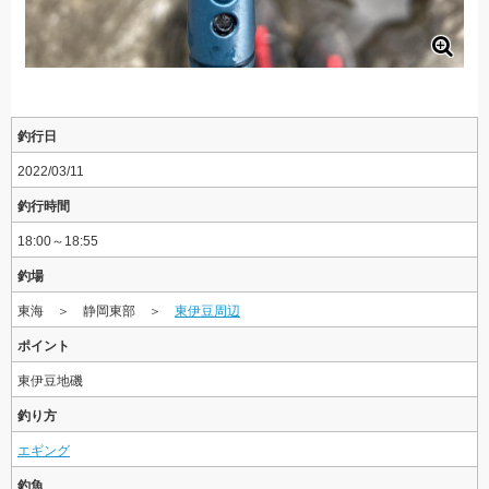
釣行日
2022/03/11
釣行時間
18:00～18:55
釣場
東海 ＞ 静岡東部 ＞
東伊豆周辺
ポイント
東伊豆地磯
釣り方
エギング
釣魚