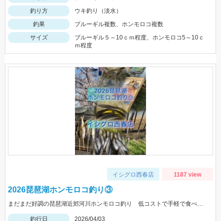
釣り方
ウキ釣り（淡水）
釣果
ブルーギル複数、ホンモロコ複数
サイズ
ブルーギル５～10ｃｍ程度、ホンモロコ5～10ｃ
ｍ程度
イシグロ西春店
1187 view
2026琵琶湖ホンモロコ釣り③
まだまだ好調の琵琶湖近郊河川ホンモロコ釣り 低コストで手軽で食べて美味しいホンモロコ釣り(^^♪ のんびり桜を見ながら釣りができるシーズンになりました♪
釣行日
2026/04/03