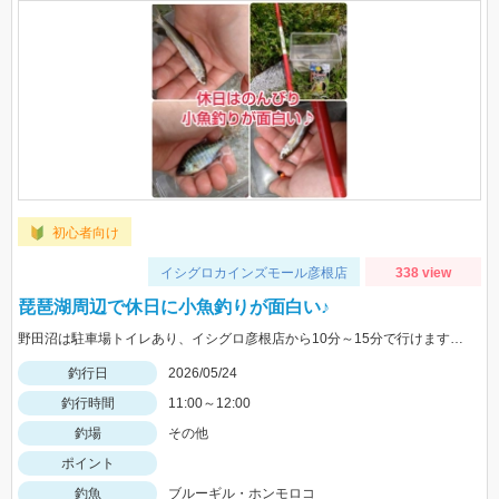
初心者向け
イシグロカインズモール彦根店
338 view
琵琶湖周辺で休日に小魚釣りが面白い♪
野田沼は駐車場トイレあり、イシグロ彦根店から10分～15分で行けますよ♪
釣行日
2026/05/24
釣行時間
11:00～12:00
釣場
その他
ポイント
釣魚
ブルーギル・ホンモロコ