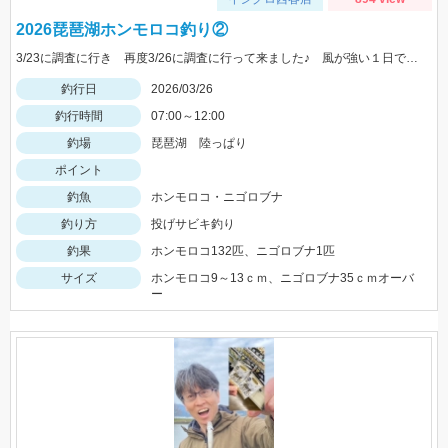
2026琵琶湖ホンモロコ釣り②
3/23に調査に行き 再度3/26に調査に行って来ました♪ 風が強い１日でしたが、やはり入れ食い状態継続でした♪
釣行日
2026/03/26
釣行時間
07:00～12:00
釣場
琵琶湖 陸っぱり
ポイント
釣魚
ホンモロコ・ニゴロブナ
釣り方
投げサビキ釣り
釣果
ホンモロコ132匹、ニゴロブナ1匹
サイズ
ホンモロコ9～13ｃｍ、ニゴロブナ35ｃｍオーバ
ー