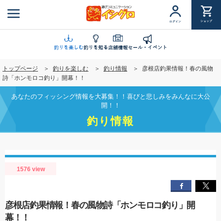
メ
イ
ショップ
ログイン
ン
コ
ン
釣りを楽しむ
釣りを知る
店舗情報
セール・イベント
テ
トップページ
釣りを楽しむ
釣り情報
彦根店釣果情報！春の風物
ン
詩「ホンモロコ釣り」開幕！！
ツ
に
あなたのフィッシング情報を大募集！！喜びと悲しみをみんなに大公
移
開！！
動
釣り情報
1576 view
彦根店釣果情報！春の風物詩「ホンモロコ釣り」開
幕！！