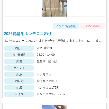
イシグロ西春店
2558 view
2026琵琶湖ホンモロコ釣り
ホンモロコシーズンになりました♪今年も美味しい旬ものを釣りに 「食」に楽しみたいと思います♪
釣行日
2026/03/23
釣行時間
08:00～14:00
釣場
琵琶湖 陸っぱり
ポイント
釣魚
ホンモロコ
釣り方
投げサビキ釣り
釣果
ホンモロコ172匹
サイズ
ホンモロコ9～12ｃｍ