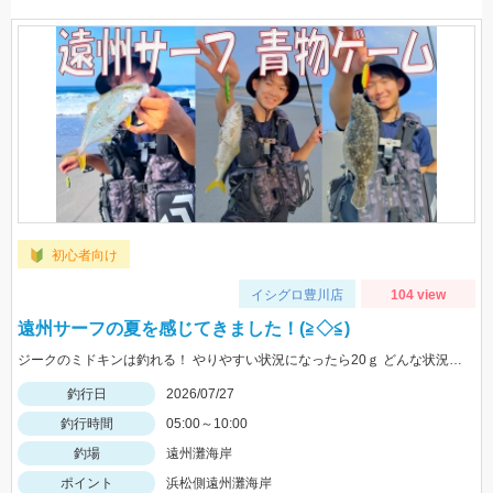
初心者向け
イシグロ豊川店
104 view
遠州サーフの夏を感じてきました！(≧◇≦)
ジークのミドキンは釣れる！ やりやすい状況になったら20ｇ どんな状況でも100ｍ以上飛ばすなら 40ｇがおすすめ
釣行日
2026/07/27
釣行時間
05:00～10:00
釣場
遠州灘海岸
ポイント
浜松側遠州灘海岸