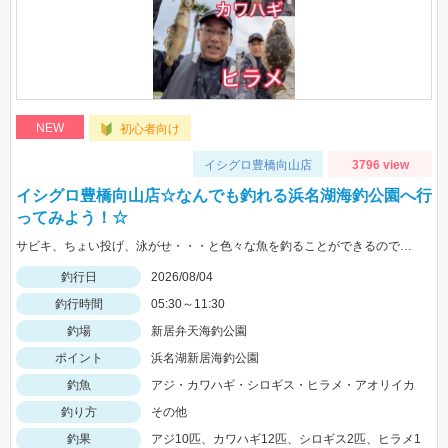
NEW
初心者向け
イシグロ豊橋向山店
3796 view
イシグロ豊橋向山店☆なんでも釣れる浜名湖海釣公園へ行
ってみよう！☆
サビキ、ちょい投げ、泳がせ・・・と色々な魚を釣ることができるので仕掛けも何種類か用意していけば楽しむことができますよ！
釣行日
2026/08/04
釣行時間
05:30～11:30
釣場
新居弁天海釣公園
ポイント
浜名湖新居海釣公園
釣魚
アジ・カワハギ・シロギス・ヒラメ・アオリイカ
釣り方
その他
釣果
アジ10匹、カワハギ12匹、シロギス2匹、ヒラメ1