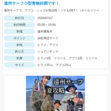
遠州サーフ小型青物好調です！
遠州サーフで、アブコ・ショゴが高活性！ソゲもGET！（オールリリースさせて頂きました）ヒットルアーは、ジーク Ｆサーディン20ｇ 20ｇのサイズ感が良かったです！
釣行日
2026/07/27
釣行時間
05:00～10:00
釣場
遠州灘海岸
ポイント
浜松周辺サーフ
釣魚
ヒラメ・アブコ
釣り方
ショアジギング
釣果
ヒラメ1匹 リリース、アブコ1匹 リリース
サイズ
ヒラメ35㎝、アブコ20㎝