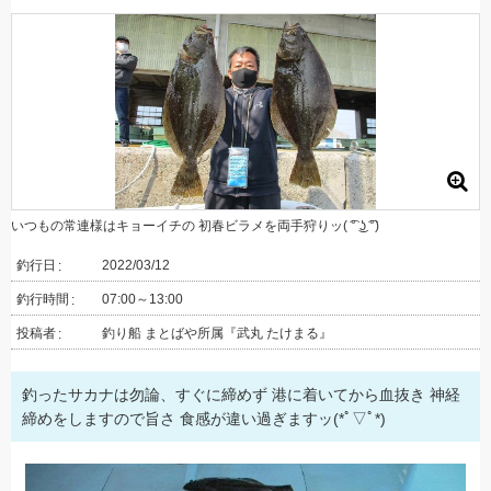
いつもの常連様はキョーイチの 初春ビラメを両手狩りッ( ͡° ͜ʖ ͡°)
釣行日
2022/03/12
釣行時間
07:00～13:00
投稿者
釣り船 まとばや所属『武丸 たけまる』
釣ったサカナは勿論、すぐに締めず 港に着いてから血抜き 神経
締めをしますので旨さ 食感が違い過ぎますッ(*ﾟ▽ﾟ*)