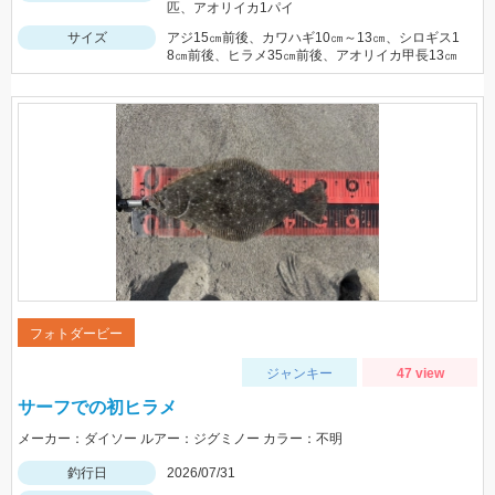
匹、アオリイカ1パイ
サイズ
アジ15㎝前後、カワハギ10㎝～13㎝、シロギス1
8㎝前後、ヒラメ35㎝前後、アオリイカ甲長13㎝
フォトダービー
ジャンキー
47 view
サーフでの初ヒラメ
メーカー：ダイソー ルアー：ジグミノー カラー：不明
釣行日
2026/07/31