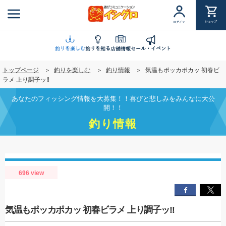
メ
イ
ショップ
ログイン
ン
コ
ン
釣りを楽しむ
釣りを知る
店舗情報
セール・イベント
テ
トップページ
釣りを楽しむ
釣り情報
気温もポッカポカッ 初春ビ
ン
ラメ 上り調子ッ‼︎
ツ
に
あなたのフィッシング情報を大募集！！喜びと悲しみをみんなに大公
移
開！！
動
釣り情報
696 view
気温もポッカポカッ 初春ビラメ 上り調子ッ‼︎