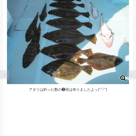
アタリは釣った数の❸倍は有りましたよッ(°▽°)