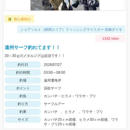
初心者向け
ショアソルト（静岡エリア）フィッシングマイスター 高橋ダイキ
1342 view
遠州サーフ釣れてます！！
20～30ｇのメタルジグは必須です！！
釣行日
2026/07/27
釣行時間
03:00～08:00
釣場
遠州灘海岸
ポイント
浜松サーフ
釣魚
カンパチ・ヒラメ・ワラサ・ブリ
釣り方
サーフルアー
釣果
カンパチ 、ヒラメ 、ワラサ・ブリ
サイズ
カンパチ25ｃｍ前後、ヒラメ30ｃｍ前後、ワラ
サ・ブリ25ｃｍ前後