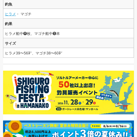
釣魚
ヒラメ
・ マゴチ
釣果
ヒラメ船中❽枚、マゴチ船中❺本
サイズ
ヒラメ39〜56㌢、マゴチ38〜60㌢