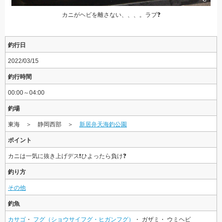
カニがヘビを離さない、、、。ラブ❓
釣行日
2022/03/15
釣行時間
00:00～04:00
釣場
東海 ＞ 静岡西部 ＞
新居弁天海釣公園
ポイント
カニは一気に抜き上げデス❗️ひよったら負け❓
釣り方
その他
釣魚
カサゴ
・
フグ（ショウサイフグ・ヒガンフグ）
・ ガザミ・ ウミヘビ