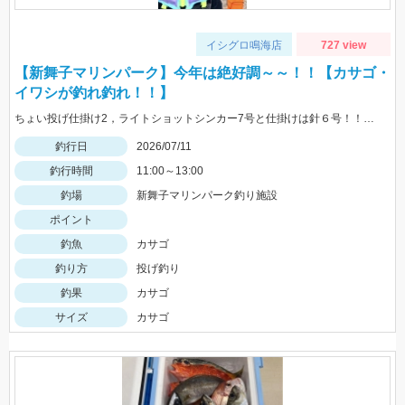
イシグロ鳴海店
727 view
【新舞子マリンパーク】今年は絶好調～～！！【カサゴ・
イワシが釣れ釣れ！！】
ちょい投げ仕掛け2，ライトショットシンカー7号と仕掛けは針６号！！エサはゴールドがおすすめ！！
釣行日
2026/07/11
釣行時間
11:00～13:00
釣場
新舞子マリンパーク釣り施設
ポイント
釣魚
カサゴ
釣り方
投げ釣り
釣果
カサゴ
サイズ
カサゴ