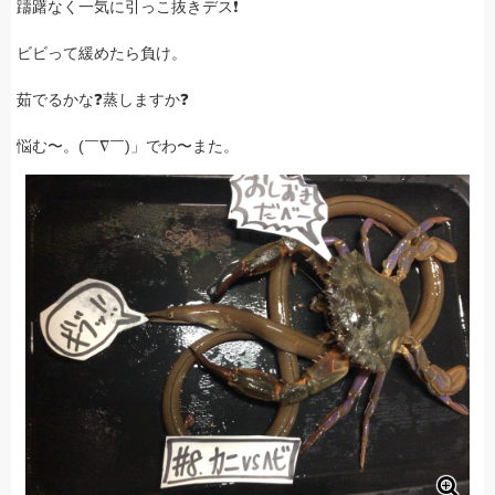
躊躇なく一気に引っこ抜きデス❗️
ビビって緩めたら負け。
茹でるかな❓蒸しますか❓
悩む〜。(￣∇￣)」でわ〜また。