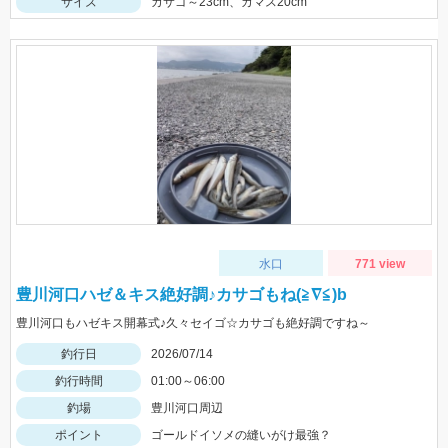
サイズ
カサゴ～23cm、カマス20cm
水口
771 view
豊川河口ハゼ＆キス絶好調♪カサゴもね(≧∇≦)b
豊川河口もハゼキス開幕式♪久々セイゴ☆カサゴも絶好調ですね～
釣行日
2026/07/14
釣行時間
01:00～06:00
釣場
豊川河口周辺
ポイント
ゴールドイソメの縫いがけ最強？