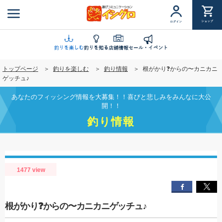
メ
イ
ショップ
ログイン
ン
コ
ン
釣りを楽しむ
釣りを知る
店舗情報
セール・イベント
テ
トップページ
釣りを楽しむ
釣り情報
根がかり❓からの〜カニカニ
ン
ゲッチュ♪
ツ
に
あなたのフィッシング情報を大募集！！喜びと悲しみをみんなに大公
移
開！！
動
釣り情報
1477 view
根がかり❓からの〜カニカニゲッチュ♪