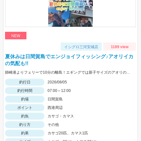
NEW
イシグロ三河安城店
1189 view
夏休みは日間賀島でエンジョイフィッシング♪アオリイカ
の気配も!!
師崎港よりフェリーで10分の離島！エギングでは新子サイズのアオリのチェイス多数！ロックフィッシュは足元を10ｇの根魚玉で狙うと効果的♪カバスキャでも釣果あり！
釣行日
2026/08/05
釣行時間
07:00～12:00
釣場
日間賀島
ポイント
西港周辺
釣魚
カサゴ・カマス
釣り方
その他
釣果
カサゴ20匹、カマス1匹