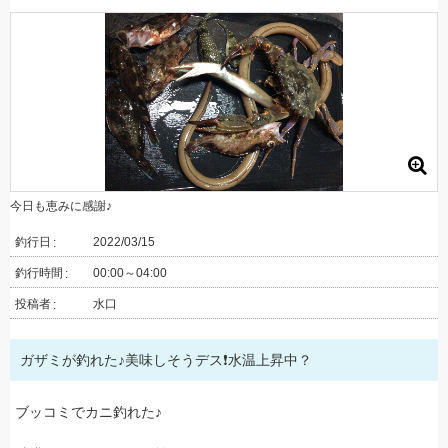
今日も恵みに感謝♪
釣行日
2022/03/15
釣行時間
00:00～04:00
投稿者
水口
ガザミが釣れた♪美味しそうデス❗️水温上昇中？
ブッコミでカニ釣れた♪