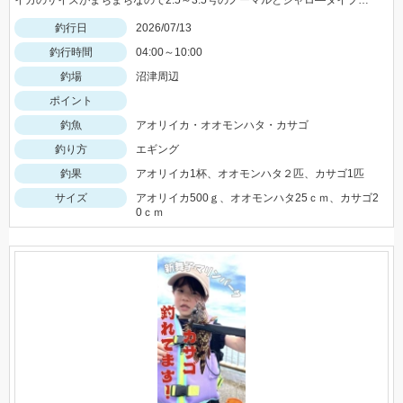
イカのサイズがまちまちなので2.5～3.5号のノーマルとシャロ―タイプを４色程度持って行きましょう。 今回はエギ王Ｋ3号 ムラチェでヒットでした。 ジグに付け替えれば青物や根魚も狙える絶好の季節です
釣行日
2026/07/13
釣行時間
04:00～10:00
釣場
沼津周辺
ポイント
釣魚
アオリイカ・オオモンハタ・カサゴ
釣り方
エギング
釣果
アオリイカ1杯、オオモンハタ２匹、カサゴ1匹
サイズ
アオリイカ500ｇ、オオモンハタ25ｃｍ、カサゴ2
0ｃｍ