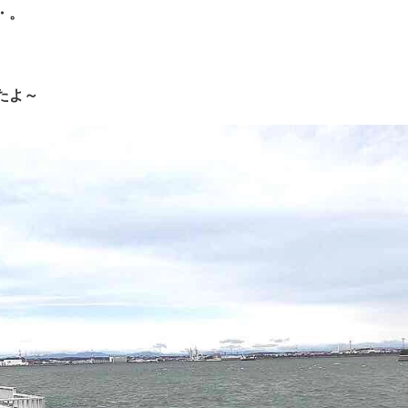
・。
たよ～