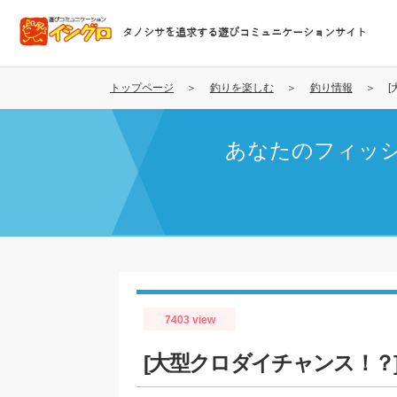
メ
イ
タノシサを追求する遊びコミュニケーションサイト
ン
コ
ン
トップページ
釣りを楽しむ
釣り情報
テ
ン
あなたのフィッ
ツ
に
移
動
7403 view
[大型クロダイチャンス！？