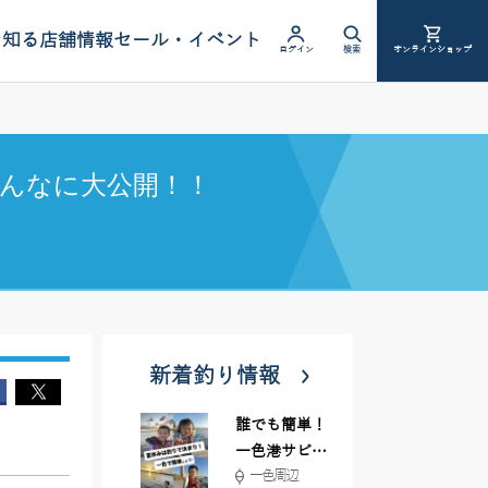
を知る
店舗情報
セール・イベント
ログイン
検索
オンラインショップ
んなに大公開！！
新着釣り情報
誰でも簡単！
一色港サビキ
一色周辺
＆ちょい投げ