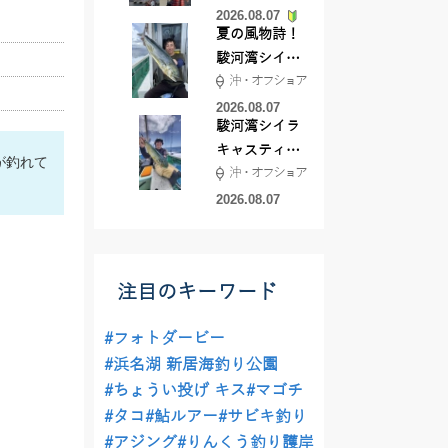
2026.08.07
夏の風物詩！
駿河湾シイラ
沖・オフショア
キャスティン
グ行ってきま
2026.08.07
駿河湾シイラ
した！！
キャスティン
が釣れて
沖・オフショア
グ行ってきま
した！
2026.08.07
注目のキーワード
#フォトダービー
#浜名湖 新居海釣り公園
#ちょうい投げ キス
#マゴチ
#タコ
#鮎ルアー
#サビキ釣り
#アジング
#りんくう釣り護岸