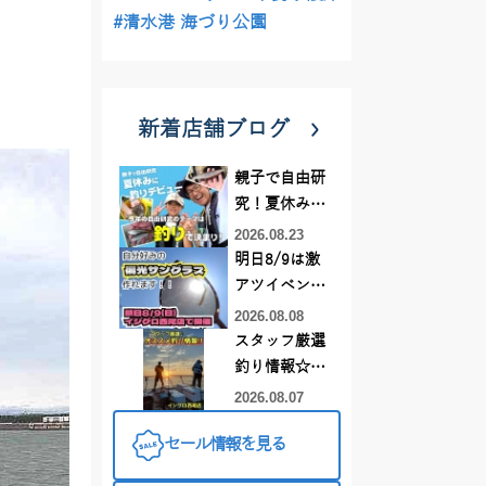
#清水港 海づり公園
新着店舗ブログ
親子で自由研
究！夏休みに
釣りデビュー
2026.08.23
明日8/9は激
アツイベント
日！！！～オ
2026.08.08
ーダー偏光グ
スタッフ厳選
ラス受注会～
釣り情報☆彡
連休は何釣り
2026.08.07
に行こう
セール情報を見る
♪【イシグロ
西尾店】