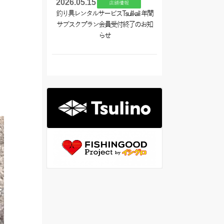
2026.05.15
店舗情報
釣り具レンタルサービスTsulikali 年間
サブスクプラン会員受付終了のお知
らせ