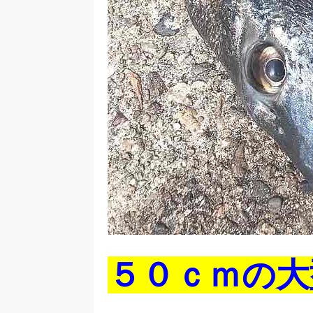
５０ｃｍの大