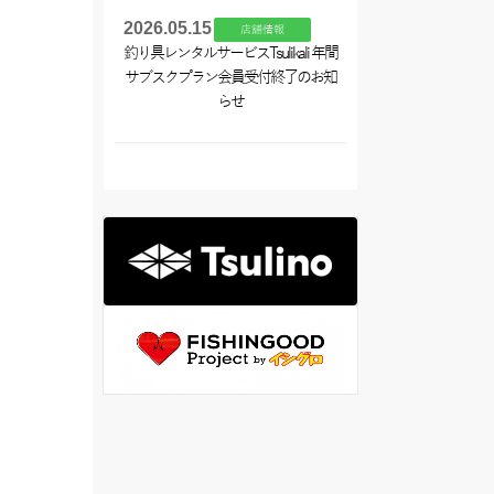
2026.05.15
店舗情報
釣り具レンタルサービスTsulikali 年間
サブスクプラン会員受付終了のお知
らせ