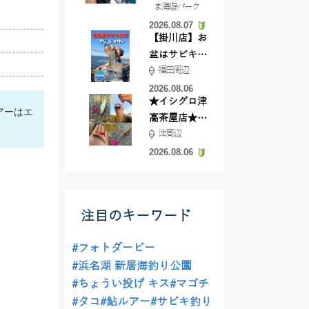
ま海遊パーク
根店
2026.08.07
【掛川店】お
盆はサビキ釣
福田周辺
りいきません
か?
2026.08.06
★イシグロ津
アーはエ
高茶屋店★津
津周辺
近郊ハゼ釣れ
てます！
2026.08.06
注目のキーワード
#フォトダービー
#浜名湖 新居海釣り公園
#ちょうい投げ キス
#マゴチ
#タコ
#鮎ルアー
#サビキ釣り