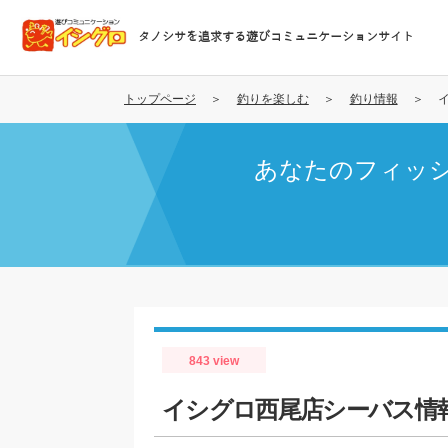
メ
イ
タノシサを追求する遊びコミュニケーションサイト
ン
コ
ン
トップページ
釣りを楽しむ
釣り情報
テ
ン
あなたのフィッ
ツ
に
移
動
843 view
イシグロ西尾店シーバス情