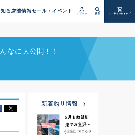
を知る
店舗情報
セール・イベント
ログイン
検索
オンラインショップ
んなに大公開！！
新着釣り情報
8月も敦賀新
港でお魚沢山
敦賀新港 まるや
♪ イシグロ彦