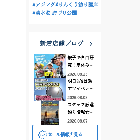
#アジング
#りんくう釣り護岸
#清水港 海づり公園
新着店舗ブログ
親子で自由研
究！夏休みに
釣りデビュー
2026.08.23
明日8/9は激
アツイベント
日！！！～オ
2026.08.08
ーダー偏光グ
スタッフ厳選
ラス受注会～
釣り情報☆彡
連休は何釣り
2026.08.07
に行こう
セール情報を見る
♪【イシグロ