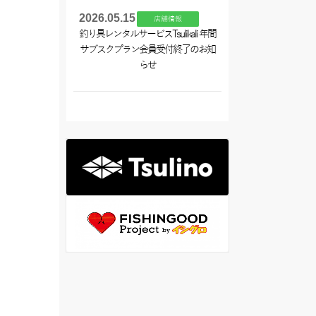
2026.05.15
店舗情報
釣り具レンタルサービスTsulikali 年間
サブスクプラン会員受付終了のお知
らせ