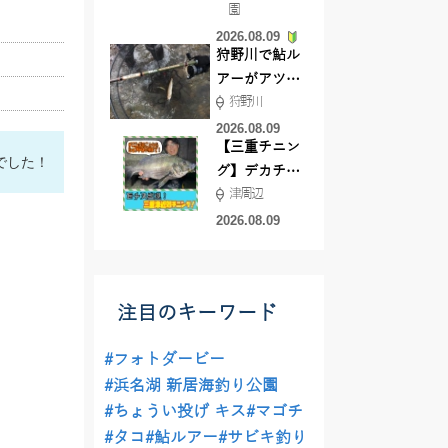
園
よ！
2026.08.09
狩野川で鮎ル
アーがアツ
狩野川
い！！
2026.08.09
【三重チニン
でした！
グ】デカチヌ
津周辺
狙いにはあの
ワーム！
2026.08.09
注目のキーワード
#フォトダービー
#浜名湖 新居海釣り公園
#ちょうい投げ キス
#マゴチ
#タコ
#鮎ルアー
#サビキ釣り