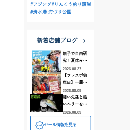
#アジング
#りんくう釣り護岸
#清水港 海づり公園
新着店舗ブログ
親子で自由研
究！夏休みに
釣りデビュー
2026.08.23
【フレスポ鈴
鹿店】一周年
記念セール開
2026.08.09
催中！新製品
細い先径と強
ルアーロッド
いベリーをど
もお買い
う活かすか |
2026.08.09
得！！！
LOGIGEAR AJ
セール情報を見る
プラス510の