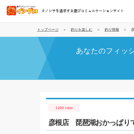
メ
イ
タノシサを追求する遊びコミュニケーションサイト
ン
コ
ン
トップページ
釣りを楽しむ
釣り情報
テ
ン
あなたのフィッ
ツ
に
移
動
1200 view
彦根店 琵琶湖おかっぱりで