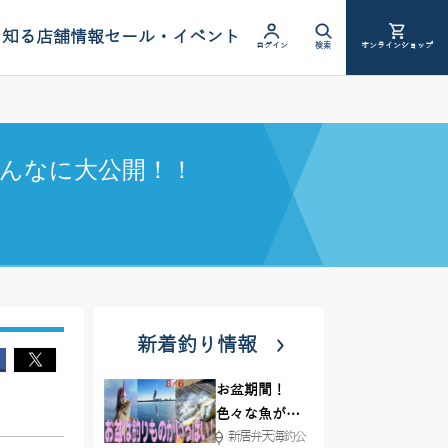
を知る
店舗情報
セール・イベント
ログイン
検索
オンラインショップ
んなに大公開！！
新着釣り情報
お盆期間！
色々な魚が沢
新居弁天海釣公
山釣れてます