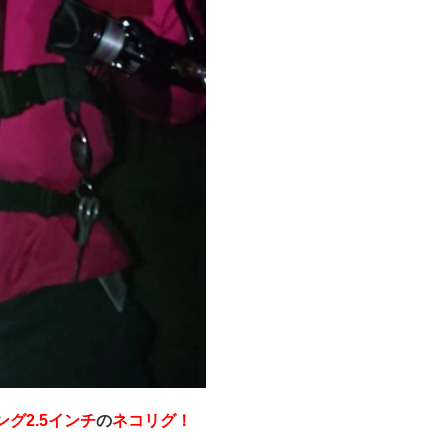
グ2.5インチ
の
ネコリグ！