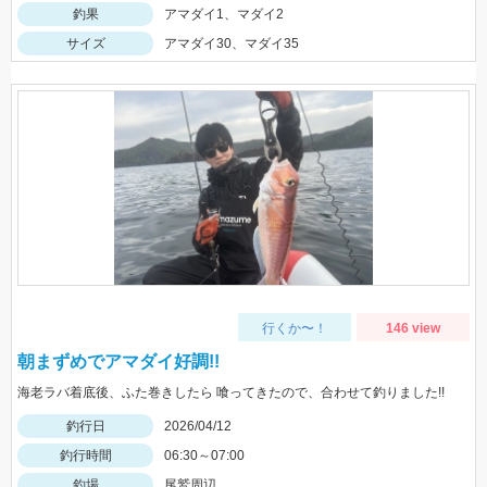
釣果
アマダイ1、マダイ2
サイズ
アマダイ30、マダイ35
行くか〜！
146 view
朝まずめでアマダイ好調!!
海老ラバ着底後、ふた巻きしたら 喰ってきたので、合わせて釣りました!!
釣行日
2026/04/12
釣行時間
06:30～07:00
釣場
尾鷲周辺