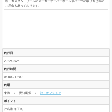
理・カスタム、リールのメーカーオーバーホールやパーツの取り寄せ等の
ご用命も承っております。
釣行日
2022/03/25
釣行時間
06:00～12:00
釣場
東海 ＞ 愛知尾張 ＞
沖・オフショア
ポイント
片名港 海王丸