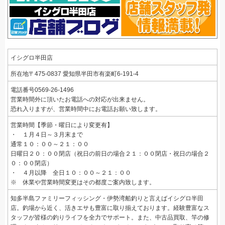
イシグロ半田店
所在地
〒475-0837
愛知県半田市有楽町6-191-4
電話番号0569-26-1496
営業時間外に頂いたお電話への対応が出来ません。
恐れ入りますが、営業時間中にお電話お願い致します。
営業時間【季節・曜日により変更有】
・ １月４日～３月末まで
通常１０：００～２１：００
日曜日２０：００閉店（祝日の前日の場合２１：００閉店・祝日の場合２
０：００閉店）
・ ４月以降 全日１０：００～２１：００
※ 休業や営業時間変更はその都度ご案内致します。
知多半島ファミリーフィッシング・伊勢湾船釣りと言えばイシグロ半田
店。釣場から近く、活きエサも豊富に取り揃えております。経験豊富なス
タッフが皆様の釣りライフを全力でサポート。また、中古品買取、竿の修