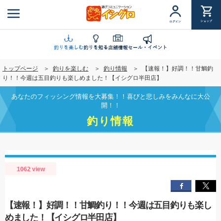
メ
イ
ショップ
ログイン
ン
コ
ン
釣りを楽しむ
釣りを知る
店舗情報
セール・イベント
テ
トップページ
釣りを楽しむ
釣り情報
【速報！】好調！！甘鯛釣
ン
り！！今週は五目釣りも楽しめました！【イシグロ半田店】
ツ
に
あなたのフィッシング情報を大募集！！喜びと悲しみをみんなに大公
移
開！！
動
釣り情報
1062 view
【速報！】好調！！甘鯛釣り！！今週は五目釣りも楽し
めました！【イシグロ半田店】