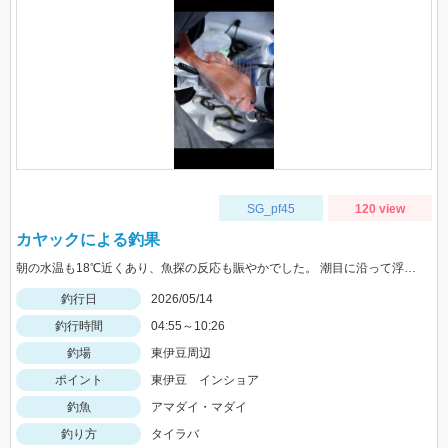
SG_pf45
120 view
カヤックによる釣果
朝の水温も18℃近くあり、魚探の反応も賑やかでした。 潮目に沿って浮いて、水深25〜30m付近でタイラバをやりました。この日はグリーンのラバーが1番当たりました。(水深25m以下の砂地帯ではサバフグが群れていました)
釣行日
2026/05/14
釣行時間
04:55～10:26
釣場
東伊豆周辺
ポイント
東伊豆 インショア
釣魚
アマダイ・マダイ
釣り方
タイラバ