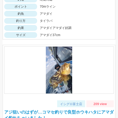
ポイント
70mライン
釣魚
アマダイ
釣り方
タイラバ
釣果
アマダイアマダイ好調
サイズ
アマダイ37cm
イシグロ富士店
209 view
アジ狙いのはずが…コマセ釣りで良型ホウキハタにアマダ
イ釣れちゃいました！