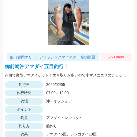
船（静岡エリア）フィッシングマイスター 成瀬慎吾
253 view
御前崎沖アマダイ五目釣行！
赤白で良型アマダイゲット！エサ取りが多いので小マメにエサのチェックをしましょう。
釣行日
2026/02/05
釣行時間
07:00～13:00
釣場
沖・オフショア
ポイント
釣魚
アマダイ・レンコダイ
釣り方
船釣り
釣果
アマダイ5匹、レンコダイ10匹