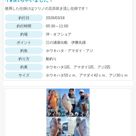
使用した仕掛けはツリノの五目吹き流し仕掛です！
釣行日
2026/03/18
釣行時間
05:30～11:00
釣場
沖・オフショア
ポイント
江の浦港出船 伊勝丸様
釣魚
ホウキハタ・アマダイ・アジ
釣り方
船釣り
釣果
ホウキハタ1匹、アマダイ1匹、アジ2匹
サイズ
ホウキハタ55ｃｍ、アマダイ42ｃｍ、アジ30ｃｍ