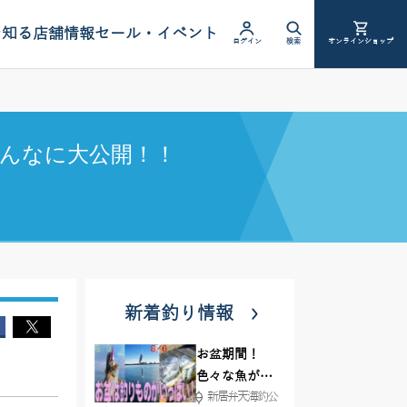
を知る
店舗情報
セール・イベント
ログイン
検索
オンラインショップ
んなに大公開！！
新着釣り情報
お盆期間！
色々な魚が沢
新居弁天海釣公
山釣れてます