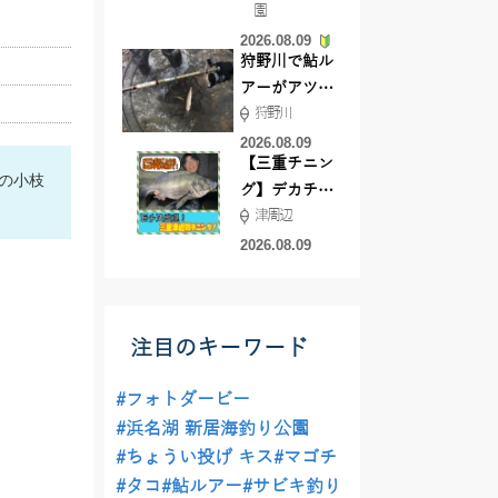
園
よ！
2026.08.09
狩野川で鮎ル
アーがアツ
狩野川
い！！
2026.08.09
【三重チニン
鱒の小枝
グ】デカチヌ
津周辺
狙いにはあの
ワーム！
2026.08.09
注目のキーワード
#フォトダービー
#浜名湖 新居海釣り公園
#ちょうい投げ キス
#マゴチ
#タコ
#鮎ルアー
#サビキ釣り