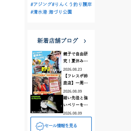
#アジング
#りんくう釣り護岸
#清水港 海づり公園
新着店舗ブログ
親子で自由研
究！夏休みに
釣りデビュー
2026.08.23
【フレスポ鈴
鹿店】一周年
記念セール開
2026.08.09
催中！新製品
細い先径と強
ルアーロッド
いベリーをど
もお買い
う活かすか |
2026.08.09
得！！！
LOGIGEAR AJ
セール情報を見る
プラス510の