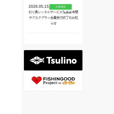
2026.05.15
店舗情報
釣り具レンタルサービスTsulikali 年間
サブスクプラン会員受付終了のお知
らせ