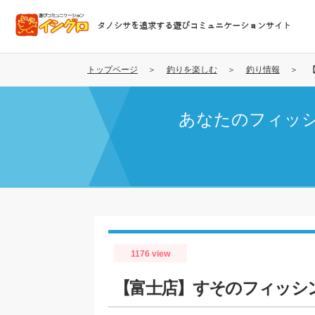
メ
イ
タノシサを追求する遊びコミュニケーションサイト
ン
コ
ン
トップページ
釣りを楽しむ
釣り情報
テ
ン
あなたのフィッ
ツ
に
移
動
1176 view
【富士店】すそのフィッシ