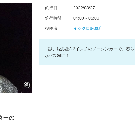
釣行日
2022/03/27
釣行時間
04:00～05:00
投稿者
イシグロ岐阜店
一誠、沈み蟲3.2インチのノーシンカーで、春
カバスGET！
ターの