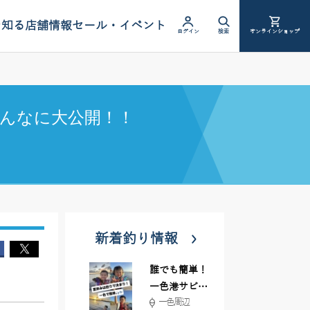
を知る
店舗情報
セール・イベント
ログイン
検索
オンラインショップ
んなに大公開！！
新着釣り情報
誰でも簡単！
一色港サビキ
一色周辺
＆ちょい投げ