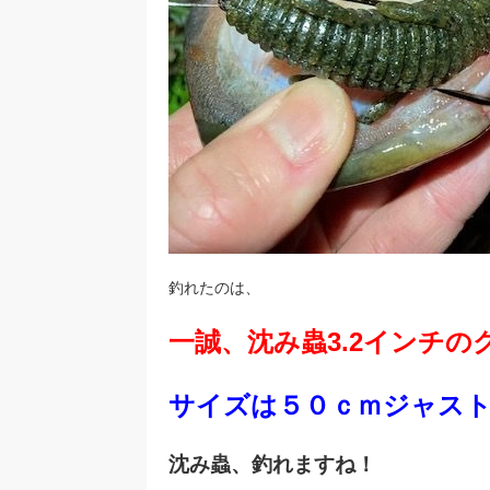
釣れたのは、
一誠、沈み蟲3.2インチ
サイズは５０ｃｍジャス
沈み蟲、釣れますね！