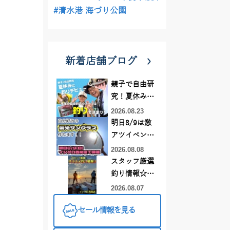
#清水港 海づり公園
新着店舗ブログ
親子で自由研
究！夏休みに
釣りデビュー
2026.08.23
明日8/9は激
アツイベント
日！！！～オ
2026.08.08
ーダー偏光グ
スタッフ厳選
ラス受注会～
釣り情報☆彡
連休は何釣り
2026.08.07
に行こう
セール情報を見る
♪【イシグロ
西尾店】