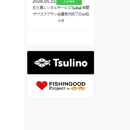
2026.05.15
店舗情報
釣り具レンタルサービスTsulikali 年間
サブスクプラン会員受付終了のお知
らせ