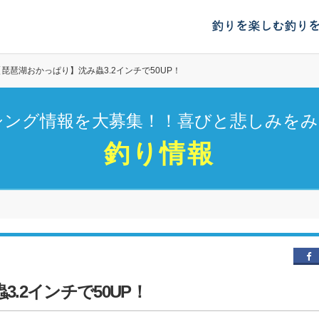
釣りを楽しむ
釣り
【琵琶湖おかっぱり】沈み蟲3.2インチで50UP！
シング情報を大募集！！喜びと悲しみをみ
釣り情報
.2インチで50UP！