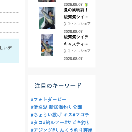
2026.08.07
夏の風物詩！
駿河湾シイラ
沖・オフショア
キャスティン
グ行ってきま
2026.08.07
駿河湾シイラ
した！！
キャスティン
らしいデ
沖・オフショア
グ行ってきま
した！
2026.08.07
注目のキーワード
#フォトダービー
#浜名湖 新居海釣り公園
#ちょうい投げ キス
#マゴチ
#タコ
#鮎ルアー
#サビキ釣り
#アジング
#りんくう釣り護岸