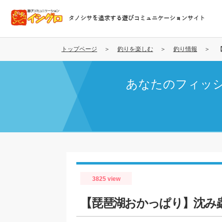
メ
イ
タノシサを追求する遊びコミュニケーションサイト
ン
コ
ン
トップページ
釣りを楽しむ
釣り情報
テ
ン
あなたのフィッ
ツ
に
移
動
3825 view
【琵琶湖おかっぱり】沈み蟲3