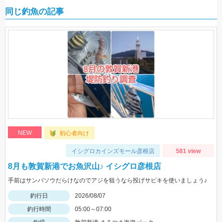
同じ釣魚の記事
NEW
初心者向け
イシグロカインズモール彦根店
581 view
8月も敦賀新港でお魚沢山♪ イシグロ彦根店
手前はサンバソウだらけなのでアジを狙うなら投げサビキを使いましょう♪
釣行日
2026/08/07
釣行時間
05:00～07:00