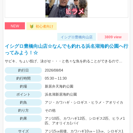
NEW
初心者向け
イシグロ豊橋向山店
3809 view
イシグロ豊橋向山店☆なんでも釣れる浜名湖海釣公園へ行
ってみよう！☆
サビキ、ちょい投げ、泳がせ・・・と色々な魚を釣ることができるので仕掛けも何種類か用意していけば楽しむことができますよ！
釣行日
2026/08/04
釣行時間
05:30～11:30
釣場
新居弁天海釣公園
ポイント
浜名湖新居海釣公園
釣魚
アジ・カワハギ・シロギス・ヒラメ・アオリイカ
釣り方
その他
釣果
アジ10匹、カワハギ12匹、シロギス2匹、ヒラメ1
匹、アオリイカ1パイ
サイズ
アジ15㎝前後、カワハギ10㎝～13㎝、シロギス1