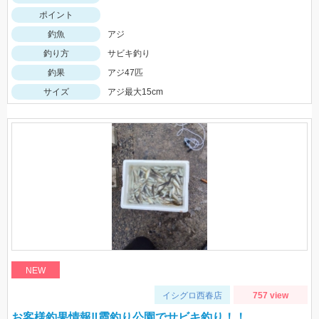
ポイント
釣魚
アジ
釣り方
サビキ釣り
釣果
アジ47匹
サイズ
アジ最大15cm
NEW
イシグロ西春店
757 view
お客様釣果情報‼霞釣り公園でサビキ釣り！！