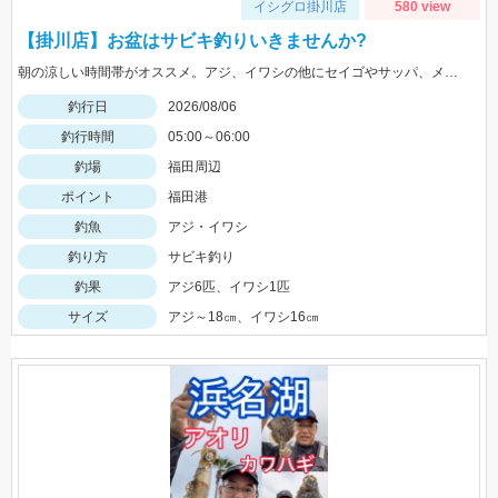
イシグロ掛川店
580 view
【掛川店】お盆はサビキ釣りいきませんか?
朝の涼しい時間帯がオススメ。アジ、イワシの他にセイゴやサッパ、メッキなども。仕掛けは『Tsulinoママカリ4号、ケイムラスキン4号』でOK。餌付け器で針にエサを付ければアタリはかなり増えますよ♪
釣行日
2026/08/06
釣行時間
05:00～06:00
釣場
福田周辺
ポイント
福田港
釣魚
アジ・イワシ
釣り方
サビキ釣り
釣果
アジ6匹、イワシ1匹
サイズ
アジ～18㎝、イワシ16㎝