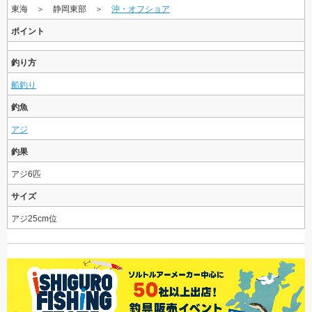
東海 ＞ 静岡東部 ＞
沖・オフショア
ポイント
釣り方
船釣り
釣魚
アジ
釣果
アジ6匹
サイズ
アジ25cm位