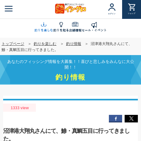
メ
イ
ショップ
ログイン
ン
コ
ン
釣りを楽しむ
釣りを知る
店舗情報
セール・イベント
テ
トップページ
釣りを楽しむ
釣り情報
沼津港大翔丸さんにて、
ン
鯵・真鯛五目に行ってきました。
ツ
に
あなたのフィッシング情報を大募集！！喜びと悲しみをみんなに大公
移
開！！
動
釣り情報
1333 view
沼津港大翔丸さんにて、鯵・真鯛五目に行ってきまし
た。