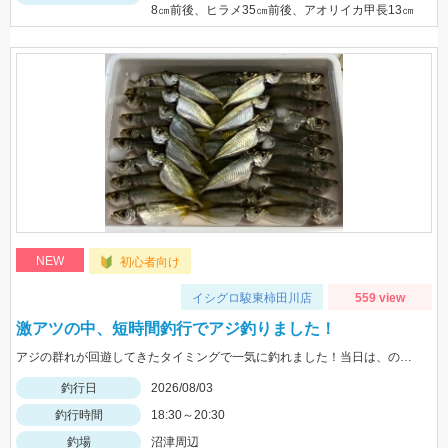
8㎝前後、ヒラメ35㎝前後、アオリイカ甲長13㎝
NEW
初心者向け
イシグロ駿東柿田川店
559 view
激アツの中、短時間釣行でアジ釣りました！
アジの群れが回遊してきたタイミングで一気に釣れました！当日は、のべ竿と豆アジマッチ・スピード餌つけ器仕掛・生アミエビなどを使用しました。
釣行日
2026/08/03
釣行時間
18:30～20:30
釣場
沼津周辺