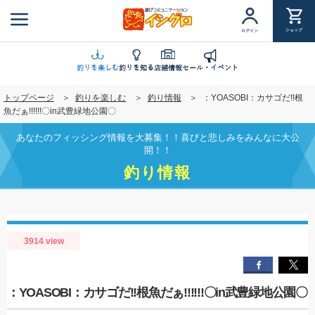
メ
イ
ショップ
ログイン
ン
コ
ン
釣りを楽しむ
釣りを知る
店舗情報
セール・イベント
テ
トップページ
釣りを楽しむ
釣り情報
：YOASOBI：カサゴだ!!根
ン
魚だぁ!!!!!!〇in武豊緑地公園〇
ツ
に
あなたのフィッシング情報を大募集！！喜びと悲しみをみんなに大公
移
開！！
動
釣り情報
3914 view
：YOASOBI：カサゴだ!!根魚だぁ!!!!!!〇in武豊緑地公園〇