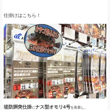
仕掛けはこちら！
堤防胴突仕掛
ナス型オモリ4号
に
を装着し、