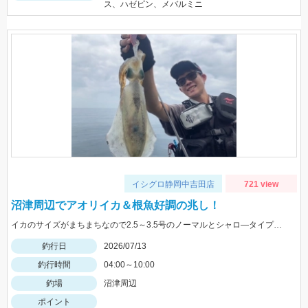
ス、ハゼピン、メバルミニ
イシグロ静岡中吉田店
721 view
沼津周辺でアオリイカ＆根魚好調の兆し！
イカのサイズがまちまちなので2.5～3.5号のノーマルとシャロ―タイプを４色程度持って行きましょう。 今回はエギ王Ｋ3号 ムラチェでヒットでした。 ジグに付け替えれば青物や根魚も狙える絶好の季節です
釣行日
2026/07/13
釣行時間
04:00～10:00
釣場
沼津周辺
ポイント