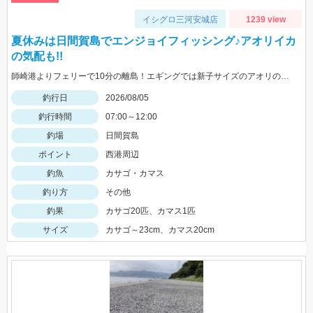
イシグロ三河安城店
1239 view
夏休みは日間賀島でエンジョイフィッシング♪アオリイカ
の気配も!!
師崎港よりフェリーで10分の離島！エギングでは新子サイズのアオリのチェイス多数！ロックフィッシュは足元を10ｇの根魚玉で狙うと効果的♪カバスキャでも釣果あり！
釣行日
2026/08/05
釣行時間
07:00～12:00
釣場
日間賀島
ポイント
西港周辺
釣魚
カサゴ・カマス
釣り方
その他
釣果
カサゴ20匹、カマス1匹
サイズ
カサゴ～23cm、カマス20cm