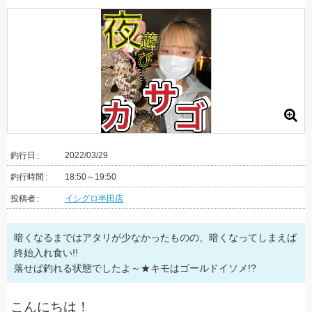
釣行日
2022/03/29
釣行時間
18:50～19:50
投稿者
イシグロ半田店
暗くなるまではアタリが少なかったものの、暗くなってしまえば
終始入れ食い!!
落せば釣れる状態でしたよ～★キモはゴールドイソメ!?
こんにちは！