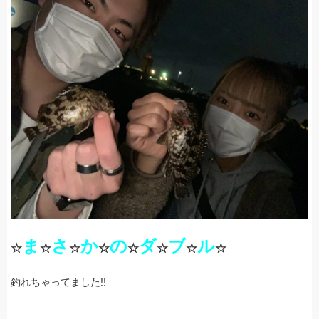
ま
さ
か
の
ダ
ブ
ル
☆
☆
☆
☆
☆
☆
☆
☆
釣れちゃってました!!