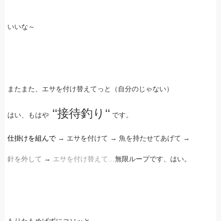
いいな～
またまた、エサを付け替えてっと（自分のじゃない）
‘‘接待釣り‘‘
はい、もはや
です。
仕掛けを組んで
→ エサを付けて → 魚を持たせてあげて →
針を外して
→
エサを付け替えて…
無限ループです、はい。
もりたもめげずにコソッと