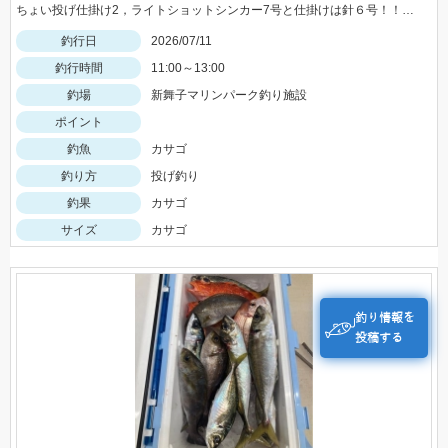
ちょい投げ仕掛け2，ライトショットシンカー7号と仕掛けは針６号！！エサはゴールドがおすすめ！！
釣行日
2026/07/11
釣行時間
11:00～13:00
釣場
新舞子マリンパーク釣り施設
ポイント
釣魚
カサゴ
釣り方
投げ釣り
釣果
カサゴ
サイズ
カサゴ
釣り情報を
投稿する