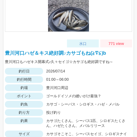
水口
771 view
豊川河口ハゼ＆キス絶好調♪カサゴもね(≧∇≦)b
豊川河口もハゼキス開幕式♪久々セイゴ☆カサゴも絶好調ですね～
釣行日
2026/07/14
釣行時間
01:00～06:00
釣場
豊川河口周辺
ポイント
ゴールドイソメの縫いがけ最強？
釣魚
カサゴ・シーバス・シロギス・ハゼ・メバル
釣り方
投げ釣り
釣果
カサゴたくさん、シーバス1匹、シロギスたくさ
ん、ハゼたくさん、メバルリリース
サイズ
カサゴそこそこ、シーバスセイゴ、シロギスナイ