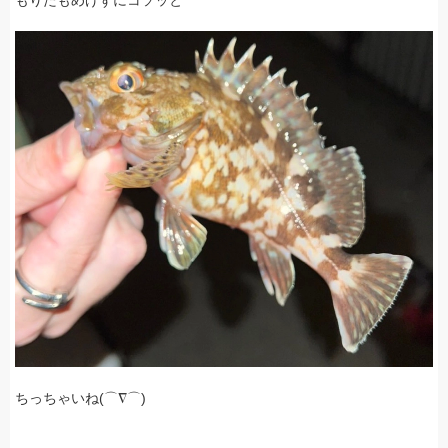
ちっちゃいね(⌒∇⌒)