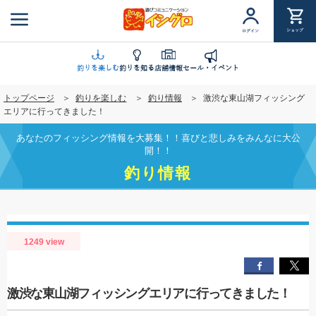
メ
イ
ショップ
ログイン
ン
コ
ン
釣りを楽しむ
釣りを知る
店舗情報
セール・イベント
テ
トップページ
釣りを楽しむ
釣り情報
激渋な東山湖フィッシング
ン
エリアに行ってきました！
ツ
に
あなたのフィッシング情報を大募集！！喜びと悲しみをみんなに大公
移
開！！
動
釣り情報
1249 view
激渋な東山湖フィッシングエリアに行ってきました！