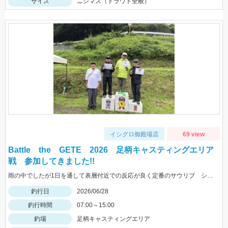
サイズ
ニジマス（トラウト全般）
イシグロ御殿場店
69 view
Battle the GETE 2026 足柄キャスティングエリア
戦 参加してきました!!
雨の中でしたが1日を通して表層付近での反応が良く定番のサウリブ シャースFe0.4ｇ、0.6ｇ ロデオクラフト ファットモカＪｒＳＲＨＦに反応が良かったです。
釣行日
2026/06/28
釣行時間
07:00～15:00
釣場
足柄キャスティングエリア