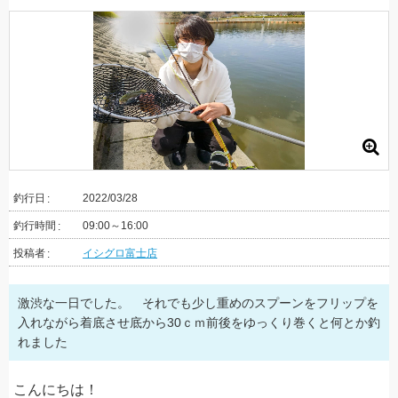
釣行日
2022/03/28
釣行時間
09:00～16:00
投稿者
イシグロ富士店
激渋な一日でした。 それでも少し重めのスプーンをフリップを
入れながら着底させ底から30ｃｍ前後をゆっくり巻くと何とか釣
れました
こんにちは！