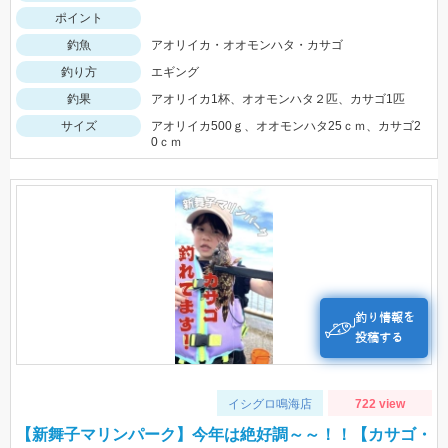
ポイント
釣魚
アオリイカ・オオモンハタ・カサゴ
釣り方
エギング
釣果
アオリイカ1杯、オオモンハタ２匹、カサゴ1匹
サイズ
アオリイカ500ｇ、オオモンハタ25ｃｍ、カサゴ2
0ｃｍ
釣り情報を
投稿する
イシグロ鳴海店
722 view
【新舞子マリンパーク】今年は絶好調～～！！【カサゴ・