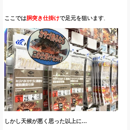
ここでは
胴突き仕掛け
で足元を狙います
。
しかし天候が悪く思った以上に…