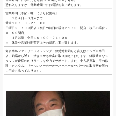
恐れ入りますが、営業時間中にお電話お願い致します。
営業時間【季節・曜日により変更有】
・ １月４日～３月末まで
通常１０：００～２１：００
日曜日２０：００閉店（祝日の前日の場合２１：００閉店・祝日の場合２
０：００閉店）
・ ４月以降 全日１０：００～２１：００
※ 休業や営業時間変更はその都度ご案内致します。
知多半島ファミリーフィッシング・伊勢湾船釣りと言えばイシグロ半田
店。釣場から近く、活きエサも豊富に取り揃えております。経験豊富なス
タッフが皆様の釣りライフを全力でサポート。また、中古品買取、竿の修
理・カスタム、リールのメーカーオーバーホールやパーツの取り寄せ等の
ご用命も承っております。