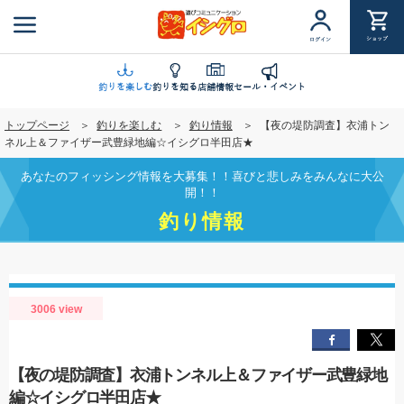
メ
イ
ショップ
ログイン
ン
コ
ン
釣りを楽しむ
釣りを知る
店舗情報
セール・イベント
テ
トップページ
釣りを楽しむ
釣り情報
【夜の堤防調査】衣浦トン
ン
ネル上＆ファイザー武豊緑地編☆イシグロ半田店★
ツ
に
あなたのフィッシング情報を大募集！！喜びと悲しみをみんなに大公
移
開！！
動
釣り情報
3006 view
【夜の堤防調査】衣浦トンネル上＆ファイザー武豊緑地
編☆イシグロ半田店★