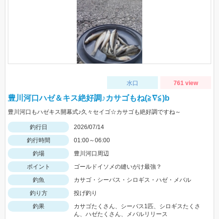
水口
761 view
豊川河口ハゼ＆キス絶好調♪カサゴもね(≧∇≦)b
豊川河口もハゼキス開幕式♪久々セイゴ☆カサゴも絶好調ですね～
釣行日
2026/07/14
釣行時間
01:00～06:00
釣場
豊川河口周辺
ポイント
ゴールドイソメの縫いがけ最強？
釣魚
カサゴ・シーバス・シロギス・ハゼ・メバル
釣り方
投げ釣り
釣果
カサゴたくさん、シーバス1匹、シロギスたくさ
ん、ハゼたくさん、メバルリリース