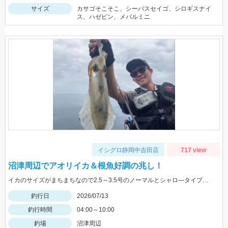
サイズ
カサゴそこそこ、シーバスセイゴ、シロギスナイ
ス、ハゼピン、メバルミニ
イシグロ静岡中吉田店
717 view
沼津周辺でアオリイカ＆根魚好調の兆し！
イカのサイズがまちまちなので2.5～3.5号のノーマルとシャロ―タイプを４色程度持って行きましょう。 今回はエギ王Ｋ3号 ムラチェでヒットでした。 ジグに付け替えれば青物や根魚も狙える絶好の季節です
釣行日
2026/07/13
釣行時間
04:00～10:00
釣場
沼津周辺