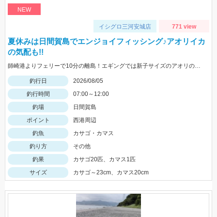
NEW
イシグロ三河安城店
771 view
夏休みは日間賀島でエンジョイフィッシング♪アオリイカ
の気配も!!
師崎港よりフェリーで10分の離島！エギングでは新子サイズのアオリのチェイス多数！ロックフィッシュは足元を10ｇの根魚玉で狙うと効果的♪カバスキャでも釣果あり！
釣行日
2026/08/05
釣行時間
07:00～12:00
釣場
日間賀島
ポイント
西港周辺
釣魚
カサゴ・カマス
釣り方
その他
釣果
カサゴ20匹、カマス1匹
サイズ
カサゴ～23cm、カマス20cm