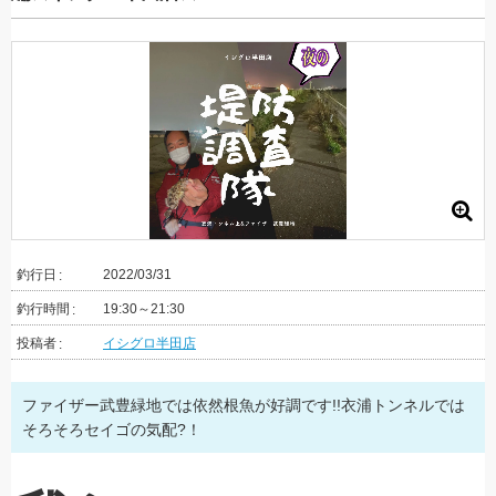
釣行日
2022/03/31
釣行時間
19:30～21:30
投稿者
イシグロ半田店
ファイザー武豊緑地では依然根魚が好調です!!衣浦トンネルでは
そろそろセイゴの気配?！