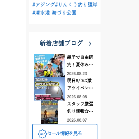
#アジング
#りんくう釣り護岸
#清水港 海づり公園
新着店舗ブログ
親子で自由研
究！夏休みに
釣りデビュー
2026.08.23
明日8/9は激
アツイベント
日！！！～オ
2026.08.08
ーダー偏光グ
スタッフ厳選
ラス受注会～
釣り情報☆彡
連休は何釣り
2026.08.07
に行こう
セール情報を見る
♪【イシグロ