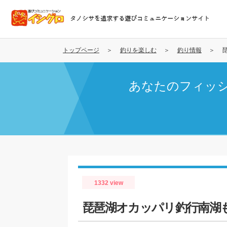
メ
イ
タノシサを追求する遊びコミュニケーションサイト
ン
コ
ン
トップページ
釣りを楽しむ
釣り情報
テ
ン
あなたのフィッ
ツ
に
移
動
1332 view
琵琶湖オカッパリ釣行南湖