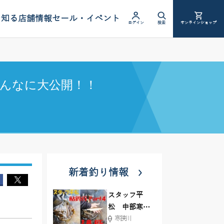
を知る
店舗情報
セール・イベント
ログイン
検索
オンラインショップ
んなに大公開！！
新着釣り情報
スタッフ平
松 中部寒狭
寒狭川
川アユ釣行