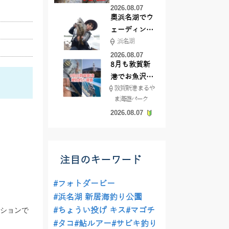
part3 18匹
2026.08.07
奥浜名湖でウ
ェーディング
浜名湖
前打ち！
2026.08.07
8月も敦賀新
港でお魚沢山
敦賀新港 まるや
♪ イシグロ彦
ま海遊パーク
根店
2026.08.07
注目のキーワード
#フォトダービー
#浜名湖 新居海釣り公園
ーションで
#ちょうい投げ キス
#マゴチ
#タコ
#鮎ルアー
#サビキ釣り