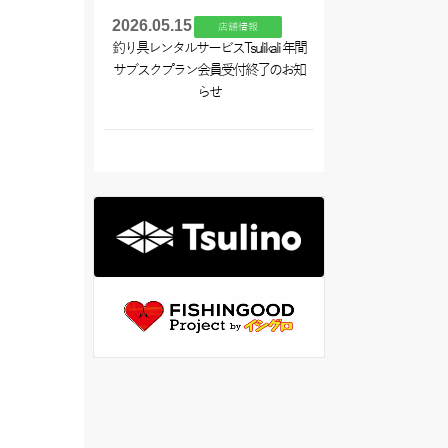
2026.05.15
店舗情報
釣り具レンタルサービスTsulikali 年間
サブスクプラン会員受付終了のお知
らせ