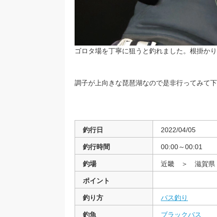
ゴロタ場を丁寧に狙うと釣れました。根掛かり
調子が上向きな琵琶湖なので是非行ってみて下
釣行日
2022/04/05
釣行時間
00:00～00:01
釣場
近畿 ＞ 滋賀
ポイント
釣り方
バス釣り
釣魚
ブラックバス