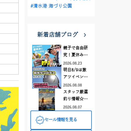
#清水港 海づり公園
新着店舗ブログ
親子で自由研
究！夏休みに
釣りデビュー
2026.08.23
明日8/9は激
アツイベント
日！！！～オ
2026.08.08
ーダー偏光グ
スタッフ厳選
ラス受注会～
釣り情報☆彡
連休は何釣り
2026.08.07
に行こう
セール情報を見る
♪【イシグロ
西尾店】