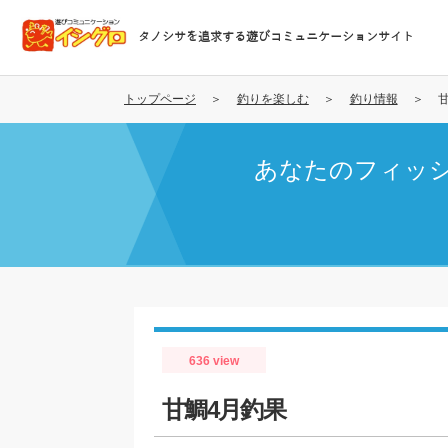
メ
イ
タノシサを追求する遊びコミュニケーションサイト
ン
コ
ン
トップページ
釣りを楽しむ
釣り情報
テ
ン
あなたのフィッ
ツ
に
移
動
636 view
甘鯛4月釣果