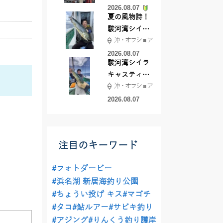
2026.08.07
夏の風物詩！
駿河湾シイラ
沖・オフショア
キャスティン
グ行ってきま
2026.08.07
駿河湾シイラ
した！！
キャスティン
沖・オフショア
グ行ってきま
した！
2026.08.07
注目のキーワード
#フォトダービー
#浜名湖 新居海釣り公園
#ちょうい投げ キス
#マゴチ
#タコ
#鮎ルアー
#サビキ釣り
#アジング
#りんくう釣り護岸