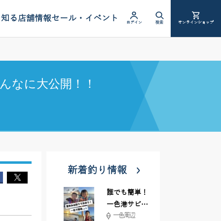
を知る
店舗情報
セール・イベント
ログイン
検索
オンラインショップ
んなに大公開！！
新着釣り情報
誰でも簡単！
一色港サビキ
一色周辺
＆ちょい投げ