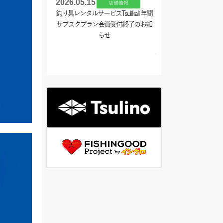
2026.05.15
店舗情報
釣り具レンタルサービスTsulikali 年間
サブスクプラン会員受付終了のお知
らせ