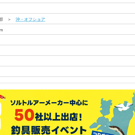
西部 ＞
沖・オフショア
m