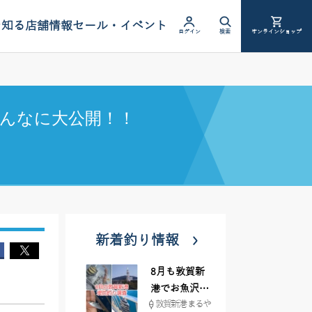
を知る
店舗情報
セール・イベント
ログイン
検索
オンラインショップ
んなに大公開！！
新着釣り情報
8月も敦賀新
港でお魚沢山
敦賀新港 まるや
♪ イシグロ彦