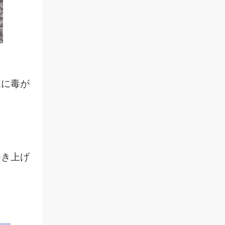
棘に毒が
巻き上げ