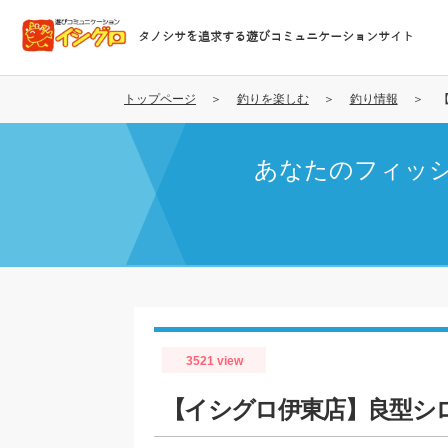
メ
イ
タノシサを追求する遊びコミュニケーションサイト
ン
コ
ン
トップページ
釣りを楽しむ
釣り情報
テ
ン
あなたのフィッ
ツ
に
移
動
3521 view
【イシグロ伊東店】良型シ