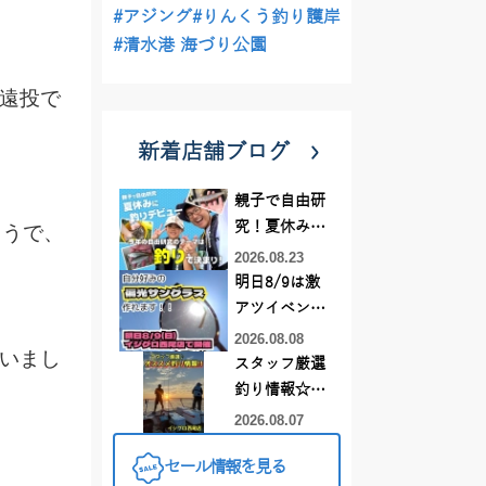
#アジング
#りんくう釣り護岸
#清水港 海づり公園
遠投で
新着店舗ブログ
親子で自由研
究！夏休みに
ようで、
釣りデビュー
2026.08.23
明日8/9は激
アツイベント
日！！！～オ
2026.08.08
いまし
ーダー偏光グ
スタッフ厳選
ラス受注会～
釣り情報☆彡
連休は何釣り
2026.08.07
に行こう
セール情報を見る
♪【イシグロ