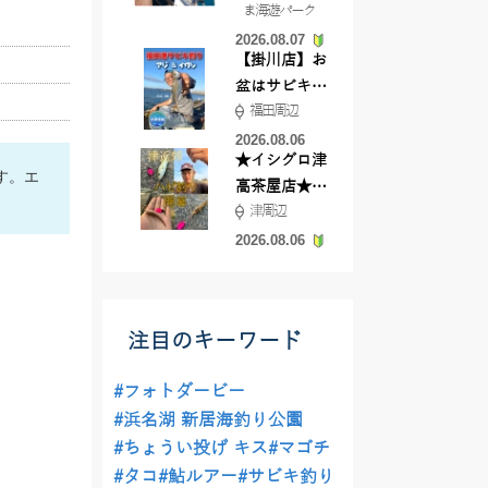
ま海遊パーク
根店
2026.08.07
【掛川店】お
盆はサビキ釣
福田周辺
りいきません
か?
2026.08.06
★イシグロ津
す。エ
高茶屋店★津
津周辺
近郊ハゼ釣れ
てます！
2026.08.06
注目のキーワード
#フォトダービー
#浜名湖 新居海釣り公園
#ちょうい投げ キス
#マゴチ
#タコ
#鮎ルアー
#サビキ釣り
。