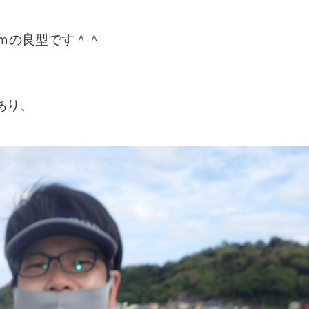
ｍの良型です＾＾
あり、