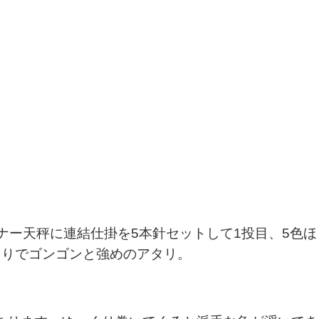
ナー天秤に連結仕掛を5本針セットして1投目、5色ほ
たりでゴンゴンと強めのアタリ。