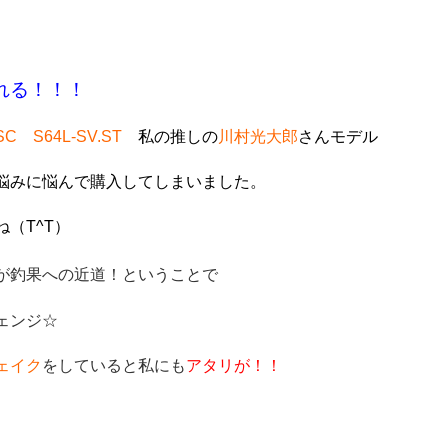
れる！！！
S64L-SV.ST
私の推しの
川村光大郎
さんモデル
悩みに悩んで購入してしまいました。
（T^T）
が釣果への近道！ということで
ェンジ☆
ェイク
をしていると私にも
アタリが！！