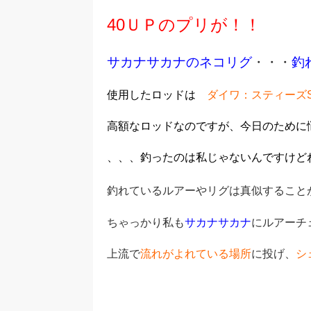
40ＵＰのプリが！！
サカナサカナのネコリグ
・・・
釣
使用したロッドは
ダイワ：スティーズSC 
高額なロッドなのですが、今日のために
、、、釣ったのは私じゃないんですけどね
釣れているルアーやリグは真似すること
ちゃっかり私も
サカナサカナ
にルアーチ
上流で
流れがよれている場所
に投げ、
シ