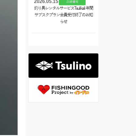
2026.05.15
店舗情報
釣り具レンタルサービスTsulikali 年間
サブスクプラン会員受付終了のお知
らせ