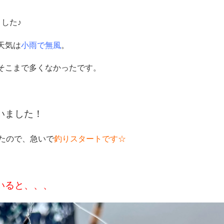
した♪
天気は
小雨で無風
。
そこまで多くなかったです。
いました！
たので、急いで
釣りスタートです☆
いると、、、