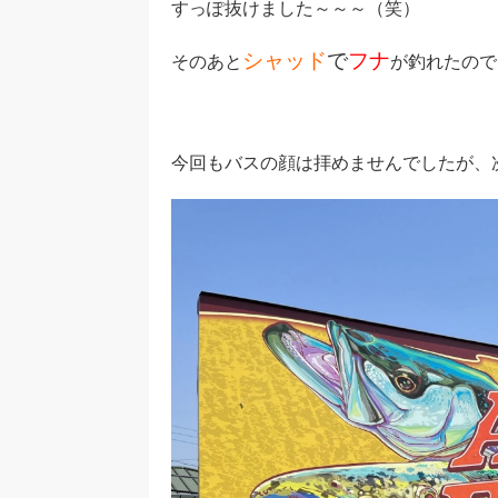
すっぽ抜けました～～～（笑）
シャッド
で
フナ
そのあと
が釣れたので
今回もバスの顔は拝めませんでしたが、