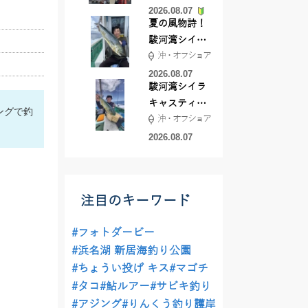
2026.08.07
夏の風物詩！
駿河湾シイラ
沖・オフショア
キャスティン
グ行ってきま
2026.08.07
駿河湾シイラ
した！！
キャスティン
ングで釣
沖・オフショア
グ行ってきま
した！
2026.08.07
注目のキーワード
#フォトダービー
#浜名湖 新居海釣り公園
#ちょうい投げ キス
#マゴチ
#タコ
#鮎ルアー
#サビキ釣り
#アジング
#りんくう釣り護岸