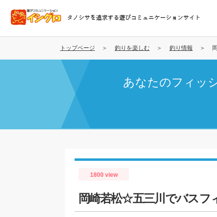
メ
イ
タノシサを追求する遊びコミュニケーションサイト
ン
コ
ン
トップページ
釣りを楽しむ
釣り情報
テ
ン
あなたのフィッ
ツ
に
移
動
1800 view
岡崎若松☆五三川でバスフ