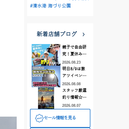
#清水港 海づり公園
新着店舗ブログ
親子で自由研
究！夏休みに
釣りデビュー
2026.08.23
明日8/9は激
アツイベント
日！！！～オ
2026.08.08
ーダー偏光グ
スタッフ厳選
ラス受注会～
釣り情報☆彡
連休は何釣り
2026.08.07
に行こう
セール情報を見る
♪【イシグロ
西尾店】