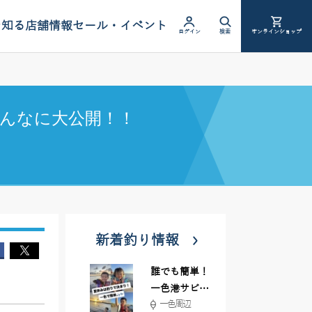
を知る
店舗情報
セール・イベント
ログイン
検索
オンラインショップ
んなに大公開！！
新着釣り情報
誰でも簡単！
一色港サビキ
一色周辺
＆ちょい投げ