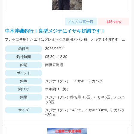
イシグロ富士店
145 view
中木沖磯釣行！良型メジナにイサキ好調です！
フカセに使用したエサはグレミックス徳用とパン粉、オキアミ4切です！大型メジナらしきバラシもありまたも悔しさの残る釣行となりました。
釣行日
2026/06/24
釣行時間
05:30～12:30
釣場
南伊豆周辺
ポイント
釣魚
メジナ（グレ）・イサキ・アカハタ
釣り方
ウキ釣り（海）
釣果
メジナ（グレ）持ち帰り5匹、イサキ5匹、アカハ
タ3匹
サイズ
メジナ（グレ）~43cm、イサキ~33cm、アカハタ
~30cm