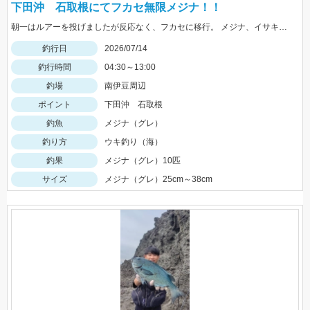
下田沖 石取根にてフカセ無限メジナ！！
朝一はルアーを投げましたが反応なく、フカセに移行。 メジナ、イサキが水面で湧いておりウキ下30㎝程で無限に釣れ続けました。
釣行日
2026/07/14
釣行時間
04:30～13:00
釣場
南伊豆周辺
ポイント
下田沖 石取根
釣魚
メジナ（グレ）
釣り方
ウキ釣り（海）
釣果
メジナ（グレ）10匹
サイズ
メジナ（グレ）25cm～38cm