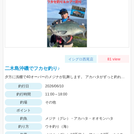
イシグロ西尾店
81 view
二木島沖磯でフカセ釣り♪
夕方に浅棚で40オーバーのメジナが乱舞します。 アカハタがずっと釣れます♪根魚玉＆旨はたグラブが最強です。
釣行日
2026/06/10
釣行時間
11:00～18:00
釣場
その他
ポイント
釣魚
メジナ（グレ）・アカハタ・オオモンハタ
釣り方
ウキ釣り（海）