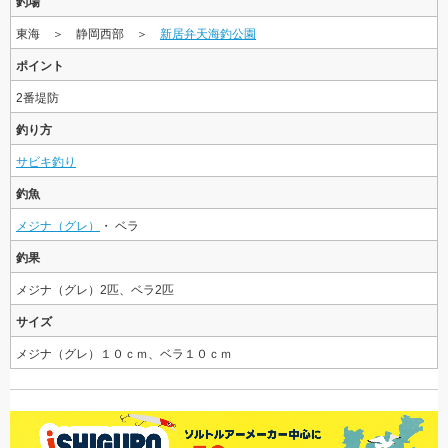
釣場
東海 ＞ 静岡西部 ＞
新居弁天海釣公園
ポイント
2番堤防
釣り方
サビキ釣り
釣魚
メジナ（グレ）
・ ベラ
釣果
メジナ（グレ）2匹、ベラ2匹
サイズ
メジナ（グレ）１０ｃｍ、ベラ１０ｃｍ