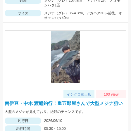
釣果
メジナ（グレ）10匹超え、アカハタ2匹、オオモ
ンハタ1匹
サイズ
メジナ（グレ）35-41cm、アカハタ30㎝前後、オ
オモンハタ40㎝
イシグロ富士店
103 view
南伊豆・中木 渡船釣行！重五郎屋さんで大型メジナ狙い
大型のメジナが見えており、絶好のチャンスです。
釣行日
2026/06/10
釣行時間
05:30～15:00