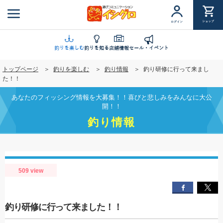
メ
イ
ショップ
ログイン
ン
コ
ン
釣りを楽しむ
釣りを知る
店舗情報
セール・イベント
テ
トップページ
釣りを楽しむ
釣り情報
釣り研修に行って来まし
ン
た！！
ツ
に
あなたのフィッシング情報を大募集！！喜びと悲しみをみんなに大公
移
開！！
動
釣り情報
509 view
釣り研修に行って来ました！！