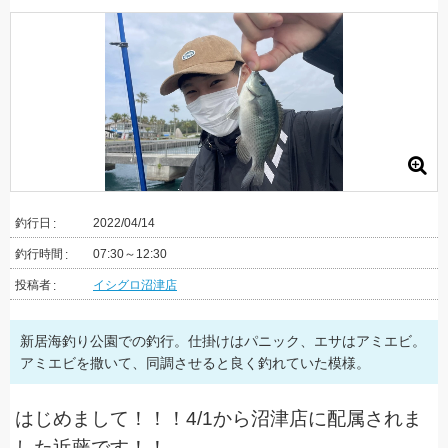
釣行日
2022/04/14
釣行時間
07:30～12:30
投稿者
イシグロ沼津店
新居海釣り公園での釣行。仕掛けはパニック、エサはアミエビ。
アミエビを撒いて、同調させると良く釣れていた模様。
はじめまして！！！4/1から沼津店に配属されま
した近藤です！！