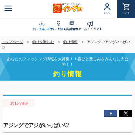
メ
イ
ショップ
ログイン
ン
コ
ン
釣りを楽しむ
釣りを知る
店舗情報
セール・イベント
テ
トップページ
釣りを楽しむ
釣り情報
アジングでアジがいっぱい
ン
♡
ツ
に
あなたのフィッシング情報を大募集！！喜びと悲しみをみんなに大公
移
開！！
動
釣り情報
1016 view
アジングでアジがいっぱい♡