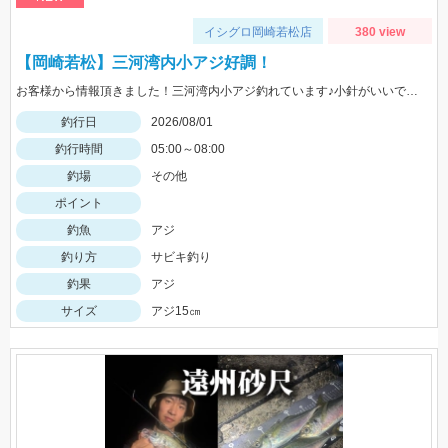
イシグロ岡崎若松店
380 view
【岡崎若松】三河湾内小アジ好調！
お客様から情報頂きました！三河湾内小アジ釣れています♪小針がいいですよ！針のサイズは3～4号がいいです！
釣行日
2026/08/01
釣行時間
05:00～08:00
釣場
その他
ポイント
釣魚
アジ
釣り方
サビキ釣り
釣果
アジ
サイズ
アジ15㎝