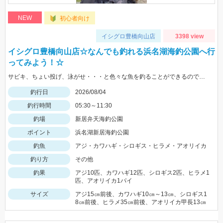
NEW
初心者向け
イシグロ豊橋向山店
3398 view
イシグロ豊橋向山店☆なんでも釣れる浜名湖海釣公園へ行
ってみよう！☆
サビキ、ちょい投げ、泳がせ・・・と色々な魚を釣ることができるので仕掛けも何種類か用意していけば楽しむことができますよ！
釣行日
2026/08/04
釣行時間
05:30～11:30
釣場
新居弁天海釣公園
ポイント
浜名湖新居海釣公園
釣魚
アジ・カワハギ・シロギス・ヒラメ・アオリイカ
釣り方
その他
釣果
アジ10匹、カワハギ12匹、シロギス2匹、ヒラメ1
匹、アオリイカ1パイ
サイズ
アジ15㎝前後、カワハギ10㎝～13㎝、シロギス1
8㎝前後、ヒラメ35㎝前後、アオリイカ甲長13㎝