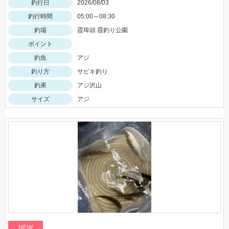
釣行日
2026/08/03
釣行時間
05:00～08:30
釣場
霞埠頭 霞釣り公園
ポイント
釣魚
アジ
釣り方
サビキ釣り
釣果
アジ沢山
サイズ
アジ
NEW