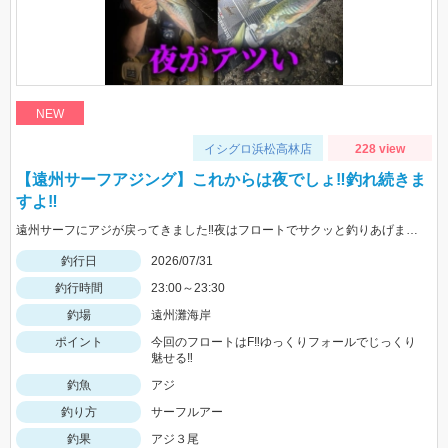
NEW
イシグロ浜松高林店
228 view
【遠州サーフアジング】これからは夜でしょ‼釣れ続きま
すよ‼
遠州サーフにアジが戻ってきました‼夜はフロートでサクッと釣りあげましょう‼
釣行日
2026/07/31
釣行時間
23:00～23:30
釣場
遠州灘海岸
ポイント
今回のフロートはF‼ゆっくりフォールでじっくり
魅せる‼
釣魚
アジ
釣り方
サーフルアー
釣果
アジ３尾