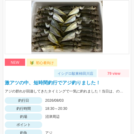
NEW
初心者向け
イシグロ駿東柿田川店
79 view
激アツの中、短時間釣行でアジ釣りました！
アジの群れが回遊してきたタイミングで一気に釣れました！当日は、のべ竿と豆アジマッチ・スピード餌つけ器仕掛・生アミエビなどを使用しました。
釣行日
2026/08/03
釣行時間
18:30～20:30
釣場
沼津周辺
ポイント
釣魚
アジ