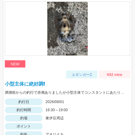
NEW
エギンガーZ
692 view
小型主体に絶好調❗️
満潮前からの釣行で赤潮ありましたが小型主体でコンスタントにあたりがありました
釣行日
2026/08/01
釣行時間
16:30～19:00
釣場
東伊豆周辺
ポイント
釣魚
アオリイカ