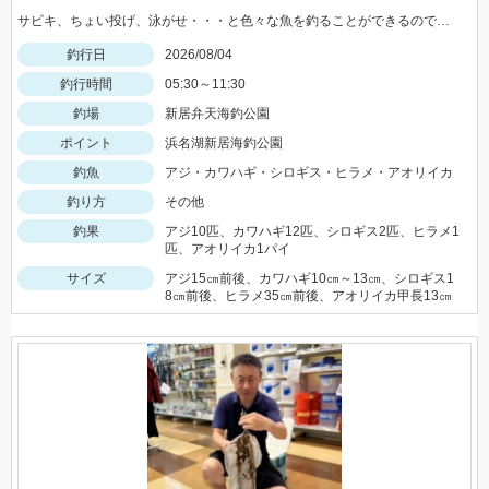
サビキ、ちょい投げ、泳がせ・・・と色々な魚を釣ることができるので仕掛けも何種類か用意していけば楽しむことができますよ！
釣行日
2026/08/04
釣行時間
05:30～11:30
釣場
新居弁天海釣公園
ポイント
浜名湖新居海釣公園
釣魚
アジ・カワハギ・シロギス・ヒラメ・アオリイカ
釣り方
その他
釣果
アジ10匹、カワハギ12匹、シロギス2匹、ヒラメ1
匹、アオリイカ1パイ
サイズ
アジ15㎝前後、カワハギ10㎝～13㎝、シロギス1
8㎝前後、ヒラメ35㎝前後、アオリイカ甲長13㎝