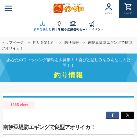
メ
イ
ショップ
ログイン
ン
コ
ン
釣りを楽しむ
釣りを知る
店舗情報
セール・イベント
テ
トップページ
釣りを楽しむ
釣り情報
南伊豆堤防エギングで良型
ン
アオリイカ！
ツ
に
あなたのフィッシング情報を大募集！！喜びと悲しみをみんなに大公
移
開！！
動
釣り情報
1365 view
南伊豆堤防エギングで良型アオリイカ！