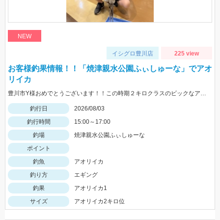
NEW
イシグロ豊川店
225 view
お客様釣果情報！！「焼津親水公園ふぃしゅーな」でアオ
リイカ
豊川市Y様おめでとうございます！！この時期２キロクラスのビックなアオリイカを見事に仕留められました！！ 釣れているのが500ｇクラスの情報だったので、ヒットした瞬間はエイかと思ったそうです。
釣行日
2026/08/03
釣行時間
15:00～17:00
釣場
焼津親水公園ふぃしゅーな
ポイント
釣魚
アオリイカ
釣り方
エギング
釣果
アオリイカ1
サイズ
アオリイカ2キロ位