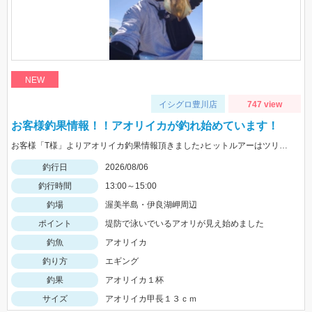
NEW
イシグロ豊川店
747 view
お客様釣果情報！！アオリイカが釣れ始めています！
お客様「T様」よりアオリイカ釣果情報頂きました♪ヒットルアーはツリノTHEエギの２．５サイズ。5杯ほど泳いでいるイカも目撃、バラシもあったそうです。今後は三河湾内にもどんどん入ってきそうですね！
釣行日
2026/08/06
釣行時間
13:00～15:00
釣場
渥美半島・伊良湖岬周辺
ポイント
堤防で泳いでいるアオリが見え始めました
釣魚
アオリイカ
釣り方
エギング
釣果
アオリイカ１杯
サイズ
アオリイカ甲長１３ｃｍ