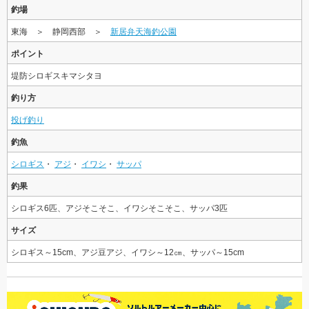
釣場
東海 ＞ 静岡西部 ＞
新居弁天海釣公園
ポイント
堤防シロギスキマシタヨ
釣り方
投げ釣り
釣魚
シロギス
・
アジ
・
イワシ
・
サッパ
釣果
シロギス6匹、アジそこそこ、イワシそこそこ、サッパ3匹
サイズ
シロギス～15cm、アジ豆アジ、イワシ～12㎝、サッパ～15cm