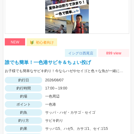
NEW
初心者向け
イシグロ西尾店
899 view
誰でも簡単！一色港サビキ＆ちょい投げ
お子様でも簡単なサビキ釣り！今ならハゼやセイゴと色々な魚が一緒に狙えて楽しいです！夏休みの自由研究にもオススメ！
釣行日
2026/08/07
釣行時間
17:00～19:00
釣場
一色周辺
ポイント
一色港
釣魚
サッパ・ハゼ・カサゴ・セイゴ
釣り方
サビキ釣り
釣果
サッパ15、ハゼ5、カサゴ1、セイゴ15