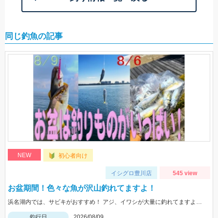
同じ釣魚の記事
NEW
初心者向け
イシグロ豊川店
545 view
お盆期間！色々な魚が沢山釣れてますよ！
浜名湖内では、サビキがおすすめ！ アジ、イワシが大量に釣れてますよ。 豊川周辺では、ハゼが入れ喰い状態！ 渥美半島側では、マゴチ、ヒラメ、青物 などターゲットが多数回遊中！
釣行日
2026/08/09