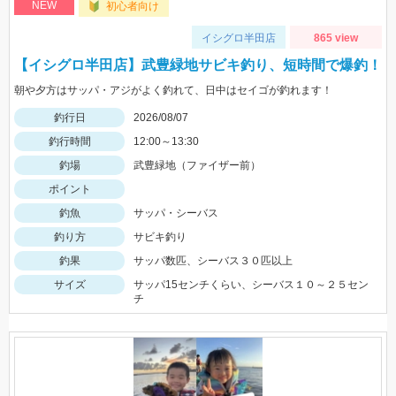
NEW
初心者向け
イシグロ半田店
865 view
【イシグロ半田店】武豊緑地サビキ釣り、短時間で爆釣！
朝や夕方はサッパ・アジがよく釣れて、日中はセイゴが釣れます！
釣行日
2026/08/07
釣行時間
12:00～13:30
釣場
武豊緑地（ファイザー前）
ポイント
釣魚
サッパ・シーバス
釣り方
サビキ釣り
釣果
サッパ数匹、シーバス３０匹以上
サイズ
サッパ15センチくらい、シーバス１０～２５セン
チ