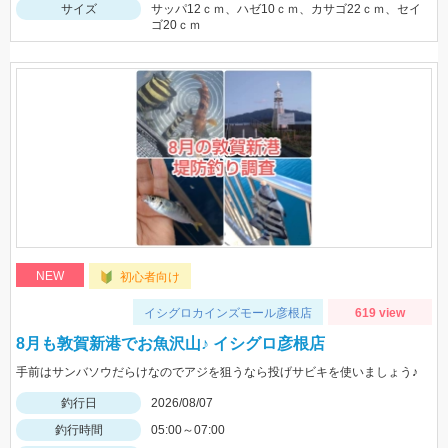
サイズ
サッパ12ｃｍ、ハゼ10ｃｍ、カサゴ22ｃｍ、セイ
ゴ20ｃｍ
NEW
初心者向け
イシグロカインズモール彦根店
619 view
8月も敦賀新港でお魚沢山♪ イシグロ彦根店
手前はサンバソウだらけなのでアジを狙うなら投げサビキを使いましょう♪
釣行日
2026/08/07
釣行時間
05:00～07:00