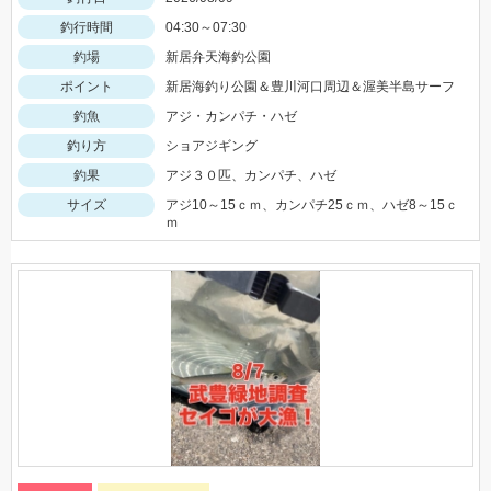
釣行時間
04:30～07:30
釣場
新居弁天海釣公園
ポイント
新居海釣り公園＆豊川河口周辺＆渥美半島サーフ
釣魚
アジ・カンパチ・ハゼ
釣り方
ショアジギング
釣果
アジ３０匹、カンパチ、ハゼ
サイズ
アジ10～15ｃｍ、カンパチ25ｃｍ、ハゼ8～15ｃ
ｍ