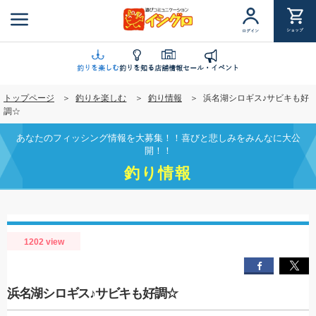
メ
イ
ショップ
ログイン
ン
コ
ン
釣りを楽しむ
釣りを知る
店舗情報
セール・イベント
テ
トップページ
釣りを楽しむ
釣り情報
浜名湖シロギス♪サビキも好
ン
調☆
ツ
に
あなたのフィッシング情報を大募集！！喜びと悲しみをみんなに大公
移
開！！
動
釣り情報
1202 view
浜名湖シロギス♪サビキも好調☆