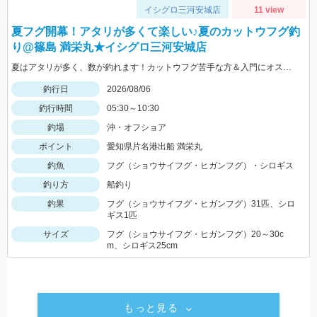
イシグロ三河安城店
11 view
夏フグ開幕！アタリが多くて楽しい♪夏のカットウフグ釣
り@篠島 満栄丸★イシグロ三河安城店
夏はアタリが多く、数が釣れます！カットウフグ苦手な方＆入門にオススメですよ～
釣行日
2026/08/06
釣行時間
05:30～10:30
釣場
沖・オフショア
ポイント
愛知県片名港出船 満栄丸
釣魚
フグ（ショウサイフグ・ヒガンフグ）・シロギス
釣り方
船釣り
釣果
フグ（ショウサイフグ・ヒガンフグ）31匹、シロ
ギス1匹
サイズ
フグ（ショウサイフグ・ヒガンフグ）20～30c
m、シロギス25cm
もっと見る