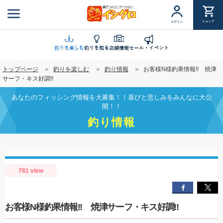
メ
イ
ショップ
ログイン
ン
コ
ン
釣りを楽しむ
釣りを知る
店舗情報
セール・イベント
テ
トップページ
釣りを楽しむ
釣り情報
お客様N様釣果情報!! 焼津
ン
サーフ・キス好調!!
ツ
に
あなたのフィッシング情報を大募集！！喜びと悲しみをみんなに大公
移
開！！
動
釣り情報
781 view
お客様N様釣果情報!! 焼津サーフ・キス好調!!