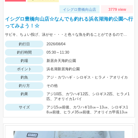
イシグロ豊橋向山店
3779 view
イシグロ豊橋向山店☆なんでも釣れる浜名湖海釣公園へ行
ってみよう！☆
サビキ、ちょい投げ、泳がせ・・・と色々な魚を釣ることができるので仕掛けも何種類か用意していけば楽しむことができますよ！
釣行日
2026/08/04
釣行時間
05:30～11:30
釣場
新居弁天海釣公園
ポイント
浜名湖新居海釣公園
釣魚
アジ・カワハギ・シロギス・ヒラメ・アオリイカ
釣り方
その他
釣果
アジ10匹、カワハギ12匹、シロギス2匹、ヒラメ1
匹、アオリイカ1パイ
サイズ
アジ15㎝前後、カワハギ10㎝～13㎝、シロギス1
8㎝前後、ヒラメ35㎝前後、アオリイカ甲長13㎝