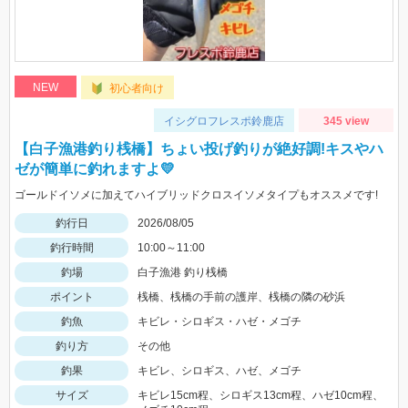
NEW
初心者向け
イシグロフレスポ鈴鹿店
345 view
【白子漁港釣り桟橋】ちょい投げ釣りが絶好調!キスやハ
ゼが簡単に釣れますよ💛
ゴールドイソメに加えてハイブリッドクロスイソメタイプもオススメです!
釣行日
2026/08/05
釣行時間
10:00～11:00
釣場
白子漁港 釣り桟橋
ポイント
桟橋、桟橋の手前の護岸、桟橋の隣の砂浜
釣魚
キビレ・シロギス・ハゼ・メゴチ
釣り方
その他
釣果
キビレ、シロギス、ハゼ、メゴチ
サイズ
キビレ15cm程、シロギス13cm程、ハゼ10cm程、