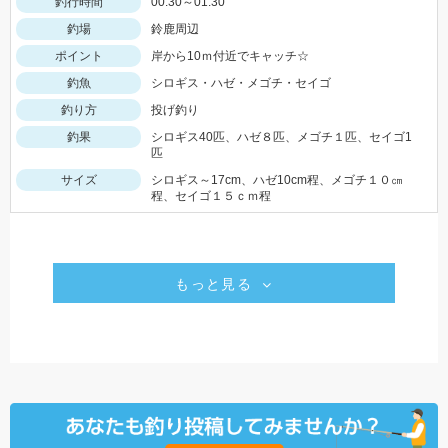
釣行時間
00:30～01:30
釣場
鈴鹿周辺
ポイント
岸から10ｍ付近でキャッチ☆
釣魚
シロギス・ハゼ・メゴチ・セイゴ
釣り方
投げ釣り
釣果
シロギス40匹、ハゼ８匹、メゴチ１匹、セイゴ1
匹
サイズ
シロギス～17cm、ハゼ10cm程、メゴチ１０㎝
程、セイゴ１５ｃｍ程
もっと見る