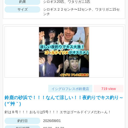
釣果
シロギス20匹、ワタリガニ1匹
サイズ
シロギス２２センチ〜12センチ、ワタリガニ15セ
ンチ
イシグロフレスポ鈴鹿店
719 view
鈴鹿の砂浜で！！！なんて涼しい！！夜釣りでキス釣り～
( *´艸｀)
針は８号！！！ おもりは5号！！！ エサはゴールドイソメだわ～ん！
釣行日
2026/08/01