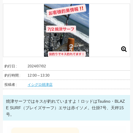
釣行日
2024/07/02
釣行時間
12:00～13:30
投稿者
イシグロ焼津店
焼津サーフではキスが釣れていますよ！ロッドはTsulino・BLAZ
E SURF（ブレイズサーフ）エサは赤イソメ。仕掛7号、天秤15
号。