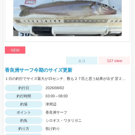
NEW
エコ
127 view
香良洲サーフ今期のサイズ更新
１日の釣行でサイズ最大が15センチ、数も２７匹と思う結果が出ず 翌２日に同じ時間、同じ場所でリベンジ。 いつもはエサは石ゴカイだけど今日はゴールドイソメを使ってみました。 夜暗い時間は石ゴカイよりも当たりも多く釣れる数も多かったですね。 7時の潮止まり頃に大きな当たりで蟹かな？と思いきや何と２２センチと、21センチのダブルでした。 今期のサイズ更新をしました。 その後、ワタリガニも釣れてリベンジ成功でした。 皆さん、記念写真は釣ったその場で撮影しましょうね。 家に帰ってからでは1センチほど縮んでしまいますからね。笑
釣行日
2026/08/02
釣行時間
03:00～08:00
釣場
津周辺
ポイント
香良洲サーフ
釣魚
シロギス・ワタリガニ
釣り方
投げ釣り