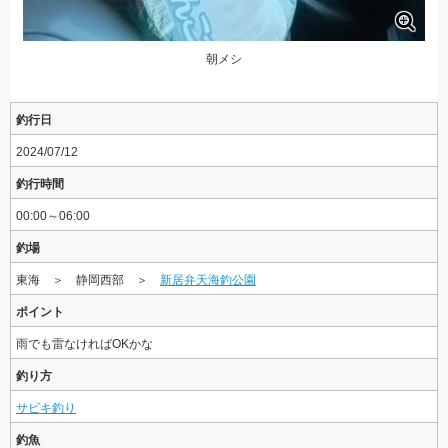
朝メシ
釣行日
2024/07/12
釣行時間
00:00～06:00
釣場
東海 ＞ 静岡西部 ＞
新居弁天海釣公園
ポイント
雨でも雷なければOKかな
釣り方
サビキ釣り
釣魚