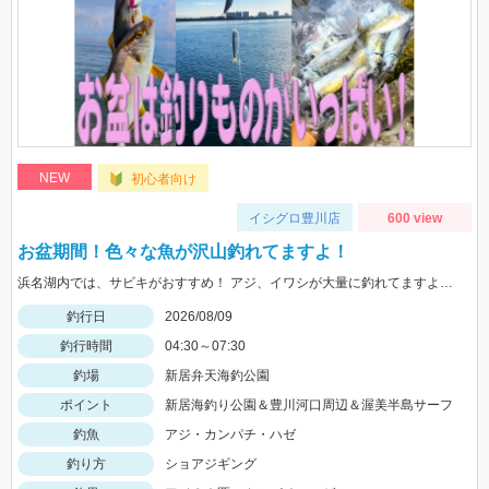
NEW
初心者向け
イシグロ豊川店
600 view
お盆期間！色々な魚が沢山釣れてますよ！
浜名湖内では、サビキがおすすめ！ アジ、イワシが大量に釣れてますよ。 豊川周辺では、ハゼが入れ喰い状態！ 渥美半島側では、マゴチ、ヒラメ、青物 などターゲットが多数回遊中！
釣行日
2026/08/09
釣行時間
04:30～07:30
釣場
新居弁天海釣公園
ポイント
新居海釣り公園＆豊川河口周辺＆渥美半島サーフ
釣魚
アジ・カンパチ・ハゼ
釣り方
ショアジギング