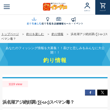
メ
イ
ショップ
ログイン
ン
コ
ン
釣りを楽しむ
釣りを知る
店舗情報
セール・イベント
テ
トップページ
釣りを楽しむ
釣り情報
浜名湖アジ絶好調♪∑(-ω-;)ス
ン
ベマン毒？
ツ
に
あなたのフィッシング情報を大募集！！喜びと悲しみをみんなに大公
移
開！！
動
釣り情報
1119 view
浜名湖アジ絶好調♪∑(-ω-;)スベマン毒？