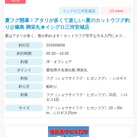
NEW
イシグロ三河安城店
13 view
夏フグ開幕！アタリが多くて楽しい♪夏のカットウフグ釣
り@篠島 満栄丸★イシグロ三河安城店
夏はアタリが多く、数が釣れます！カットウフグ苦手な方＆入門にオススメですよ～
釣行日
2026/08/06
釣行時間
05:30～10:30
釣場
沖・オフショア
ポイント
愛知県片名港出船 満栄丸
釣魚
フグ（ショウサイフグ・ヒガンフグ）・シロギス
釣り方
船釣り
釣果
フグ（ショウサイフグ・ヒガンフグ）31匹、シロ
ギス1匹
サイズ
フグ（ショウサイフグ・ヒガンフグ）20～30c
m、シロギス25cm