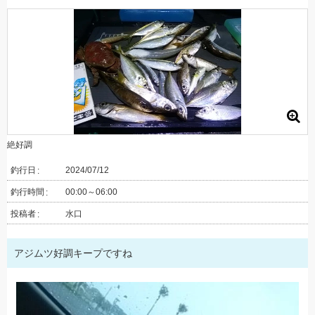
絶好調
釣行日
2024/07/12
釣行時間
00:00～06:00
投稿者
水口
アジムツ好調キープですね