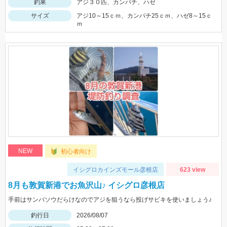
釣果
アジ３０匹、カンパチ、ハゼ
サイズ
アジ10～15ｃｍ、カンパチ25ｃｍ、ハゼ8～15ｃ
ｍ
NEW
初心者向け
イシグロカインズモール彦根店
623 view
8月も敦賀新港でお魚沢山♪ イシグロ彦根店
手前はサンバソウだらけなのでアジを狙うなら投げサビキを使いましょう♪
釣行日
2026/08/07