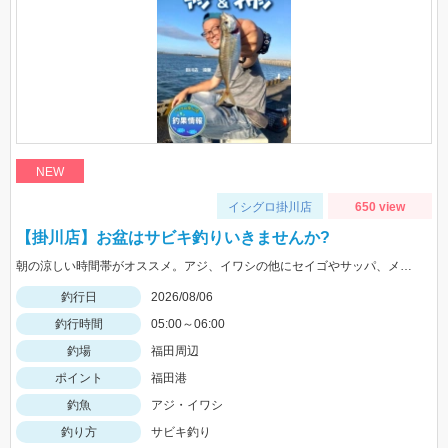
NEW
イシグロ掛川店
650 view
【掛川店】お盆はサビキ釣りいきませんか?
朝の涼しい時間帯がオススメ。アジ、イワシの他にセイゴやサッパ、メッキなども。仕掛けは『Tsulinoママカリ4号、ケイムラスキン4号』でOK。餌付け器で針にエサを付ければアタリはかなり増えますよ♪
釣行日
2026/08/06
釣行時間
05:00～06:00
釣場
福田周辺
ポイント
福田港
釣魚
アジ・イワシ
釣り方
サビキ釣り