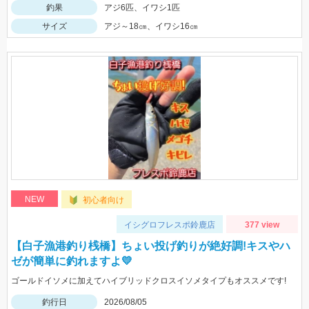
釣果
アジ6匹、イワシ1匹
サイズ
アジ～18㎝、イワシ16㎝
NEW
初心者向け
イシグロフレスポ鈴鹿店
377 view
【白子漁港釣り桟橋】ちょい投げ釣りが絶好調!キスやハ
ゼが簡単に釣れますよ💛
ゴールドイソメに加えてハイブリッドクロスイソメタイプもオススメです!
釣行日
2026/08/05