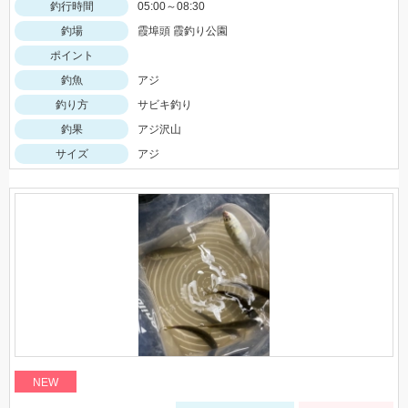
釣行時間
05:00～08:30
釣場
霞埠頭 霞釣り公園
ポイント
釣魚
アジ
釣り方
サビキ釣り
釣果
アジ沢山
サイズ
アジ
NEW