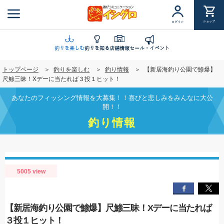
メ
イ
ショップ
ログイン
ン
コ
ン
釣りを楽しむ
釣りを知る
店舗情報
セール・イベント
テ
トップページ
釣りを楽しむ
釣り情報
【新居海釣り公園で鯵爆】
ン
尺鯵三昧！Xデーに当たれば３投１ヒット！
ツ
に
あなたのフィッシング情報を大募集！！喜びと悲しみをみんなに大公
移
開！！
動
釣り情報
5005 view
【新居海釣り公園で鯵爆】尺鯵三昧！Xデーに当たれば
３投１ヒット！