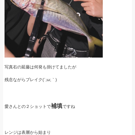
写真右の延藤は何発も掛けてましたが
残念ながらブレイク(´;ω;｀)
補填
愛さんとの２ショットで
ですね
レンジは表層から始まり