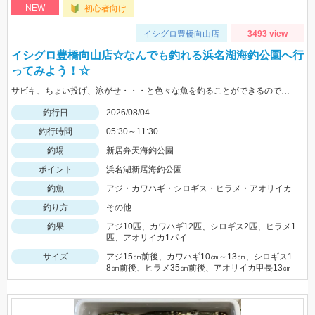
NEW
初心者向け
イシグロ豊橋向山店
3493 view
イシグロ豊橋向山店☆なんでも釣れる浜名湖海釣公園へ行
ってみよう！☆
サビキ、ちょい投げ、泳がせ・・・と色々な魚を釣ることができるので仕掛けも何種類か用意していけば楽しむことができますよ！
釣行日
2026/08/04
釣行時間
05:30～11:30
釣場
新居弁天海釣公園
ポイント
浜名湖新居海釣公園
釣魚
アジ・カワハギ・シロギス・ヒラメ・アオリイカ
釣り方
その他
釣果
アジ10匹、カワハギ12匹、シロギス2匹、ヒラメ1
匹、アオリイカ1パイ
サイズ
アジ15㎝前後、カワハギ10㎝～13㎝、シロギス1
8㎝前後、ヒラメ35㎝前後、アオリイカ甲長13㎝