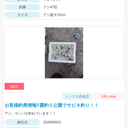
釣果
アジ47匹
サイズ
アジ最大15cm
NEW
イシグロ西春店
241 view
お客様釣果情報‼霞釣り公園でサビキ釣り！！
アジ、サッパが釣れています！！
釣行日
2026/08/03