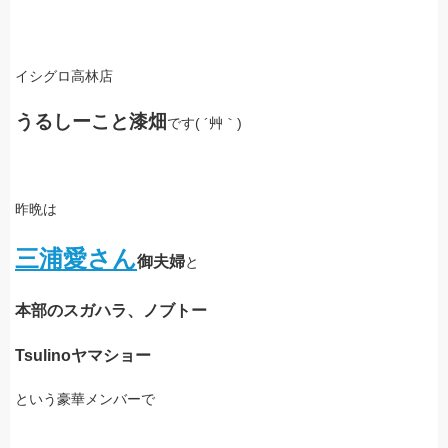
イシグロ高林店
うるしーこと漆畑
です( ´艸｀)
昨晩は
三浦愛さん
御夫婦
と
本部のスガハラ、ノブトー
Tsulinoヤマショー
という豪華メンバーで