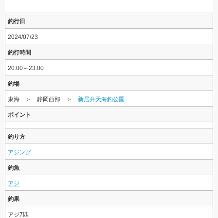
釣行日
2024/07/23
釣行時間
20:00～23:00
釣場
東海 ＞ 静岡西部 ＞
新居弁天海釣公園
ポイント
釣り方
アジング
釣魚
アジ
釣果
アジ7匹