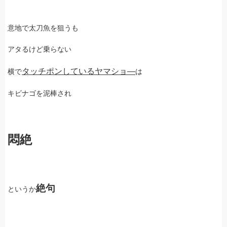
意地で太刀魚を狙うも
アタるけど乗らない
タッチポンしているヤマショ―
横で
は
キビナゴを泥棒され
悶絶
絶句
というか