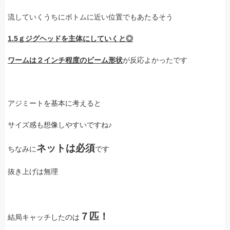
流していくうちにボトムに近い位置でもあたるそう
1.5ｇジグヘッドを主体にしていくと◎
ワームは２インチ程度のビーム形状
が反応よかったです
アジミートを基本に考えると
サイズ感も想像しやすいですね♪
ネットは必須
ちなみに
です
抜き上げは無理
７匹！
結局キャッチしたのは