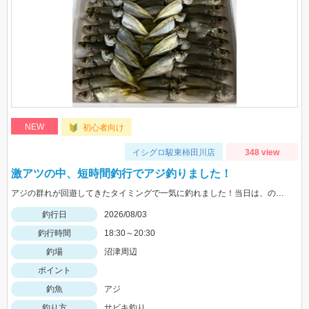
NEW
初心者向け
イシグロ駿東柿田川店
348 view
激アツの中、短時間釣行でアジ釣りました！
アジの群れが回遊してきたタイミングで一気に釣れました！当日は、のべ竿と豆アジマッチ・スピード餌つけ器仕掛・生アミエビなどを使用しました。
釣行日
2026/08/03
釣行時間
18:30～20:30
釣場
沼津周辺
ポイント
釣魚
アジ
釣り方
サビキ釣り