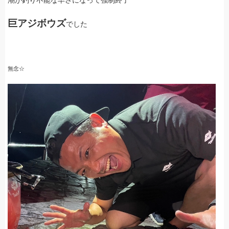
潮が釣り不能な早さになって強制終了
巨アジボウズ
でした
無念☆