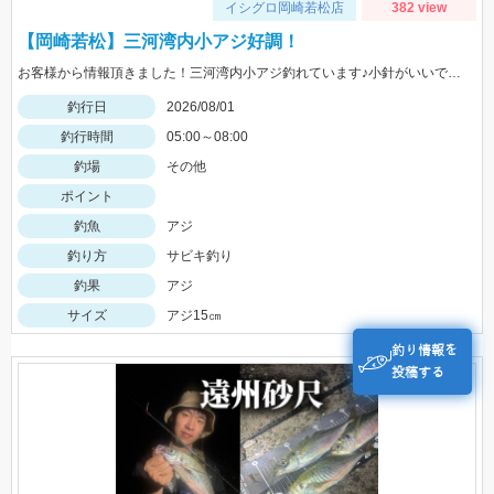
イシグロ岡崎若松店
382 view
【岡崎若松】三河湾内小アジ好調！
お客様から情報頂きました！三河湾内小アジ釣れています♪小針がいいですよ！針のサイズは3～4号がいいです！
釣行日
2026/08/01
釣行時間
05:00～08:00
釣場
その他
ポイント
釣魚
アジ
釣り方
サビキ釣り
釣果
アジ
サイズ
アジ15㎝
釣り情報を
投稿する