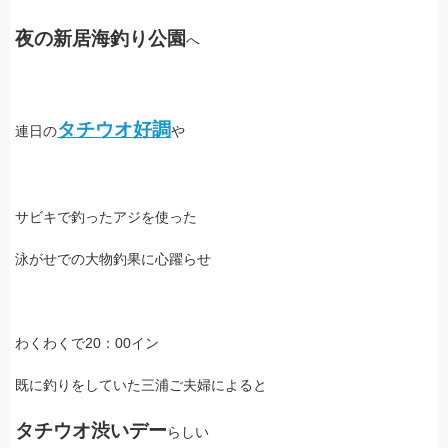
夜の新居海釣り公園
へ
タチウオ好調
連日の
や
サビキで釣ったアジを使った
泳がせでの大物釣果に心躍らせ
わくわくで20：00イン
既に釣りをしていた三浦ご夫婦によると
タチウオ渋いデー
らしい