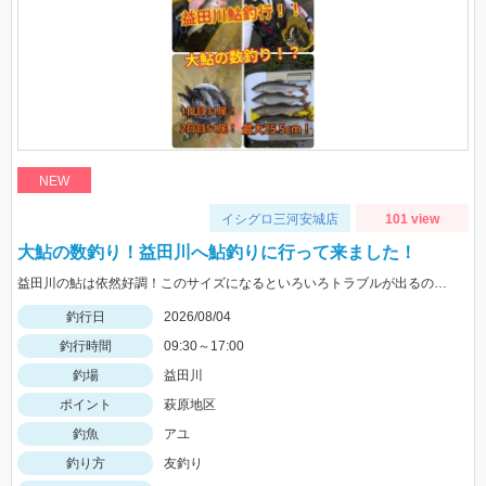
NEW
イシグロ三河安城店
101 view
大鮎の数釣り！益田川へ鮎釣りに行って来ました！
益田川の鮎は依然好調！このサイズになるといろいろトラブルが出るので仕掛けは太めがおすすめです！針は7.5号～８号！三河安城店岩崎釣行
釣行日
2026/08/04
釣行時間
09:30～17:00
釣場
益田川
ポイント
萩原地区
釣魚
アユ
釣り方
友釣り