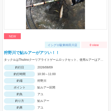
NEW
イシグロ駿東柿田川店
0 view
狩野川で鮎ルアーがアツい！！
タックルはThulinoクーリアライトゲームロックセット、使用ルアーはアイマ祈晴(キハル)MD75F。20cm超え多くハリ飛ばされました。
釣行日
2026/08/09
釣行時間
10:30～11:00
釣場
狩野川
ポイント
鮎ルアー区間
釣魚
アユ
釣り方
鮎ルアー
釣果
アユ