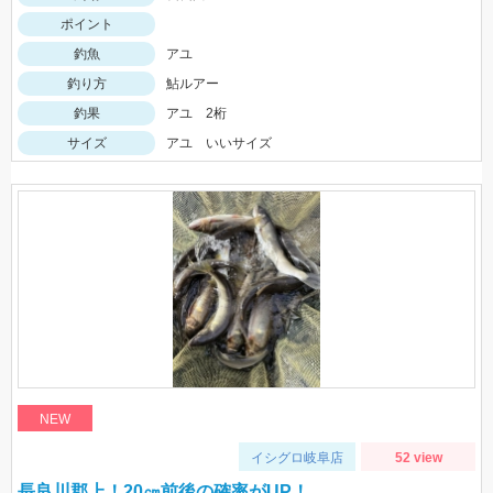
ポイント
釣魚
アユ
釣り方
鮎ルアー
釣果
アユ 2桁
サイズ
アユ いいサイズ
NEW
イシグロ岐阜店
52 view
長良川郡上！20㎝前後の確率がUP！