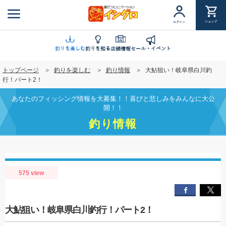
メ
イ
ショップ
ログイン
ン
コ
ン
釣りを楽しむ
釣りを知る
店舗情報
セール・イベント
テ
トップページ
釣りを楽しむ
釣り情報
大鮎狙い！岐阜県白川釣
ン
行！パート2！
ツ
に
あなたのフィッシング情報を大募集！！喜びと悲しみをみんなに大公
移
開！！
動
釣り情報
575 view
大鮎狙い！岐阜県白川釣行！パート2！