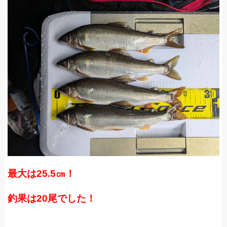
最大は25.5㎝！
釣果は20尾でした！