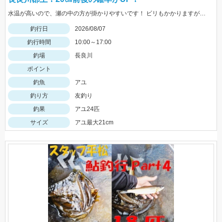
水温が高いので、瀬の中の方が掛かりやすいです！ ビリもかかりますが、オトリになるサイズが大半なので、オトリを循環して数を伸ばしましょう！
釣行日
2026/08/07
釣行時間
10:00～17:00
釣場
長良川
ポイント
釣魚
アユ
釣り方
友釣り
釣果
アユ24匹
サイズ
アユ最大21cm