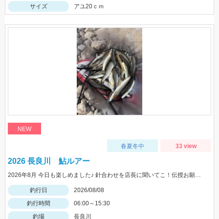
サイズ
アユ20ｃｍ
NEW
春夏冬中
33 view
2026 長良川 鮎ルアー
2026年8月 今日も楽しめました♪ 針合わせを店長に聞いてこ！伝授お願いします！
釣行日
2026/08/08
釣行時間
06:00～15:30
釣場
長良川