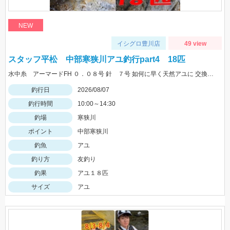
NEW
イシグロ豊川店
49 view
スタッフ平松 中部寒狭川アユ釣行part4 18匹
水中糸 アーマードFH ０．０８号 針 ７号 如何に早く天然アユに 交換できるかが大事！
釣行日
2026/08/07
釣行時間
10:00～14:30
釣場
寒狭川
ポイント
中部寒狭川
釣魚
アユ
釣り方
友釣り
釣果
アユ１８匹
サイズ
アユ