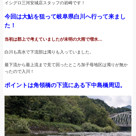
イシグロ三河安城店スタッフの岩崎です！
今回は大鮎を狙って岐阜県白川へ行って来まし
た！
当初は郡上で考えていましたが未明の大雨で増水…
白川も高水で下流部は濁りも入っていました。
最下流から最上流まで見て回ったところ加子母地区は濁りが無か
ったので入川！
ポイントは角領橋の下流にある下中島橋周辺。