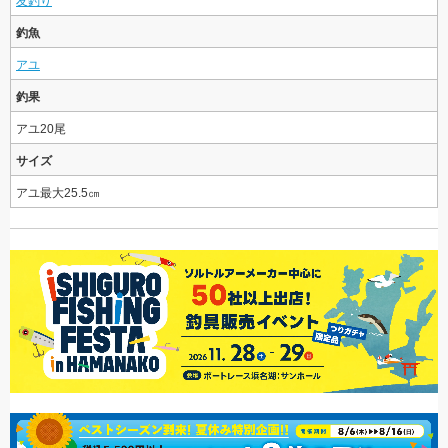
友釣り
釣魚
アユ
釣果
アユ20尾
サイズ
アユ最大25.5㎝