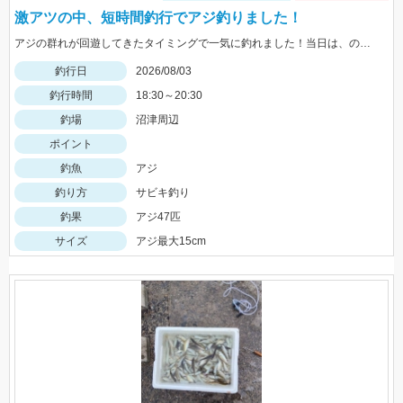
激アツの中、短時間釣行でアジ釣りました！
アジの群れが回遊してきたタイミングで一気に釣れました！当日は、のべ竿と豆アジマッチ・スピード餌つけ器仕掛・生アミエビなどを使用しました。
釣行日
2026/08/03
釣行時間
18:30～20:30
釣場
沼津周辺
ポイント
釣魚
アジ
釣り方
サビキ釣り
釣果
アジ47匹
サイズ
アジ最大15cm