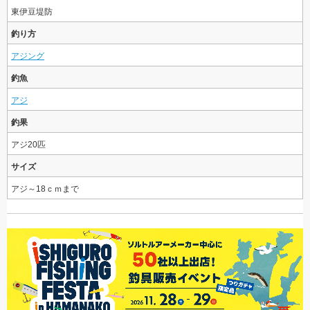
東伊豆堤防
釣り方
アジング
釣魚
アジ
釣果
アジ20匹
サイズ
アジ～18ｃｍまで