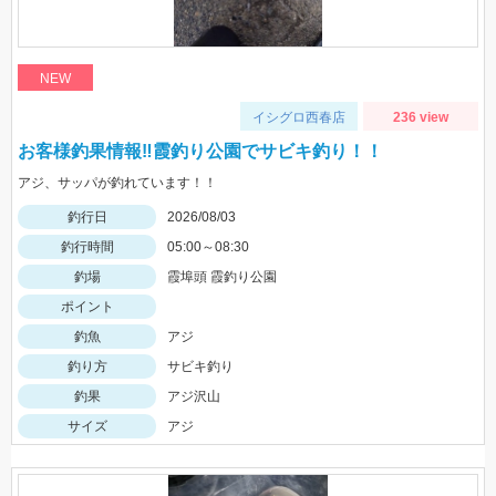
NEW
イシグロ西春店
236 view
お客様釣果情報‼霞釣り公園でサビキ釣り！！
アジ、サッパが釣れています！！
釣行日
2026/08/03
釣行時間
05:00～08:30
釣場
霞埠頭 霞釣り公園
ポイント
釣魚
アジ
釣り方
サビキ釣り
釣果
アジ沢山
サイズ
アジ