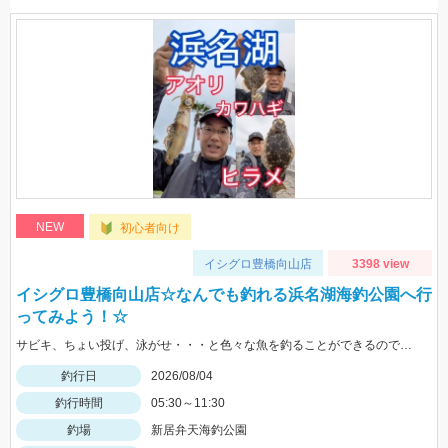
NEW
初心者向け
イシグロ豊橋向山店
3398 view
イシグロ豊橋向山店☆なんでも釣れる浜名湖海釣公園へ行
ってみよう！☆
サビキ、ちょい投げ、泳がせ・・・と色々な魚を釣ることができるので仕掛けも何種類か用意していけば楽しむことができますよ！
釣行日
2026/08/04
釣行時間
05:30～11:30
釣場
新居弁天海釣公園