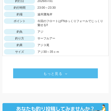
釣行日
2026/07/31
釣行時間
23:00～23:30
釣場
遠州灘海岸
ポイント
今回のフロートはF‼ゆっくりフォールでじっくり
魅せる‼
釣魚
アジ
釣り方
サーフルアー
釣果
アジ３尾
サイズ
アジ30～35ｃｍ
もっと見る