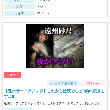
釣果
アジ
サイズ
アジ15㎝
NEW
イシグロ浜松高林店
228 view
【遠州サーフアジング】これからは夜でしょ‼釣れ続きま
すよ‼
遠州サーフにアジが戻ってきました‼夜はフロートでサクッと釣りあげましょう‼