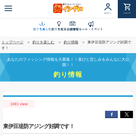
メ
イ
ショップ
ログイン
ン
コ
ン
釣りを楽しむ
釣りを知る
店舗情報
セール・イベント
テ
トップページ
釣りを楽しむ
釣り情報
東伊豆堤防アジング好調で
ン
す！
ツ
に
あなたのフィッシング情報を大募集！！喜びと悲しみをみんなに大公
移
開！！
動
釣り情報
1081 view
東伊豆堤防アジング好調です！