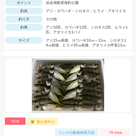
ポイント
浜名湖新居海釣公園
釣魚
アジ・カワハギ・シロギス・ヒラメ・アオリイカ
釣り方
その他
釣果
アジ10匹、カワハギ12匹、シロギス2匹、ヒラメ1
匹、アオリイカ1パイ
サイズ
アジ15㎝前後、カワハギ10㎝～13㎝、シロギス1
8㎝前後、ヒラメ35㎝前後、アオリイカ甲長13㎝
NEW
初心者向け
イシグロ駿東柿田川店
79 view