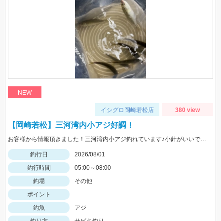
NEW
イシグロ岡崎若松店
380 view
【岡崎若松】三河湾内小アジ好調！
お客様から情報頂きました！三河湾内小アジ釣れています♪小針がいいですよ！針のサイズは3～4号がいいです！
釣行日
2026/08/01
釣行時間
05:00～08:00
釣場
その他
ポイント
釣魚
アジ
釣り方
サビキ釣り