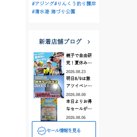
#アジング
#りんくう釣り護岸
#清水港 海づり公園
新着店舗ブログ
親子で自由研
究！夏休みに
釣りデビュー
2026.08.23
明日8/9は激
アツイベント
日！！！～オ
2026.08.08
ーダー偏光グ
本日よりお得
ラス受注会～
なセールがス
タート!!
2026.08.06
セール情報を見る