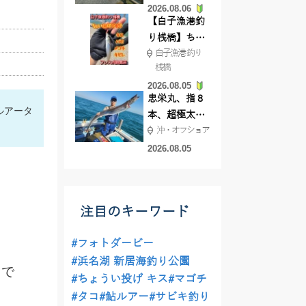
2026.08.06
てきました
【白子漁港釣
り桟橋】ちょ
白子漁港 釣り
い投げ釣りが
桟橋
絶好調!キスや
2026.08.05
ハゼが簡単に
忠栄丸、指８
釣れますよ💛
ルアータ
本、超極太ド
沖・オフショア
ラゴン登場！
2026.08.05
注目のキーワード
#フォトダービー
#浜名湖 新居海釣り公園
とで
#ちょうい投げ キス
#マゴチ
#タコ
#鮎ルアー
#サビキ釣り