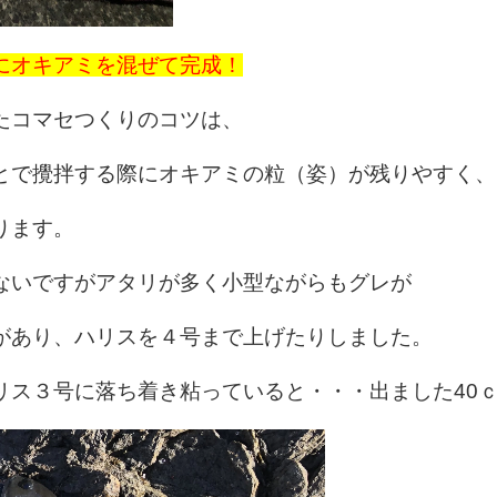
にオキアミを混ぜて完成！
たコマセつくりのコツは、
とで攪拌する際にオキアミの粒（姿）が残りやすく、
ります。
ないですがアタリが多く小型ながらもグレが
があり、ハリスを４号まで上げたりしました。
リス３号に落ち着き粘っていると・・・出ました40