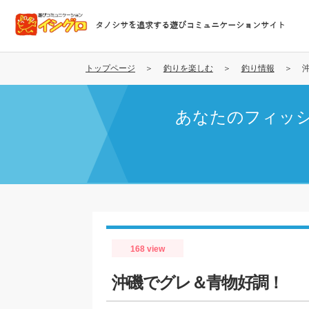
メ
イ
タノシサを追求する遊びコミュニケーションサイト
ン
コ
ン
トップページ
釣りを楽しむ
釣り情報
テ
ン
あなたのフィッ
ツ
に
移
動
168 view
沖磯でグレ＆青物好調！