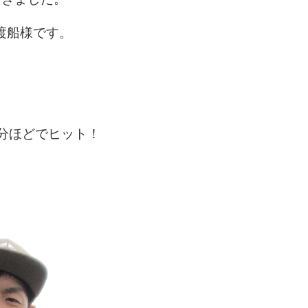
渡船様です。
分ほどでヒット！