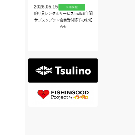
2026.05.15
店舗情報
釣り具レンタルサービスTsulikali 年間
サブスクプラン会員受付終了のお知
らせ