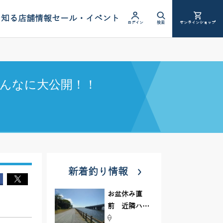
を知る
店舗情報
セール・イベント
ログイン
検索
オンラインショップ
んなに大公開！！
新着釣り情報
お盆休み直
前 近隣ハゼ
釣り場調査し